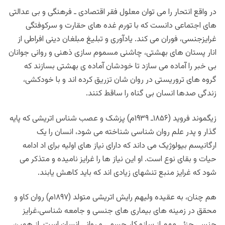
در واقع انتحار را می توان معلول فقر اقتصادی ـ فرهنگی و بی عدالتی
های اجتماعی دانست که با تورم غده های حقارت و سرکوفتگی
غرایزجنسی، فوران می کند. یادآوری و تبلیغ مبلغان دینی افراطی از
انار پستان های بهشتی، چاشنی مسموم سازی ذهنی و روانی جوانان
بی خبر را آماده می سازد تا خودشان آماده ی بهشتی بسازند که
گروه های تروریستی در روان شان تزریق کرده اند و با خودکشی،
زندگی صدها انسان بی گناه را ساقط کنند.
زیگموند فروید (۱۸۵۶ـ ۱۹۳۹م) پزشک و عصب شناس اتریشی که پایه
گذار و پدر علم روان شناسی شناخته می شود، انسان را یک
ارگانیسم بیولوژیک می داند که دارای نیاز های اولیه برای اد ادامه
حیات و بقای نوع است. او این نیاز ها را غرایز نامیده و متذکر می
شود که غرایز منبع تنشهای زیادی اند که باید کاهش یابند.
هم چنان، به عقیده ولیهم رایش اتریشی متولد (۱۸۹۷م) روان کاو و
محقق در زمینه های بیماری های جنسی و جامعه شناسی،غرایز
جنسی جزئی مهم از سازو کار جسمی و روانی انسان است. از همین