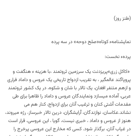
(طنز روز)
نمایشنامهء کوتاه«صلح دوحه» در سه پرده
پردهء نخست:
«کاکل زری»پریزدنت یک سرزمین ثروتمند ،با هزینه ء هنگفت و
پروپاگند عالمگیر ، به تقریب ازدواج تاریخی یک عروس و داماد فراری
و ازهم متنفر افغان، یک تالار با شان و شکوه، در یک کشور ثروتمند
عربی، آماده میسازد ونمایندگان عروس و داماد را ظاهرا برای طی
مقدمات آشتی کنان و ترغیب آنان برای ازدواج، کنار هم می
نشاند.عکاسان، نوازندگان، آرایشگران، درین تالار خبرساز، رژه میروند،
هنوز از عروس و داماد ، خبری نیست، گویا ، این عروسی، قرار است
در غیاب آنان، برگذار شود. کسی که مخارج این عروسی پرخرج را