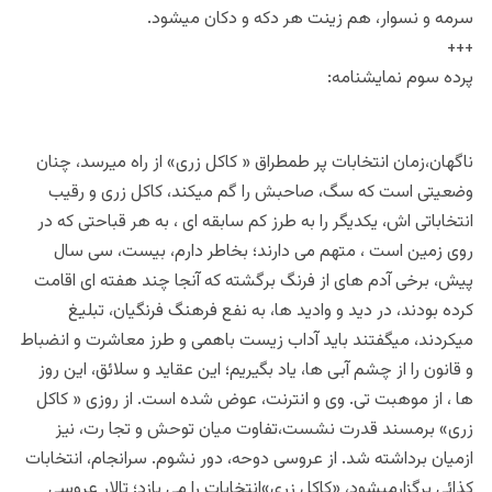
سرمه و نسوار، هم زینت هر دکه و دکان میشود.
+++
پرده سوم نمایشنامه:
ناگهان،زمان انتخابات پر طمطراق « کاکل زری» از راه میرسد، چنان
وضعیتی است که سگ، صاحبش را گم میکند، کاکل زری و رقیب
انتخاباتی اش، یکدیگر را به طرز کم سابقه ای ، به هر قباحتی که در
روی زمین است ، متهم می دارند؛ بخاطر دارم، بیست، سی سال
پیش، برخی آدم های از فرنگ برگشته که آنجا چند هفته ای اقامت
کرده بودند، در دید و وادید ها، به نفع فرهنگ فرنگیان، تبلیغ
میکردند، میگفتند باید آداب زیست باهمی و طرز معاشرت و انضباط
و قانون را از چشم آبی ها، یاد بگیریم؛ این عقاید و سلائق، این روز
ها ، از موهبت تی. وی و انترنت، عوض شده است. از روزی « کاکل
زری» برمسند قدرت نشست،تفاوت میان توحش و تجا رت، نیز
ازمیان برداشته شد. از عروسی دوحه، دور نشوم. سرانجام، انتخابات
کذائی
برگزار
میشود، «کاکل زری»
انتخابات را
می بازد؛ تالار عروسی