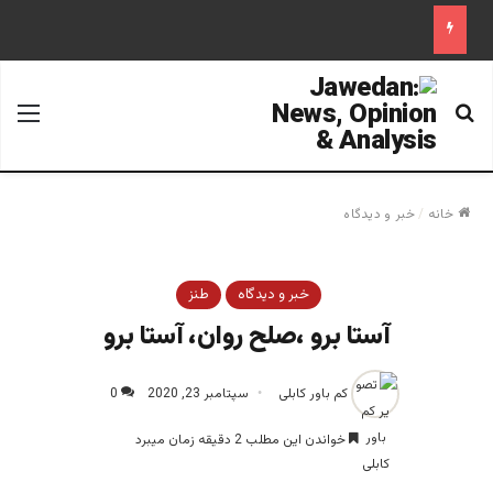
جستجو برای
منو
خانه
/
خبر و دیدگاه
خبر و دیدگاه
طنز
آستا برو ،صلح روان، آستا برو
کم باور کابلی
سپتامبر 23, 2020
0
خواندن این مطلب 2 دقیقه زمان میبرد