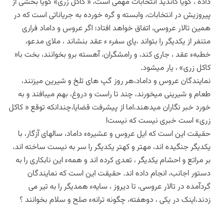
داده ، گویا کاندید انتخابات مهمی است، « کاکل زری» گویا بخشی از
پیروزیش در انتخابات، وابسته و گره خورده به جریاناتی است که در
همین تالار عروسی، اتفاق خواهد افتاد؛ اگر عروس و داماد فراری
متنفر از یکدیگر را بتواند ،پای سفرء ء عقد بنشاند ، ملای مدعو،
خطبهء عقد ، جاری کند، و رامشگران، آهسته برو بخوانند، بخت با«
کاکل زری» ، یار میشود‍.
نمایندگان عروس و داماد،هر روز گپ های تلخ و شیرین میزنند،
طعام و شیرینی میخورند، چند تا راست و دروغ، بهم میبافند و به
خورد خبر نگاران میدهند،اما از پیشرفت قضایا،چندانکه توقع « کاکل
زری» است خبری نیست که نیست!
حقیقت این است که ایل عروس و عشیرهء داماد، سالهای آزگار، با
یکدیگر جنگیده اند، مهتر و کهتر یکدیگر را سر به نیست ساخته اند،
بر مراتع و احشام یکدیگر ، تعدی کرده اند و همهء این نابکاری را به
دستور اجانب، انجام داده اند. حقیقت این است که نمایندگان
گردآمده در تالار عروسی، تا دیروز ، سایهء همدیگر را به تیر می
زدند،اینک در یکی ، دوهفته، چگونه ترانهء صلح و سلام بخوانند ؟