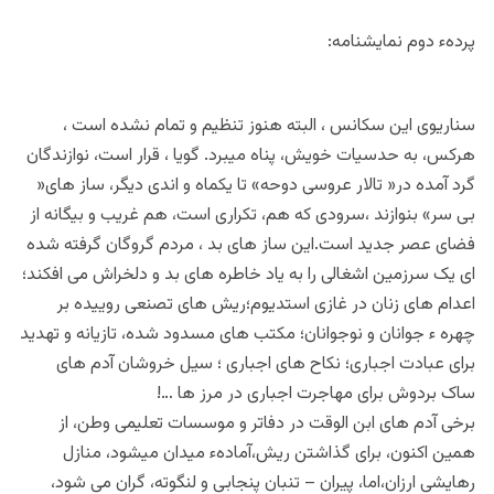
پردهء دوم نمایشنامه:
سناریوی این سکانس ، البته هنوز تنظیم و تمام نشده است ،
هرکس، به حدسیات خویش، پناه میبرد. گویا ، قرار است، نوازندگان
گرد آمده در« تالار عروسی دوحه» تا یکماه و اندی دیگر، ساز های«
بی سر» بنوازند ،سرودی که هم، تکراری است، هم غریب و بیگانه از
فضای عصر جدید است.این ساز های بد ، مردم گروگان گرفته شده
ای یک سرزمین اشغالی را به یاد خاطره های بد و دلخراش می افکند؛
اعدام های زنان در غازی استدیوم؛ریش های تصنعی روییده بر
چهره ء جوانان و نوجوانان؛ مکتب های مسدود شده، تازیانه و تهدید
برای عبادت اجباری؛ نکاح های اجباری ؛ سیل خروشان آدم های
ساک بردوش برای مهاجرت اجباری در مرز ها …!
برخی آدم های ابن الوقت در دفاتر و موسسات تعلیمی وطن، از
همین اکنون، برای گذاشتن ریش،آمادهء میدان میشود، منازل
رهایشی ارزان،اما، پیران – تنبان پنجابی و لنگوته، گران می شود،