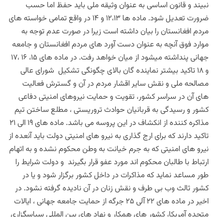
نبیند و قانون اساسی به عنوان وثیقه ملی باید حفظ اما حسب
ضرورت تعدیل شود. ماده ها ۱۲،۱۳ و ۱۴ در واقع تمامی خواسته های
مردم افغانستان را بیان داشته است زیرا در صورت عدم توجه به
موارد فوق آنچه به عنوان دست آورد های مردم افغانستان و جامعه
جهانی پنداشته میشود از میان خواهد رفت. در ماده های ۱۵، ۱۶ ،۱۷
و ۱۸ تاکید بیشتر نماینده گان بالای چگونگی تشکیل شورای عالی
مصالحه ملی و نقش سایر اقشار مردم در آن و گسترش فعالیت
های آن در سراسر کشور، تقویت و حمایت نیروهای امنیتی دفاعی
کشور و رسیدگی به قربانیان حوادث تروریستی ، مطلع ساختن تیم
مذاکره کننده از انکشاف در این پروسه می باشد. ماده های ۱۹ الی ۲۱
تاکید دارند که برای ارج گذاری به نیرو های امنیتی دولت باید آنعده از
نیرو های امنیتی که به جرم خیانت به وطن محکوم نشده و به اتهام
ارتباط با طالبان محکوم اند مورد عفو قرار بگیرند و دولت شرایط را
طور مساعد نماید که مذاکرات در داخل کشور برگزار شود و یا در
کشور ثالث وب بی طرف و نقش زنان در آن نادیده گرفته نشود. در
اخیر در ماده های ۲۲ آلی ۲۵ جرگه از حمایت جامعه جهانی ، ایالات
متحده آمریکا، کشور های همکار و نهاد های بین المللی سپاسگزاری