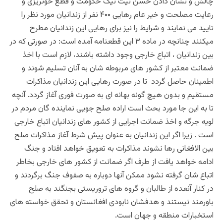
چالش و نشان دادن حسن نیت نیک حکومت و قطع خونریزی و
رعایت مصلحت و خیر عام رهایی ۴۰۰ نفر از زندانیان مورد نظر را
تایید می نمایند و شرایط را نیز برای رهایی این زندانیان مطرح
میکنند چنانچه در ماده ۳ این قطعنامه آمده است: در صورتی که در
بین زندانیان ، اتباع خارجی وجود داشته باشند، لازم است با اخذ
ضمانت معتبر از کشور های مربوطه شان به آنان تسلیم شوند و
اطمینان حاصل گردد تا در صورت رهایی این زندانیان مذاکرات
مستقیم و بدون هیچ گونه بهانه ای به صورت فوری آغاز گردد. آنچه
تا به این جا مورد بحث است اراده صلح جویی نماینده گان مردم در
لویه جرگه و اخذ ضمانت اجرایی از کشور های زندانیان اتباع خارجی
است . زیرا اگر این زندانیان به عنوان پیش شرط آغاز مذاکرات صلح
بین الافغانی رها نشوند مذاکرات به تعویق خواهد افتاد و جنگ
ادامه خواهد یافت از طرف اگر ضمانت از کشور های خارجی بخاطر
اتباع شان گرفته نشود ممکن آنها دوباره به صفوف جنگ برگردند و
در کنار آنعده از طالبان و گروه های تروریستی بجنگند به صلح
باورمند نیستند و هدفشان نابودی افغانستان و تحقق خواسته های
استخبارات منطقه و جهان است.