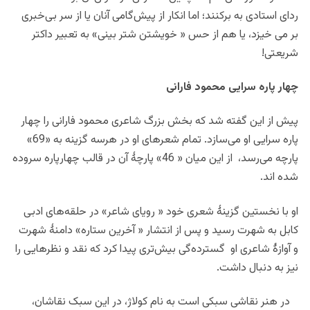
ردای استادی به برکنند؛ اما انکار از پیش‌گامی آنان یا از سر بی‌خبری
بر می خیزد، یا هم از حس « خویشتن شتر بینی» به تعبیر داکتر
شریعتی!
چهار پاره سرایی محمود فارانی
پیش از این گفته شد که بخش بزرگ شاعری محمود فارانی را چهار
پاره سرایی او می‌سازد. تمام شعرهای او در هرسه گزینه به «69»
پارچه می‌رسد، از این میان « 46» پارچۀ آن در قالب چهارپاره سروده
شده اند.
او با نخستین گزینۀ شعری خود « رویای شاعر» در حلقه‌های ادبی
کابل به شهرت رسید و پس از انتشار « آخرین ستاره» دامنۀ شهرت
و آوازۀ شاعری او گسترده‌گی بیش‌تری پیدا کرد که نقد و نظرهایی را
نیز به دنبال داشت.
در هنر نقاشی سبکی است به نام کولاژ، در این سبک نقاشان،