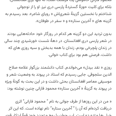
محمود فارانی خاموشی یک فرهنگ است، نه تنها برای افغانستان؛
بلکه برای کلیت حوزۀ گستردۀ پارسی دری نیز. او را از نوجوانی
شناختم با نخستین گزینۀ شعری‌اش « رویای شاعر». بعد رسیدم به
گزینه های « آخرین ستاره» و « سفر در طوفان».
بدون تردید این دو گزینه هر کدام در روزگار خود حادثه‌‌هایی بودند
در شعر پارسی دری افغانستان. در دهۀ شست خورشیدی چند سالی
در زندان پلچرخی بودم، زندان با همه بدبختی و سیه روزی های که
داشت، فرصتی هم بود برای کتاب خوانی.
روزی « نقد بیدل» می‌خواندم. کتاب دانشمند بزرگوار علامه صلاح
الدین سلجوقی. جایی رسیدم که استاد در پیوند به وضعیت شعر و
موسیقی معاصر افغانستان بحثی داشت و در این بحث به گونۀ ویژه
در پیوند به گزینۀ « آخرین ستاره» محمود فارانی چنین نوشته بود:
« من در این روزها از طرف جوانی به نام ” محمود فارانی” اثری
دریافت کرده‌ام که آن را ” آخرین ستاره” نام نهاده است. که این اثر
خیلی‌ها مژده ده است. این جوان با روح متجدد خود قوۀ ابتکار قوی