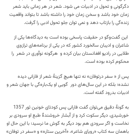
دگرگونی و تحول در ادبیات می شود. شعر در هر زمانی باید شعر
زمان خود باشد و سخن زمان خود را داشته باشد تا بتواند واقعیت
زنده‌گی را بازتاب دهد و نمی توان جلو تحول ادبی را گرفت.
این گفت‌وگو در حقیقت پاسخی بوده است به دیدگاه‌ها یکی از
شاعران و ادیبان سالخورد کشور که در یکی از برنامه‌های ترازوی
طلایی در رادیو افغانستان بیان کرده و هرگونه نوآوری در شعر را
محکوم کرده بوده است.
پس از « سفر درتوفان» نه تنها هیچ گزینۀ شعر از فارانی دیده
نشده؛ بلکه در این سال‌های دور گویی او یک‌باره‌گی با جهان شعر و
ادبیات بدرود گفته است.
به گونۀ دقیق می‌توان گفت فارانی پس کودتای خونین ثور 1357
خورشیدی، دیگر سکوت کرد و از آبشار خروشندۀ طبع او سرودی بر
نخاست و اگر سرودی هم بود دیگر به گوش ما نرسید؛ با این حال او
باهمان سه كتاب «رویای شاعر»، «آخرین ستاره» و «سفر در توفان»