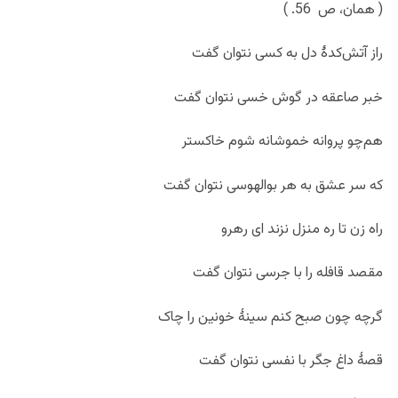
( همان، ص 56. )
راز آتش‌کدۀ دل به کسی نتوان گفت
خبر صاعقه در گوش خسی نتوان گفت
هم‌چو پروانه خموشانه شوم خاکستر
که سر عشق به هر بوالهوسی نتوان گفت
راه زن تا ره منزل نزند ای رهرو
مقصد قافله را با جرسی نتوان گفت
گرچه چون صبح کنم سینۀ خونین را چاک
قصۀ داغ جگر با نفسی نتوان گفت