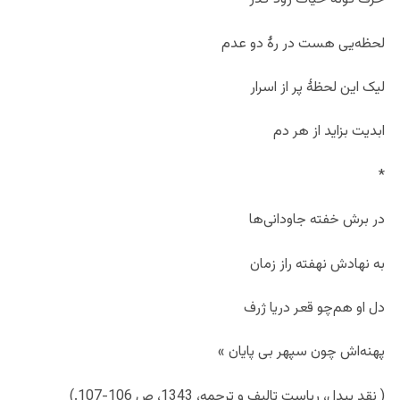
لحظه‌یی هست در رۀ دو عدم
لیک این لحظۀ پر از اسرار
ابدیت بزاید از هر دم
*
در برش خفته جاودانی‌ها
به نهادش نهفته راز زمان
دل او هم‌چو قعر دریا ژرف
پهنه‌اش چون سپهر بی پایان »
( نقد بیدل، ریاست تالیف و ترجمه، 1343، ص 106-107.)