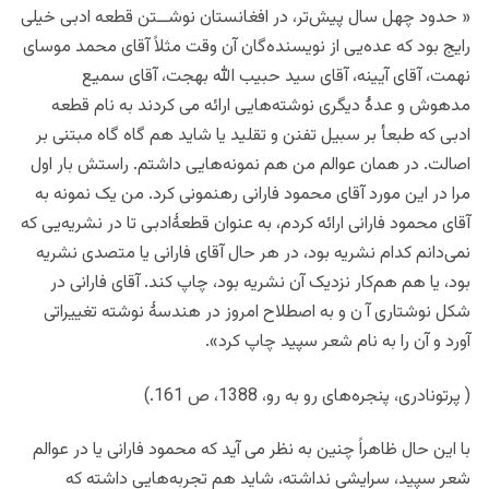
« حدود چهل سال پیش‌تر، در افغانستان نوشــتن قطعه ادبی خیلی
رایج بود که عده‌یی از نویسنده‌گان آن وقت مثلاً آقای محمد موسای
نهمت، آقای آیینه، آقای سید حبیب الله بهجت، آقای سمیع
مدهوش و عدۀ دیگری نوشته‌هایی ارائه می کردند به نام قطعه
ادبی که طبعأ بر سبیل تفنن و تقلید یا شاید هم گاه گاه مبتنی بر
اصالت. در همان عوالم من هم نمونه‌هایی داشتم. راستش بار اول
مرا در این مورد آقای محمود فارانی رهنمونی کرد. من یک نمونه به
آقای محمود فارانی ارائه کردم، به عنوان قطعۀادبی تا در نشریه‌یی که
نمی‌دانم کدام نشریه بود، در هر حال آقای فارانی یا متصدی نشریه
بود، یا هم هم‌کار نزدیک آن نشریه بود، چاپ کند. آقای فارانی در
شکل نوشتاری آ ن و به اصطلاح امروز در هندسۀ نوشته تغییراتی
آورد و آن را به نام شعر سپید چاپ کرد».
( پرتونادری، پنجره‌های رو به رو، 1388، ص 161.)
با این حال ظاهراً چنین به نظر می آید که محمود فارانی یا در عوالم
شعر سپید، سرایشی نداشته، شاید هم تجربه‌هایی داشته که