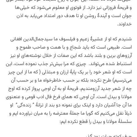
و قریحۀ فروزانی نیز دارد. از فوتوی او معلوم می‌شود که خیلی‌ها
جوان است و آیندۀ روشن او تا هدف دور امتداد می‌یابد به اذن
خداوند.
شنیدم که او از عشیرۀ زعیم و فیلسوف ما سیدجمال‌الدین افغانی
است. طبیعی است که باید شجاع و با همت و صاحب طموح و
آرزوهای برین و بلند باشد که این صفات از خلال نوشته‌های او نیز
استنباط شده می‌تواند. چیزی که مرا بیش‌تر جذب نموده است، این
است که او شعر خود را بر یک پایۀ ارزان و مبتذلی ( که ما از این چیز
می‌ترسیم) طرح نکرده؛ بلکه بر حسب خاطرخواه ما و بر حسب آن
چه از شعر جدید آرزومندیم، قریحۀ او به آن اوجی پرواز کرده که اوج
مولانا و بیدل است. آن اوجی که همای فرخ فال ادب قومی و عنعنوی
ما آن جا آشیان دارد و اینک برای نمونه دو بند از ترانۀ ” زنده‌گی” او
ذیلاً نقل می‌کنیم که گویا ما جملۀ معترضه را به میان نیاورده ایم و
سلسلۀ مولانا و بیدل را قطع نکرده ایم:
حرف کوته حیات زود گذر