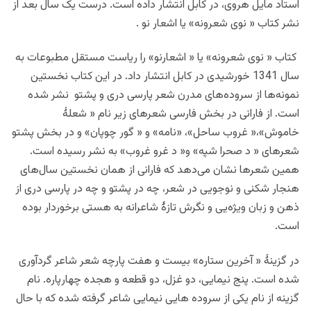
استاد مایل هروی، در کابل انتشار داده است. درست یک سال بعد از
نشر کتاب « نوی شعرونه» یا اشعار نو .
کتاب « نوی شعرونه» یا « اشعارنو» را ریاست مستقل مطبوعات به
سال 1341 خورشیدی در کابل انتشار داد. در این کتاب نخستین
نمونه‌ها از سروده‌های مدرن شعر پارسی دری و پشتو نشر شده
است. از فارانی در بخش فارسی شعرهای زیر نام « شعلۀ
خاموش»،« غروب ساحل»، «نامه» و « گور چوپان» و در بخش پشتو
شعرهای « د صحرا شپه» و« د غرو غروب» به نشر رسیده است.
همین شعرها نشان می‌دهد که فارانی از همان نخستین سال‌های
هنجار شکنی‌ و نوجویی‌ در شعر، چه در پشتو و چه در پارسی دری از
ذهن و زبان ویژه‌یی و نگرش تازۀ شاعرانه به هستی برخوردار بوده
است.
در گزینۀ « آخرین ستاره» بیست و هفت پارچه شعر شاعر گردآوری
شده است. پنج نیمایی، دو غزل، دو قطعه و هجده چهارپاره. نام
گزینه از نام یکی از سروده هایی نیمایی شاعر گرفته شده که با حال