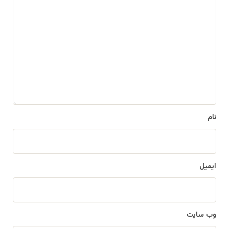
د
ی
د
گ
ا
ه
*
نام
ایمیل
وب‌ سایت