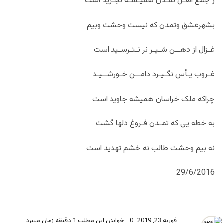
ز جمع اهـل تمـدن همیـشـه تجـرید است
بشهرعشق وتمدن که نیست وحشت وبیم
غـزال از دهــن شـیـر نر نـتـرسـید است
غـروب یـأس نگـیـرد دامــن خـورشــیـد
چراکه ملک خراسان همیشه جاوید است
به خطه یی که تمـدن فـروغ دل‏ها گشت
نه بیم وحشت طالب نه خشم تهدید است
29/6/2016
فوریه 23, 2019
0
خواندن این مطلب 1 دقیقه زمان میبرد