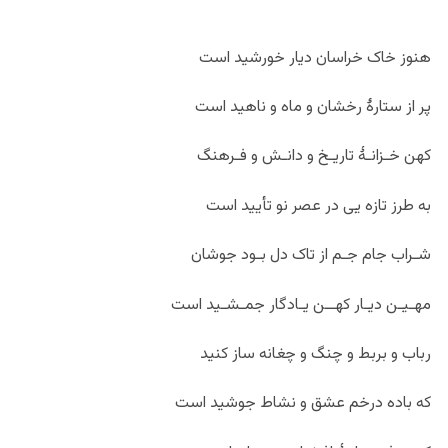
هنوز خاک خراسان دیار خورشید است
پر از ستارۀ رخشان و ماه و ناهید است
کهن خـزانـۀ تاریـخ و دانـش و فـرهنگ
به طرز تازه یی در عصر نو تأیید است
شـراب جام جـم از تاک دل بـود جوشان
مهـیـن دیـار کهــن یـادگار جمـشـید است
رباب و بربط و چنگ و چغانه ساز کنید
که باده درخم عشق و نشاط جوشید است