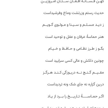
کهـن فـســانـۀ افـغـان ســتـان امـروزیــن
حدیث رستم وزرتشت وماخ وفرشیداست
ز دیـد مسـلـم و سـیـنا و مـولـوی گـویــم
هنر حماسۀ عرفان و عقل و توحید است
بگـو ز طـرز نظـامی و حـافـظ و خـیـام
چونین دلکش و عالی کسی سرایید است
مقـیــم گـنـج نــه دریـوزگی کـنـد هـرگـز
درین گزاره نه جای شک ونه تردیداست
اگـر حمـاســــۀ تـاریـــخ را بــرد از یـاد