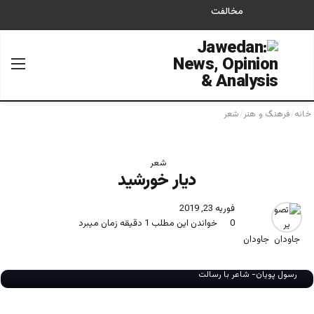
مخالفت
جستجو برای
منو
خانه
/
فرهنگ و هنر
/
شعر
شعر
دیار خورشید
فوریه 23, 2019
0
خواندن این مطلب 1 دقیقه زمان میبرد
جاودان
رسول پویان- شاعر با رسالت