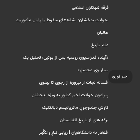
فرقه تبهکاران اسلامی
تحولات بدخشان؛ نشانه‌های سقوط یا پایان مأموریت
طالبان
علم تاریخ
«آینده فدراسیون روسیه پس از پوتین؛ تحلیل یک
سناریوی محتمل»
خبر فوری
افسانه نجات از بیرون؛ از رجوی تا پهلوی
پیرامون حوادث اخیر کشور به ویژه بدخشان
کاوشِ چندو‌چونِ ماتریالیسم دیالکتیک
برگه های از تاریخ افغانستان
افتخار به دانشگاهیان آ ریایی تبارِ والاگُهر