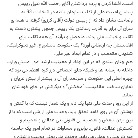
است. افشا کردن و پرده برداشتن آقای رحمت الله نبیل رییس
پیشین امنیت ملی از تقلب سازمان یافته در انتخابات 93 به
وضاحت نشان داد که از رییس دولت (آقای کرزی) گرفته تا همه ی
سران آن برای به قدرت رساندن یک رییس جمهور پشتون دست به
تقلب و خیانت ملی زدند. ماحصل و برآیند آن همه تقلب برای
افغانستان چه ارمغانی آورد؟ یک حکومت نامشروع، غیر دموکراتیک،
شدیدن متعصب و در تمام ابعاد غیر ملی.
هم چنان سندی که در این اواخر از معینیت ارشد امور امنیتی وزارت
داخله به رسانه ها و شبکه های اجتماعی درز کرد، افتضاحی بود که
چهره اصلی این حکومت و سردمداران آن را بیشتر از پیش عریان و
نمایان ساخت. مانفیست “مخکش” و دیگرانش در جای خودشان
بماند.
از این رو، وحدت ملی تنها یک نام و یک شعار نیست که با گفتن و
نوشتن آن در روی کاغذ تحقق یابد. وحدت ملی ارزشی است که با از
بین بردن تبعض و تعصب، بی قانونی، بی عدالتی و تعمییم و
گسترش عدالت، قانون، برابری و مساوات در تمام امور یک جامعه
صورت عینی و عملی می یابد. وحدت ملی یعنی دوست داشتن و