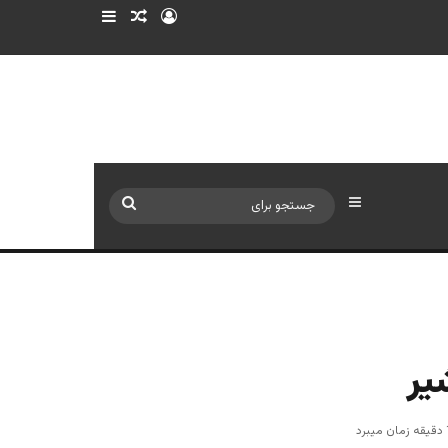
ورود
سایدبار
نوشته تصادفی
سایدبار
جستجو
برای
یر