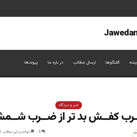
یشه
گفتگوها
ارسال مطالب
در باره ما
پیوندها
خبر و دیدگاه
رب کفــش بد تر از ضــرب شــمش
0
خواندن این مطلب 1 دقیقه زمان میبرد