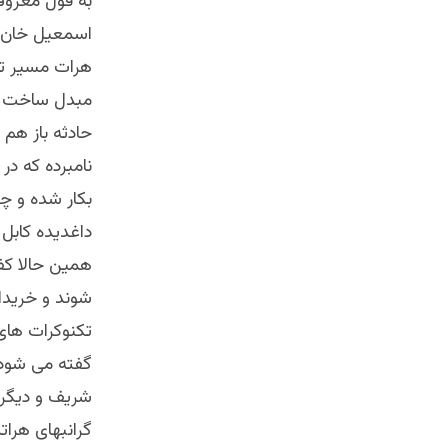
به قول معروف
اسمعیل خان ح
هرات مسیر تار
مبدل ساخت و 
حادثه باز هم 
نامبرده که در
بکار شده و چن
داغدیده کابل 
همین حالا کفش
شوند و خریدا
تکنوکرات های
گفته می شود ک
شریف و دیگر م
گرانبهای هرات