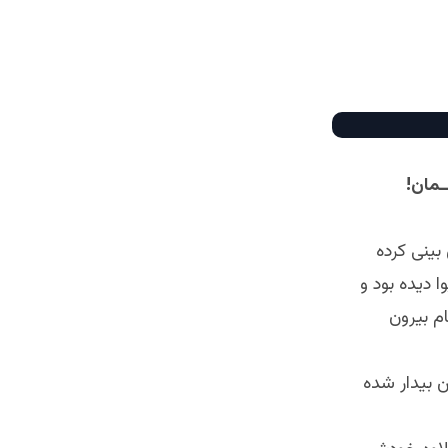
!ضــربات کفــش هــای کهــنه هــراتیــان خــواب امــارت اســلامی را از چشــمان
ینی کرده
 دیده بود و
ام بیرون
ن بیدار شده