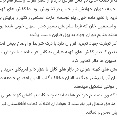
 از تفنگ خالی دو کس هراس دارد و از سفر هرات راکتیار هم بر
ریف دوران جهادش نیز خیلی در تشویش بود اما کفش های کهنه
یخ را تغیر داده خیال پلو توسعه امارت اسلامی راکتیار را برایش به
اسمعیل خان که فرط تشویش بسیار دچار اسهال خونی شده بود 
مانند عنایم دوران جهاد به پول فراون دست یافت
 کار تجارت جهاد تجربه فراوان دارد با درک شرایط و اوضاع پیش آم
دین کانتینر کفش های کهنه هراتی به کابل فرستاده و با فروش آنها
ملیون ها دالر کمایی کرد
 های کهنه هراتی در بازار های کابل تا هزار دالر امریکای خرید 
ران آن را بیشتر جنگ سالاران مخالف گلب الدین اعضای جامعه مد
 دولتی تشکیل میدهند
ه وی تصمیم دارد در هفته آینده چند کانتینر کفش کهنه هراتی د
ناطق شمال نیز بفرستد تا هواداران ائتلاف نجات افغانستان نیز
یان محروم نمانند