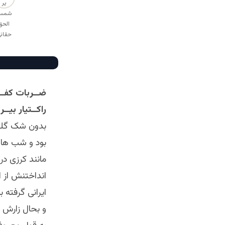
راکــتیار بیــ
بدون شک گلب 
بود و شب ها خ
مانند کرزی در
انداختنش از ای
ایرانی گرفته 
و بحال زارش زا