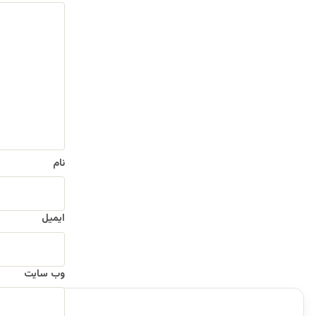
د
ی
د
گ
ا
ه
*
نام
ایمیل
وب‌ سایت