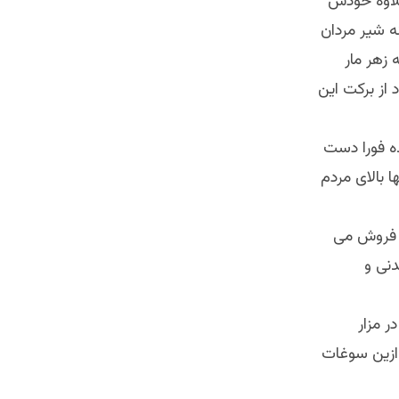
علاوه خودش
 شیر مردان
 زهر مار
از برکت این
ده فورا دست
 بالای مردم
و فروش می
نی و
ر مزار
 ازین سوغات