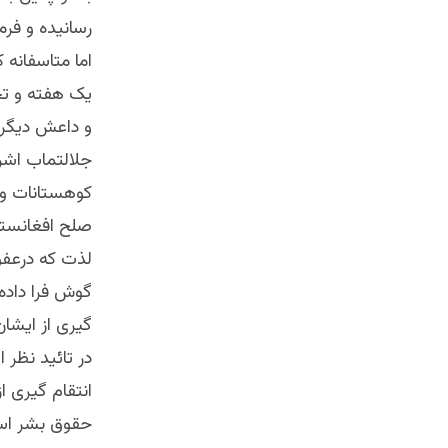
رسانیده و فرم
اما متاسفانه 
یک هفته و تح
و داعش دیگر 
جلالتماب اشر
کوهستانات ول
صلح افغانستا
لذت که درعفو
گوش فرا داده و
گیری از ایشا
در تائید نظر 
انتقام گیری ا
حقوق بشر ا