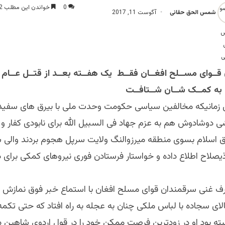
0
خواندن این مطلب 2 دقیقه زمان میبرد
شمس الحق حقانی
آگوست 11, 2017
قــوای مســلح افغــان فقــط یک هفــته بعــد از قتــل عــام ا
 به کمــک شــان شــتافــت
زمانیکه مخالفین سیاسی حکومت وحدت ملی با بیرق های سفید 
ی دوشادوش هم به عزم جهاد فی السبیل الله برای نابودی کفار و
رق اسلام بسوی منطقه میرزوالنگ ولایت سرپل هجوم بردند والی
ذیصلاح اطلاع داده و خواستار فرستادن فوری نیروهای کمکی برای دف
ف غنی سرقمندان قوای مسلح افغان با استماع خبر فوق نمازش را
الای سجاده با لباس ملکی چنان به عجله به راه افتاد که حتی تکمه
بسته بود او در زودترین فرصت ممکن خود را در قول اردوی شاهین 