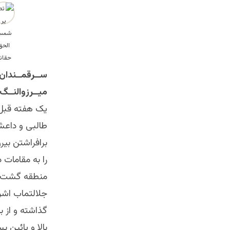
ســرقمــندان 
میــرزوالنــگ
یک هفته قبل 
طالبی و داعش
برافراشتن بی
را به مقامات 
منطقه گشت
جلالتماب اشر
گذاشته و از ب
بالا و پائین 