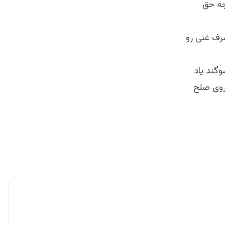
جه حق
رف غنی رو
وگند یاد
 روی صلح