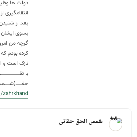
دولت ها وظیفه
انتقامگیری از 
بعد از شنیدن
بسوی ایشان 
گرچه من امروز
کرده بودم که 
نازک است و ا
با تقـــــــــــ
حقــــ(شـــمس
/
zahrkhand
شمس الحق حقانی