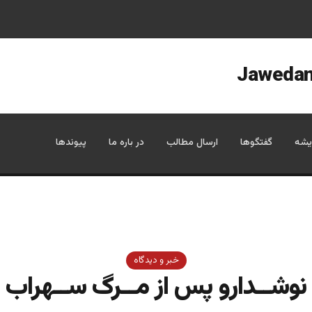
 از پوتین؛ تحلیل یک سناریوی محتمل»
یشه
گفتگوها
ارسال مطالب
در باره ما
پیوندها
خبر و دیدگاه
نوشــدارو پس از مــرگ ســهراب