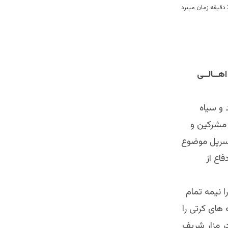
هــالــی
و سیاه
 مشرکین و
 سرپل موضوع
اع از
 نیمه تمام
 های کرتی را
در مزار شریف