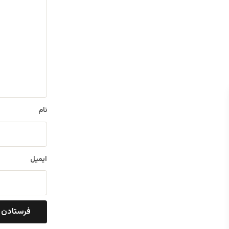
ی
د
گ
ا
ه
*
نام
ایمیل