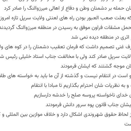
ان حمله بر دشمنان وطن و دفاع از اهالی میرزوالنگ را صادر کرد
که بعلت صعب العبور بودن راه های لعنتی ولایت سرپل تازه امروز ب
مل مشقات فراون موفق به رسیدن در منطقه میرزوالنگ گردیدند 
اثری در منطقه دیده نمی شد
ف غنی تصمیم داشت که فرمان تعقیب دشمنان را در کوه های ول
ایت سرپل صادر کند ولی با مخالفت جناب استاد خلیلی رئیس شو
ن موجه گشتند که ایشان فرمودند
 است در انتقام نیست و گذشته از آن ما باید به خواسته های طلا
 به نظریات شان احترام بگذاریم تا مبادا با انتقام
ن خدای ناخواسته پروسه صلح را خدشه دارسازیم
ایشان جناب قانون پوه سرور دانش فرمودند
ز لحاظ حقوق شهروندی اشکال دارد و خلاف موازین بین المللی و 
ست