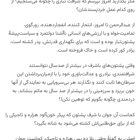
مگر بگذارید امروز بپرسم که شرافت تباری را چگونه می‌سنجیم؟ از
روی کدام عمل خِردپَسندشان؟
از عبدالرحمن تا امروز، انتحار کننده، انفجاردهنده، زورگوی،
تمامیت‌خواه و با ارزشی‌های انسانی نا‌آشنا دولت
مرد و سیاست‌پیشهٔ
پشتون‌تبار بوده و است که برای نگهداری قدرتش، پدر کشته‌ است،
برادر کور کرده است و خاک فروخته است.
وقتی پشتون‌های باشرف در بیشتر از صدسال نتوانستند
شرافتمندی، برادری و عدالت‌باوری خود را با ازمیان‌برداشتن این
سرطان‌ها ثابت کنند و نگذارند هر بی‌سروپایی به نمایندگی از آنها
خون بریزد و سرزمینی را در بیشتر از صد سال به ماتم بنشاند، به
دردمندی چگونه بگویم که توهین نکن!؟
کجاست آن جوان با شرف پشتون که پیکر خون‌آلود هزاره و تاجیکی را
که از برای حق‌طلبی‌اش کشته می‌شود به شانه بگیرد؟
اصلن، به گفتهٔ وطنی بلا ده پس هزاره و تاجیک، کجاست جوان