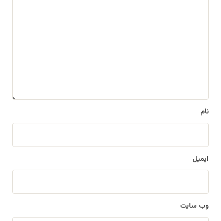
د
ی
د
گ
ا
ه
*
نام
ایمیل
وب‌ سایت