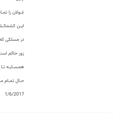
غـولان را تمـ
ایـن کشمکـش 
در مسلکی که 
زور حاکم است
همسـایـه تـا ب
حـال تمـام مـر
1/6/2017