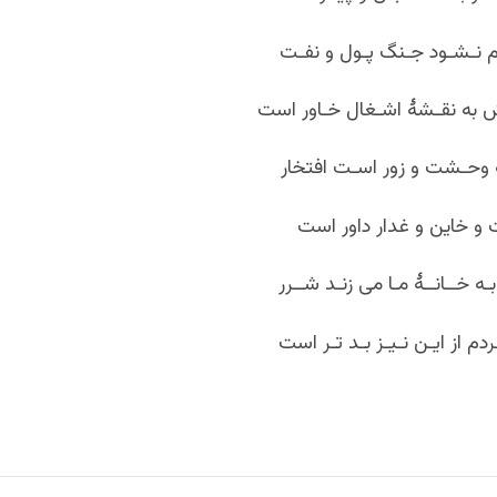
ام نـشـود جـنگ پـول و نفـت
به نقـشۀ اشـغال خـاور است
وحـشت و زور اسـت افتخار
 و خاین و غدار داور است
ـه خــانــۀ مـا می زنـد شــرر
دم از ایـن نـیـز بـد تـر است