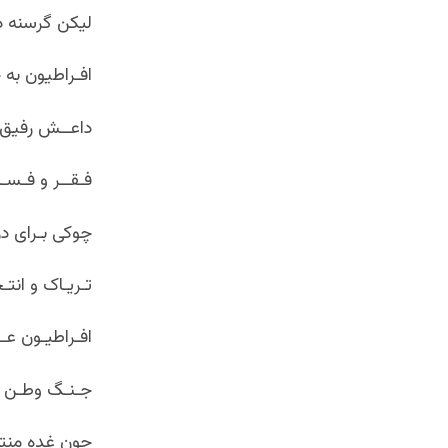
لیکن گرسنه د
افـراطیون به
داعــش رفیق 
فـقــر و فـسـ
چوکی بـرای دز
تـریـاک و انتـح
افـراطیـون عـز
جـنـگ وطـن اد
چون غده منتش