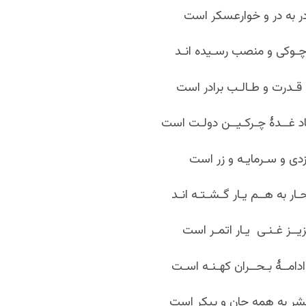
ر به در و خوارعسکر است
 چـوکی و منصب رسـیده انـد
قـدرت و طـالـب برادر است
اد غــدۀ چـرکـیــن دولـت است
دی و سـرمایـه و زر است
ـار به هــم یـار گـشـتـه انـد
یــز غـنـی یـار اتمـر است
امــۀ بـحــران کهـنـه اسـت
ر به همه جان و پیکر است