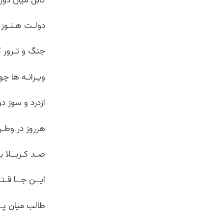
کابل میان دو
دولـت هـنـوز 
جنگ و تـرور ک
ویـرانـه ها چ
ازدرد و سوز
هرروز در وطـ
صـد کـربــلا ب
ایــن جــا قـ
طالب میان پـ