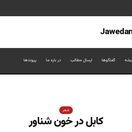
یشه
گفتگوها
ارسال مطالب
در باره ما
پیوندها
شعر
کابل در خون شناور