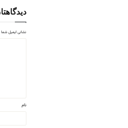
دیدگاهتا
نشانی ایمیل شما 
د
ی
د
گ
ا
ه
*
نام