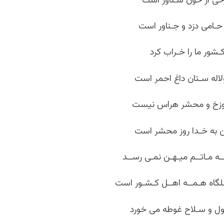
زخی از خون شـناور است
حـامی دزد و جـناور است
ـشور ما را خـراب کرد
ولاله سـتان داغ احمر است
 دوزخ و محشر هراس نیست
ن به خـدا روز محشر است
ــه مـاتــم میـهـن نمـی رســد
تـلگاه هـمــه اهــل کـشـور است
ول و سـلاح غوطه می خورد