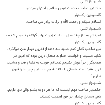
:شــهنواز تنــی
.حکمتیار صاحب خدمت عرض سلام و احترام میکنم
:گلبــیدین راکــتیار
.السلام علیکم و رحمت الله و برکات برادر تنی صاحب
:شــهنواز تنــی
نمیدانم بعد از چند سال سعادت زیارت برادر گرانقدر نصیبم شده ؟
:گلبــیدین راکــتیار
تنی صاحب گمان کنم حدود سه دهه از آخرین دیدار مان میگذرد ،
شاید مشیت و خواست خداوند متعال درین بوده که امروز باز
همدیگر را در آغوش بگیریم نمیدانم خودت به قضا و قدر و مشیت
الهی عقیده مند هستی یا مانند قدیم همه این چیز ها را قبول
نداری ؟
:شــهنواز تنــی
.حکمتیار صاحب مهم اینست که ما هر دو به پشتونوالی باور داریم
باقی مسائل چندان در خور اهمیت نیستند
:گلبــیدین راکــتیار