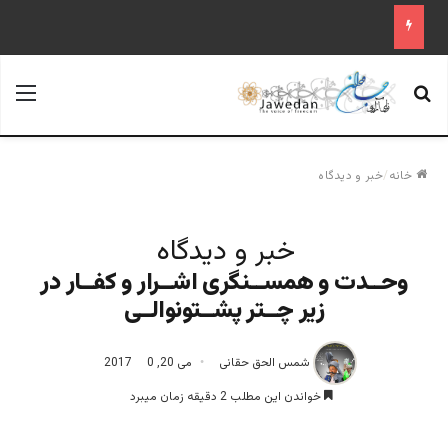
جستجو برای
منو
خانه
/
خبر و دیدگاه
خبر و دیدگاه
وحــدت و همســنگری اشــرار و کفــار در
زیر چــتر پشــتونوالــی
شمس الحق حقانی
می 20, 2017
0
خواندن این مطلب 2 دقیقه زمان میبرد