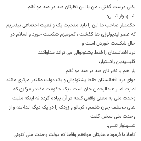
.بکلی درست گفتی ، من با این نظرتان صد در صد موافقم
:شــهنواز تنــی
حکمتیار صاحب ما این را باید منحیث یک واقعیت اجتماعی بپذیریم
که عصر ایدیولوژی ها گذشت ، کمونیزم شکست خورد و اسلام در
حال شکست خوردن است و
درد افغانستان را فقط پشتونوالی می تواند مداواکند
:گلبــیدین راکــتیار
باز هم با نظر تان صد در صد موافقم
دوای درد افغانستان فقط پشتونوالی و یک دولت مقتدر مرکزی مانند
امارت امیر عبدالرحمن خان است ، یک حکومت مقتدر مرکزی که
وحدت ملی به معنی واقعی کلمه در آن پیاده گردد نه اینکه ملیت
های مختلف چون شلغم ، کچالو و زردک را در یک دیگ انداخته و از
وحدت ملی سخن گفت
:شــهنواز تنــی
کاملا با فرموده هایتان موافقم واقعا که دولت وحدت ملی کنونی