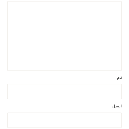
د
ی
د
گ
ا
ه
*
نام
ایمیل