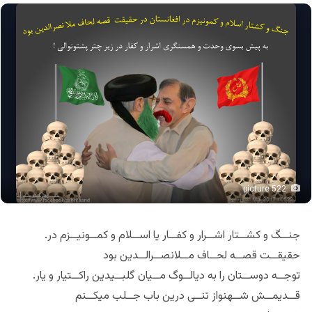
picture 522
.جنــگ و کشــتار اشــرار و کفــار یا اســلام و کمــونیــزم در
حقیقــت قصــه لحــاف مــلانصــرالــدین بود
.توجــه دوســتان را به دیالــوگ مــیان گلبــیدین راکــتیار و یار
قــدیمــش شــهنواز تنــی درین باب جــلب میکــنم