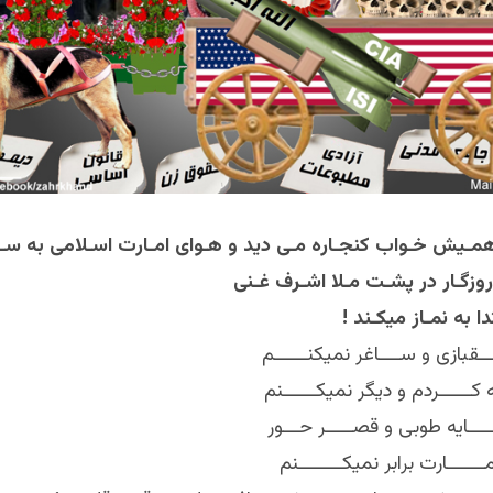
 همـیش خـواب کنجـاره مـی دید و هـوای امـارت اسـلامی به س
 روزگـار در پشـت مـلا اشـرف غـنی
ا به نمـاز میکـند
قبازی و ســــاغر نميکنــــــم
 کــــــردم و ديگر نميکــــــنم
ــايه طوبی و قصـــــر حـــور
مـــــــارت برابر نميکــــــــنم