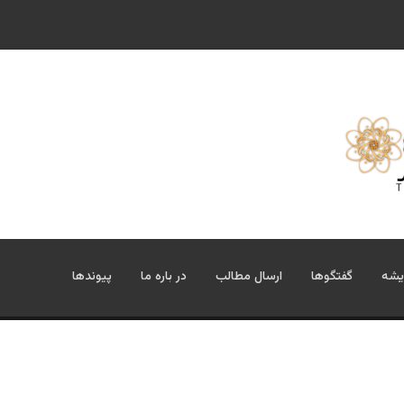
یشه
گفتگوها
ارسال مطالب
در باره ما
پیوندها