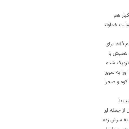
بار هم
رضايت خداوند
م فقط برای
و هميش با
نزديک شده
ورا به سوی
 کوه و صحرا
دیدا
 از جمله ای
 به سرش زده