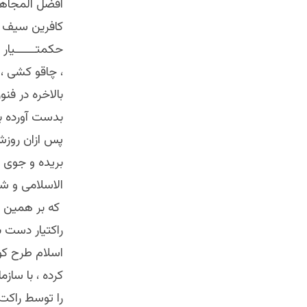
افضل المجاهد
کافرين سيف ا
حکمتــــــيار
، چاقو کشی ، 
بالاخره در فن
بدست آورده به
پس ازان روزش
بريده و جوی خ
الاسلامی و ش
که بر همين نک
راکتيار دست ب
اسلام طرح کود
کرده ، با ساز
را توسط راکت