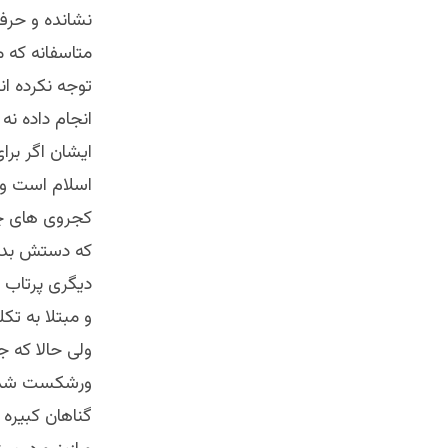
نشانده و حرف
متاسفانه که 
توجه نکرده ان
انجام داده نه
ايشان اگر بر
اسلام است و 
کجروی های چر
که دستش بدان
ديگری پرتاب ک
و مبتلا به تک
ولی حالا که 
ورشکست شده پس
گناهان کبيره