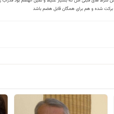
پيش شرط های قبلی اش که بسيار غليظ و ثقيل الهضم بود قدرآب 
ر برکت شده و هم برای همگان قابل هضم باشد