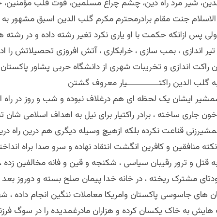
ين، شير مرد راه دين، چشم چراغ مسلمين، قوت قلب مؤمنين، 
لاسلام جنت مقام برادرمحترم مکرم گلب الدين اسبق مشهور به 
 ولی پس ازانکه حکمت با او ياری نکرد تغير رشته داده و در رشته
تير اندازی ، بمب سازی ، خرابکاری ، آتش افروزی تحصيلاتش را ادا
ون راکت اندازی و تخريبات شهری از دانشگاه حربی پشاور پاکستان د
 گلب الدين راکتـــــــــــــيار معروف گشتن
مشير ايشان يک لحظه ای هم درغلاف نبوده و شب و روز در راه ا
ون جاری ساخته ، برادر راکتيار برای نيل به اهداف اسلامی شان ت
مشيرزنی قناعت نکرده بلکه ازهيچ وسيله ديگری هم درين راه دريغ
ته منافقين و کافرين انگشت انتقاد نهاده و سرو صدا براه انداختن
ه قتل و ترور رقيبان سياسی ، شکنجه و قين و فانه مخالفين زده ،
تای مشترک ريخته ، در خانه خدا پيمان صلح بسته و دوروز بعد آنرا
مان های جاسوسی پاکستان وامريکا معاملات ننگين انجام داده ، شه
 هايش به خاک يکسان کرده و هزاران مادرغمديده را در سوگ فرزن