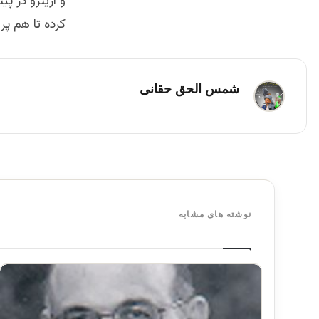
و ازينرو در 
کرده تا هم پ
شمس الحق حقانی
نوشته های مشابه