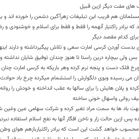
 های مفت دیگر ازين قبيل
مسلمانان هم فريب اين تبليغات زهرآگين دشمن را خورده اند و يک
د که برادر راکتيار آنهمه را فقط و فقط برای اسلام و خوشنودی و 
 برای کدام مقصد ديگر
ای بدست آوردن کرسی امارت سعی و تلاش پيگيرداشته و دارند اينه
بس ولی بيچاره درين راستا تا هنوز چندان توفيق شايان نداشته 
خ فلک دست و پنجه نرم کرده وهر باريکه به کرسی امارت چنان 
 می رسيده وبوی دلگوارش را استشمام ميکرده چرخ باد حوادث ا
رده و پلان هايش را برای سالها به عقب انداخته و خودش را روانه
ليف روانی واسهال خونی ساخته
جهت باد ها به سمت مراد تغير کرده و شرکت سهامی عین وغین ش
 ازين حالت زار و ناخن افگار آنها به نفع اسلام استفاده نبردن
 محسوب خواهد گشت اين است که برادر راکتياربازهم هوای وطن