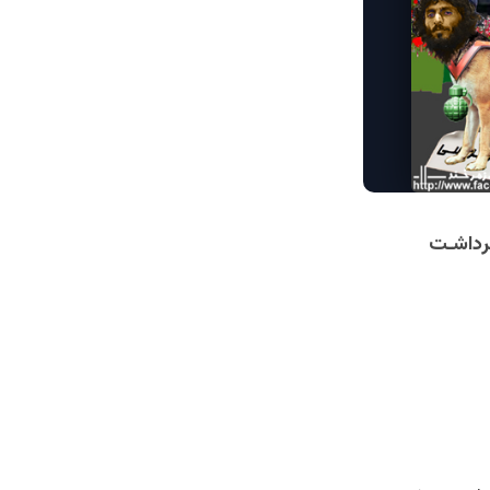
ـرداشـت