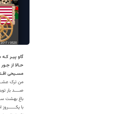
گاو پيـر کـه
حـالا از جـور
! مسـیحی اقـتد
من ترک عشــــ
صــــد بار توبه
باغ بهشت ســـ
با يکــــــروز ا