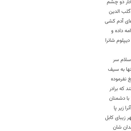
خار دو چشم
گلب الدين
 های آدم کشی
مه داده و
يپلوم شانرا
سلام سر
نها به سيف
 نفرموده
د که برادر
 با دشمنان
 زير پا
ر زيبای کابل
دان شان