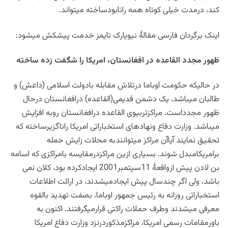
کند، درمدت خیلی کوتاه همه رانابودساخته میتواند.
اینک برگردان فارسی مقالۀ نیویارک تایمز خدمت پیشکش میشود:
ظهور مجدد القاعده در افغانستان، امریکا را شگفت زده ساخته
در حالیکه حکومت اوباما درتلاش مقابله بادولت اسلامی (داعش) و
طالبان میباشد، یک دشمن قدیمی(القاعده) درافغانستان درحال
ظهور مجدداست. مراکزتربیوی القاعده درافغانستان روبه افزایش
میباشد. وزارت دفاع ونهادهای استخباراتی امریکا راناگزیرساخته که
تحقیق نمایند آیاآن مراکز میتوانندبه محلات زایش حمله
برامریکامبدل شوند. بسیاری ازین مراکزدرمقایسه بامراکزی که اسامه
بن لادن پیش ازواقعۀ 11سپتمبر2001 ایجادکرده بود، کلان نمی
باشد، ولی اگر چندسال پیش ایجادمیشدند، در ارائت اطلاعات
استخباراتی روزانه به رئیس جمهور اوباما، بصفت تهدید بالقوه
معرفی میشدند وطرف حملات راکتی قرارمیگرفتند. اکنون به
باورمقامات رسمی امریکا، مراکزمذکوردرنزد وزارت دفاع امریکا