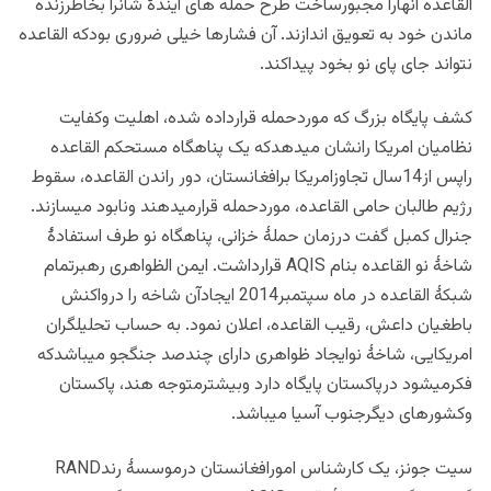
القاعده آنهارا مجبورساخت طرح حمله های آیندۀ شانرا بخاطرزنده
ماندن خود به تعویق اندازند. آن فشارها خیلی ضروری بودکه القاعده
نتواند جای پای نو بخود پیداکند.
کشف پایگاه بزرگ که موردحمله قرارداده شده، اهلیت وکفایت
نظامیان امریکا رانشان میدهدکه یک پناهگاه مستحکم القاعده
راپس از14سال تجاوزامریکا برافغانستان، دور راندن القاعده، سقوط
رژیم طالبان حامی القاعده، موردحمله قرارمیدهند ونابود میسازند.
جنرال کمبل گفت درزمان حملۀ خزانی، پناهگاه نو طرف استفادۀ
شاخۀ نو القاعده بنام AQIS قرارداشت. ایمن الظواهری رهبرتمام
شبکۀ القاعده در ماه سپتمبر2014 ایجادآن شاخه را درواکنش
باطغیان داعش، رقیب القاعده، اعلان نمود. به حساب تحلیلگران
امریکایی، شاخۀ نوایجاد ظواهری دارای چندصد جنگجو میباشدکه
فکرمیشود درپاکستان پایگاه دارد وبیشترمتوجه هند، پاکستان
وکشورهای دیگرجنوب آسیا میباشد.
سیت جونز، یک کارشناس امورافغانستان درموسسۀ رندRAND