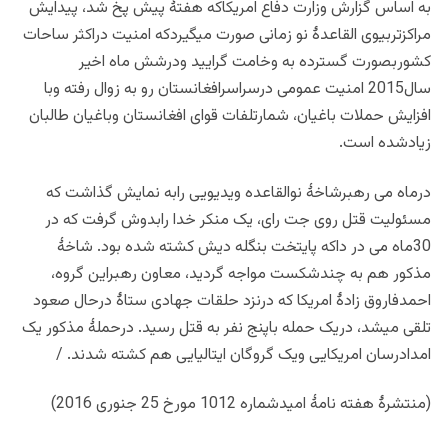
به اساس گزارش وزارت دفاع امریکاکه هفتۀ پیش پخ شد، پیدایش
مراکزتربیوی القاعدۀ نو زمانی صورت میگیردکه امنیت دراکثر ساحات
کشوربصورت گسترده به وخامت گرایید ودرشش ماه اخیر
سال2015 امنیت عمومی درسراسرافغانستان رو به زوال رفته وبا
افزایش حملات باغیان، شمارتلفات قوای افغانستان وباغیان طالبان
زیادشده است.
درماه می رهبرشاخۀ نوالقاعده ویدیویی رابه نمایش گذاشت که
مسئولیت قتل روی جت رای، یک منکر خدا رابدوش گرفت که در
30ماه می در داکه پایتخت بنگله دیش کشته شده بود. شاخۀ
مذکور هم به چندشکست مواجه گردید، معاون رهبراین گروه،
احمدفاروق زادۀ امریکا که درنزد حلقات جهادی ستاۀ درحال صعود
تلقی میشد، دریک حمله باپنج نفر به قتل رسید. درحملۀ مذکور یک
امدادرسان امریکایی ویک گروگان ایتالیایی هم کشته شدند. /
(منتشرۀ هفته نامۀ امیدشماره 1012 مورخ 25 جنوری 2016)