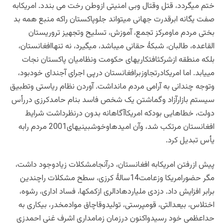
ختم میگردد، قتل وقتال وبی امنیتی ازوطن رخت می بندد. امریکابه
صفت یگانه ابرقدرت جهانی میتواند جلوپاکستان راکه منبع همه بد
بختی مردم ماومرکز تجمع، آموزش، تسلیح وتجهیز تروریستان
القاعده، طالبان، شبکۀ حقانی میباشد، میگیرد، نه تنهاافغانستان،
بلکه منطقه ازشرکثافتکاریهای حکومت ونظامیان پاکستان نجات
مییابد. اما امریکادرتجاوزبرافغانستان درپی اجرای آجندای خودبود،
وتوجه چندانی به آرامی مردم مانداشت. آوردن نظام ریاستی وتطبیق
سیستم بازارآزاد وگماشتن یک شخص فاسد بنام حامدکرزی دررأس
دولت، خطاهایی بودکه امریکاآگاهانه بدون درنظرداشت شرایط
افغانستان مرتکب شد، وآن امیدهاوخوشبینیهای2001 مردم رابه
یأس تبدیل کرد.
پیش ازرفتن امریکابه افغانستان، درآنجامشکلات زیادوجود داشت،
مگر حضورامریکا وزعامت14سالۀ کرزی، سطح مشکلات راچندین
برابر افزایش داد. دزدی ملیاردهادالری ازکمکها، فساد اداری، رشوه،
اختلاس، بیعدالتی، قومپرستی، تولیدوقاچاق موادمخدر، بیکاری به
حداعظمی خود رسیدواکنون درزمان زمامداری اشرف غنی احمدزی