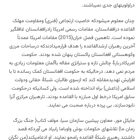
دراولویتهای جدی نمیباشند.
چنان معلوم میشودکه خاصیت ارتجاعی (فنری) ومقاومت مهلک
القاعده درافغانستان، مقامات رسمی امریکا رادرافغانستان غافلگیر
نموده است. تاهمین فصل خزان(2015) مقامات امریکا عمدتاً
آخرین رهبران ارشدالقاعده را هدف قرارمیدادندکه درساحات مرزی
وکوهستانی افغانستان پاکستان پنهان شده بودند. حکومت
امریکادربارۀ چالش تازه و ستراتژی مقاله باآلمان معلومات زیادی به
مردم نمی دهد، درحالیکه به حکومت افغانستان کمک رسانده تا با
افزایش تهدیدمقابله کند که ازسوی طالبان، شبکۀ حقانی ودولت
اسلامی (داعش) براه انداخته شده است. ولی کسانیکه درحکومت
سابق امریکا درخط اول مبارزه با القاعده بودند، تارهبران مرکزی آنرا
نابودسازند، بی پرده درباره صحبت می نمایند.
مایکل مور، معاون پیشین سازمان سیا، مولف کتاب( جنگ بزرگ
زمان ما) تلاشهای حکومات بوش واوباما رابیاد می آوردکه قصد
داشتند رهبری شبکۀ القاعده رامحو نمایند. او ادعامیکند(من نگران