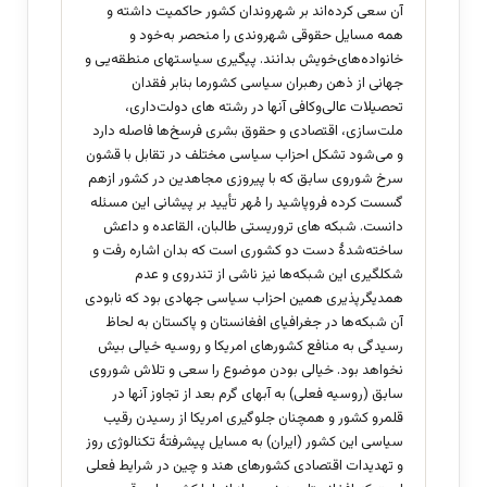
آن سعی کرده‌اند بر شهروندان کشور حاکمیت داشته و
همه مسایل حقوقی شهروندی را منحصر به‌خود و
خانواده‌های‌خویش بدانند. پیگیری سیاستهای منطقه‌یی و
جهانی از ذهن رهبران سیاسی کشورما بنابر فقدان
تحصیلات عالی‌وکافی آنها در رشته های دولت‌داری،
ملت‌سازی، اقتصادی و حقوق بشری فرسخ‌ها فاصله دارد
و می‌شود تشکل احزاب سیاسی مختلف در تقابل با قشون
سرخ شوروی سابق که با پیروزی مجاهدین در کشور ازهم
گسست کرده فروپاشید را مُهر تأیید بر پیشانی این مسئله
دانست. شبکه های تروریستی طالبان، القاعده و داعش
ساخته‌شدۀ دست دو کشوری است که بدان اشاره رفت و
شکلگیری این شبکه‌ها نیز ناشی از تندروی و عدم
همدیگرپذیری همین احزاب سیاسی جهادی بود که نابودی
آن شبکه‌ها در جغرافیای افغانستان و پاکستان به لحاظ
رسیدگی به منافع کشورهای امریکا و روسیه خیالی بیش
نخواهد بود. خیالی بودن موضوع را سعی و تلاش شوروی
سابق (روسیه فعلی) به آبهای گرم بعد از تجاوز آنها در
قلمرو کشور و همچنان جلوگیری امریکا از رسیدن رقیب
سیاسی این کشور (ایران) به مسایل پیشرفتۀ تکنالوژی روز
و تهدیدات اقتصادی کشورهای هند و چین در شرایط فعلی