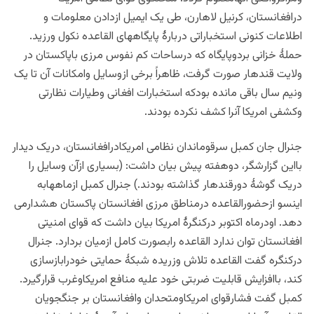
درافغانستان، کرنیل لاهارن، طی یک ایمیل ازدادن معلومات و
اطلاعات کنونی استخباراتی دربارۀ پایگاههای القاعده نکول ورزید.
حملۀ خزانی بردوپایگاه که درساحات کم نفوس مرزی باپاکستان در
ولایت قندهار صورت گرفت، ظاهراً برخی ازوسایل وامکانات آن تا یک
ونیم سال باقی مانده بودکه استخبارات افغانی وطیارات نظارتی
وکشفی امریکا آنرا کشف نکرده بودند.
جنرال جان کمبل سرقوماندان نظامی امریکادرافغانستان، دریک دیدار
بااین گزارشگر، دوهفته پیش بیان داشت: (بسیاری ازآن وسایل را
دریک گوشۀ دورقندهار گذاشته بودند.) جنرال کمبل ازماههابه
اینسو ازحضورالقاعده درمناطق مرزی افغانستان پاکستان هشدارمی
دهد. اودرماه اکتوبر درکنگرۀ امریکا بیان داشت که قوای امنیتی
افغانستان توان ندارد القاعده رابصورت کامل ازمیان بردارد. جنرال
درکنگره گفت القاعده تلاش وزریده شبکۀ حمایتی خودرابازسازی
کند، باافزایش قابلیت ضربتی خود علیه منافع امریکاوغرب قرارگیرد.
کمبل گفت فشارقوای امریکاومتحدان وافغانستان بر جنگجویان