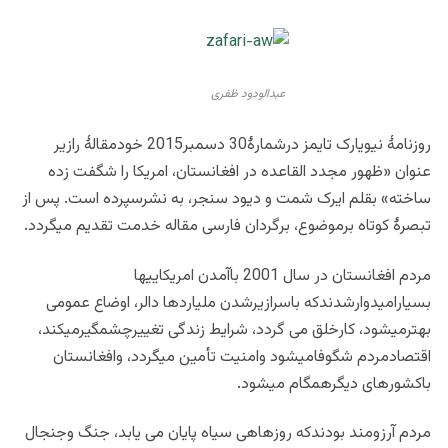
عبدالودود ظفری
روزنامۀ نیویارک تایمز درشمارۀ30 دسمبر2015 خودمقالۀ رازیر
عنوان «ظهور مجدد القاعده در افغانستان، امریکا را شگفت زده
ساخته» بقلم ایرک شمت و دیود سنجر، به نشرسپرده است. پس از
تبصرۀ کوتاه برموضوع، برگردان فارسی مقاله خدمت تقدیم میگردد.
مردم افغانستان در سال 2001 باآمدن امریکاییها
بسیارامیدوارشدندکه باسرازیرشدن ملیاردها دالر، اوضاع عمومی
بهترمیشود، کارخلق می گردد، شرایط زندگی تغییرچشمگیرمیکند،
اقتصادمردم شگوفامیشود وامنیت تأمین میگردد، وافغانستان
باکشورهای دیگرهمگام میشود.
مردم آرزومند بودندکه روزهاهی سیاه پایان می یابد، جنگ وجنجال