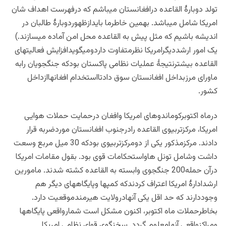
تولد دوبارۀ القاعده درافغانستان میباشم که درفهرست اهداف شان
امریکا شامل میباشد. بهمین خاطرما بایدازظهوردوبارۀ طالبان در
اندیشه باشیم که مثل پیش به القاعده محل امن آماده میسازند.)
یک امور ارشددیگرامریکا نظرمتفاوت داردومیگویدافزایش فعالیتهای
القاعده بیشترنتیجۀ عملیات نظامی پاکستان بودکه جنگجویان رابه
ماورای مرزبداخل افغانستان سوق دادتااستخدام افغانهاازداخل
کشور.
درماه اکتوبرکوماندوهای امریکا وافغان درحمایت حملات هوایی
امریکا، مرکزتربیوی القاعده رادرجنوب افغانستان موردضربه قرار
دادند. مرکزمذکور یکی از دومرکزتربیوی بودکه 30 میل مربع وسعت
داشت وشامل تونل هاواستحکامات قوی بود. بقول مقامات امریکا
درآن حمله200 جنگجوی وابسته به القاعده کشته شدند. مامورین
ارشدادارۀ امریکا اعتراف کردندکه کمپها وپایگاههای دیگر هم
وجوددارند که حد اقل یکی آنهادرولایت هیرمندموقعیت دارد.
بخاطرحملات ماه اکتوبر، اکنون مشکل است شمارواقعی پایگاهها
ومراکزواقعی آنهامعلوم گردد. سخنگوی قوای نظامی امریکا