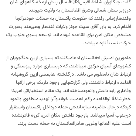
گفت جنگاوران شاخۀ اقیسAQIS سال پیش ازمخفیگاههای شان
دروزیر ستان شمالی وشرق افغانستان به ولایت هیرمند
وقندهارزمانی رفتند که حکومت پاکستان به حملات خوددرآنجا
اقدام کرد. به باور آقای سیت جونز ولایات قندهار وهیرمند بصورت
مشخص مکان امن برای القاعده نبوده اند. توسعه بسوی جنوب یک
حرکت نسبتاً تازه میباشد.
مامورین امنیتی افغانستان ادعامیکنندکه بسیاری ازین جنگجویان از
کشورهای آسیای مرکزی میباشند، که دربسیاری موارد پیوستگی و
ارتباط شان نامعلوم می باشد. درگذشته هابعضی ازین گروههابه
القاعده ارتباط داشتند، ولی گزارشهایی وجود داردکه برخی ازآنها
وفاداری رابه داعش وانمودساخته اند. یک مقام استخباراتی امریکا
خطرشاخۀ نوالقاعده راکم اهمیت خواندوآنرا تهدیدمنطقوی وانمود
کردکه درحال حاضربه سازماندهی حمله درداخل پاکستان واستقرار
درجنوب آسیا میباشد. باوجود داشتن مکان امن، گروه قادرنشده
است علیه افغانها وغربی هادرافغانستان به حمله دست بزند.