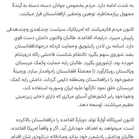
به شدت ادامه دارد. مردم بخصوص جوانان دسته دسته به آیندۀ
مجهول پرازمخاطره، توهین وتحقیر، ازافغانستان فرار میکنند.
اکنون مردم فکرمیکنند که امریکایک سیاست چندبُعدی وچندهدفی
راپیش میبرد. درایجاد القاعده، طالبان واکنون داعش دست قوی
دارد. اسامه بن لادن راتشویق وحمایت کردکه درجهادافغانستان
بضد شوروی سهم بگیرد تاانتقام شکست فاحشی راکه درویتنام
خورده بود، ازشوروی بگیرد. طالبان رابه حمایت وکمک عربستان
وپاکستان رویکارآورد تا معضلۀ افغانستان رادوامدار سازد، وزمینۀ
حضورخود را درافغانستان ومنطقه دایمی گرداند، داعش رابه کمک
عربستان خلق نمود تاازآنها علیه ایران وسوریه استفاده کند،
ونفوذخود رابر کشورهای آسیای مرکزی که دارای ذخایر زیرزمینی
عظیم میباشند، توسعه دهد.
اکنون امریکاکه آوازۀ تولد دوبارۀ القاعده را درافغانستان بالاکرده
است، میخواهد به اهداف خودنایل آید. اگر و واقعاً امریکا القاعده،
طالبان وداعش رادشمن خود بداند وصادقانه درنابودی شان اقدام