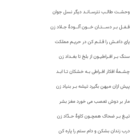
وحشـت طالـب نترسـانـد دیگر نسل جوان
قـفـل بـر دســتـان خــون آلــودۀ جـلاد زن
پای داعـش را قـلـم کن در حریـم مملکت
سنگ بـر افـراطیـون از بلخ تا بغـداد زن
چشـمۀ افکار افـراطی بـه خشکان تـا ابـد
پیش ازان میهن بگیرد تیشه بـر بنیاد زن
مار بر دوش تعصب می خورد مغز بشر
تیـغ بـر ضحاک هم‏چـون کاوۀ حـدّاد زن
درب زندان بشکن و دام ستم را پاره کن