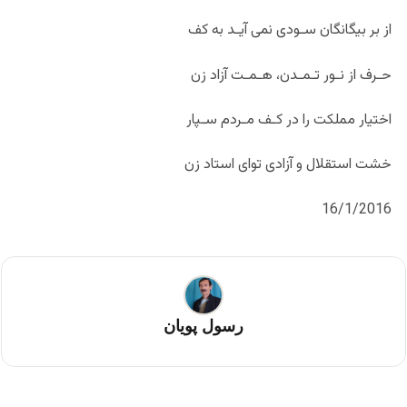
از بر بیگانگان سـودی نمی آیـد به کف
حـرف از نـور تـمـدن، هـمـت آزاد زن
اختیار مملکت را در کـف مـردم سـپار
خشت استقلال و آزادی توای استاد زن
16/1/2016
رسول پویان