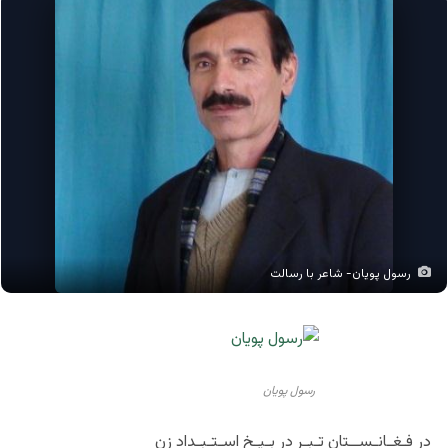
رسول پویان- شاعر با رسالت
رسول پویان
در فـغـانـســتان تـبـر در بـیـخ اسـتـبـداد زن