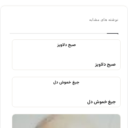
نوشته های مشابه
صبح دلاویز
جیغ خموش دل