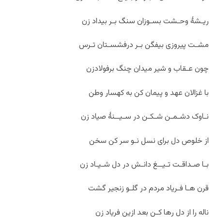
ریـشۀ وحـشت بسـوزان سنگ بـر بیداد زن
مشـت پیروزی بیفگن بـر درفشسـتان تـرس
چون عـقاب و شیر میدان چنگ برفولادزن
با غزالان عهد و پیمان کن به کهسار وطن
نـاوک دشـمـن شـکـن در سـیــنۀ صیاد زن
از خلوص دل برای نسل نـو سر کن سخن
بـا صـداقـت تـیــغ دانـش در دل شـیـاد زن
قرن هـا فـریاد مردم در گلـو زنجیر گشت
ناله را از دل رها کـن بعد ازین فریاد زن