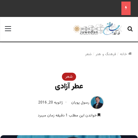
جستجو برای
منو
خانه
/
فرهنگ و هنر
/
شعر
شعر
عطر آزادی
رسول پویان
ژانویه 20, 2016
خواندن این مطلب 1 دقیقه زمان میبرد