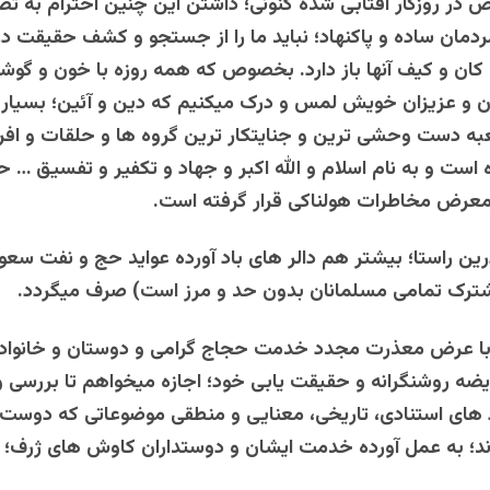
در روزگار آفتابی شده کنونی؛ داشتن این چنین احترام به تصو
ردمان ساده و پاکنهاد؛ نباید ما را از جستجو و کشف حقیقت در
 کان و کیف آنها باز دارد. بخصوص که همه روزه با خون و گ
ن و عزیزان خویش لمس و درک میکنیم که دین و آئین؛ بسیار 
ه دست وحشی ترین و جنایتکار ترین گروه ها و حلقات و افرا
 است و به نام اسلام و الله اکبر و جهاد و تکفیر و تفسیق … ح
معرض مخاطرات هولناکی قرار گرفته است.
رین راستا؛ بیشتر هم دالر های باد آورده عواید حج و نفت سع
شترک تمامی مسلمانان بدون حد و مرز است) صرف میگردد.
ا عرض معذرت مجدد خدمت حجاج گرامی و دوستان و خانواده
یضه روشنگرانه و حقیقت یابی خود؛ اجازه میخواهم تا بررسی و 
د های استنادی، تاریخی، معنایی و منطقی موضوعاتی که دوست
د؛ به عمل آورده خدمت ایشان و دوستداران کاوش های ژرف؛ ت