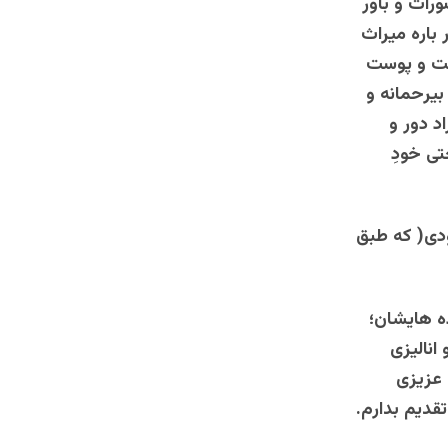
رات و باور
 باره میراث
وشت و پوست
بیرحمانه و
د دور و
تی خودِ
ودی( که طبق
 هایشان؛
انالیزی
 عزیزی
قدیم بدارم.