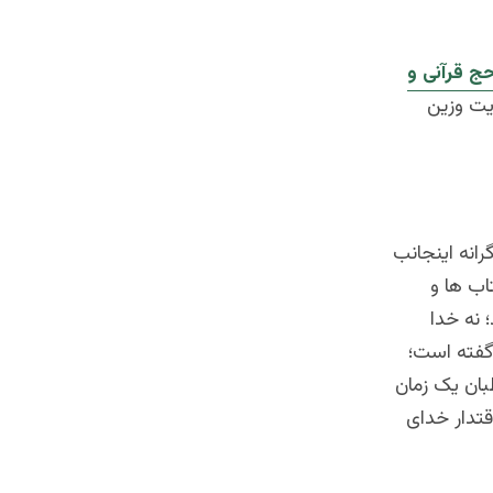
ج قرآنی و
له در ویبسایت وزین
رانه اینجانب
اب ها و
نه خدا
فته است؛
بان یک زمان
قتدار خدای