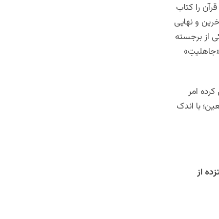
رآن را کتاب
خرین و نهایی
کی از برجسته
«جاهلیتِ»
کرده امر
عین؛ با اندک
ده از