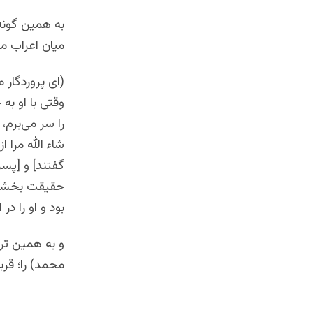
به همین گونه 
میان اعراب مع
(ای پروردگار 
وقتی با او ب
را سر می‌برم،
شاء الله مرا 
گفتند] و [پسر]
حقیقت بخشیدی
بود و او را در ا
و به همین تر
محمد) را؛ قرب