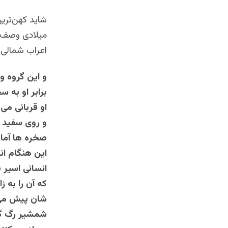
میلادی وصف ک
اعراب شمالی-
و این گروه وح
برابر او به س
او قربانی می‌
و روی سفید د
صخره‌ ها آماد
این هنگام انس
انسانی اسیر 
که آن را به 
شان پیش می‌آ
شمشیر رگ گرد