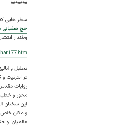
*******
سطر هایی که 
حج صفیانی م
وطندار انتشار
tkhar177.htm
تحلیل و انالیز
در انترنیت و
روایات مقدس 
محور و خطیب
این سخنان ال
و مکان خاص م
عالمیان؛ و حت