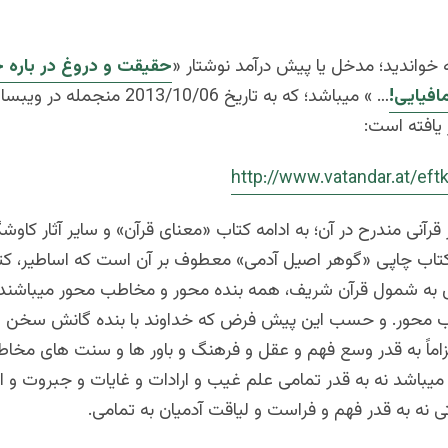
خواندید؛ مدخل یا پیش درآمد نوشتار «
حقیقت و دروغ در باره ح
افیایی!
… » میباشد؛ که به تاریخ 2013/10/06 منجم
 یافته است:
http://www.vatandar.at/ef
 قرآنی مندرح در آن؛ به ادامه کتاب «معنای قرآن» و سایر آثار کاوشگ
 کتاب چاپی «گوهر اصیل آدمی» معطوف بر آن است که اساطیر، کت
به شمول قرآن شریف، همه بنده محور و مخاطب محور میباشند؛ 
 محور. و حسب این پیش فرض که خداوند با بنده گانش سخن گ
زاماً به قدر وسع فهم و عقل و فرهنگ و باور ها و سنت های مخاط
یباشد نه به قدر تمامی علم غیب و ارادات و غایات و جبروت و ا
ی نه به قدر فهم و فراست و لیاقت آدمیان به تمامی.