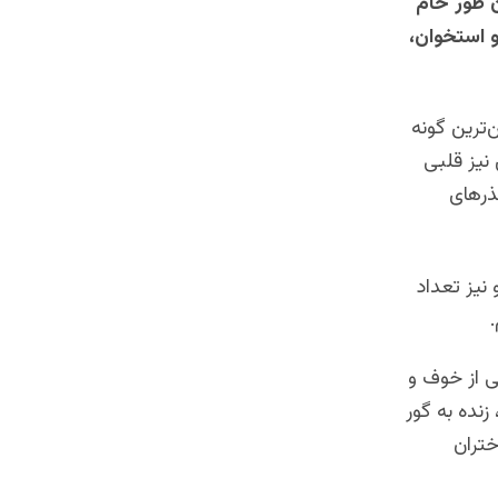
ن طور خام
و استخوان،
‌ترین گونه
نیز قلبی
ذرهای
نیز تعداد
لی از خوف و
نده به گور
ختران