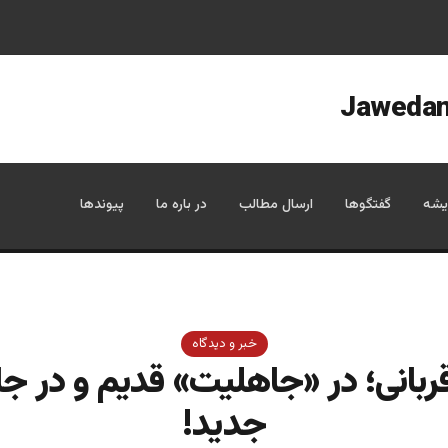
یشه
گفتگوها
ارسال مطالب
در باره ما
پیوندها
خبر و دیدگاه
ربانی؛ در «جاهلیت» قدیم و در ج
جدید!