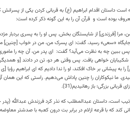
است داستان اقدام ابراهیم (ع) به قربانی کردن یکی از پسرانش که
روف بوده است و قرآن آن را به این گونه ذکر کرده است:
من، مرا [فرزندی] از شایستگان بخش. پس او را به پسری بردبار مژده 
ه جایگاه «سعی» رسید، گفت: ای پسرک من، من در خواب [چنین] می‌
 پس ببین چه به نظرت می‌آید؟ گفت: ای پدر من، آن چه را ماموری
از شکیبایان خواهی یافت. پس وقتی هر دو، تن در دادند [و همدیگر ر
 را به پیشانی بر خاک افکند، او را ندا دادیم که ای ابراهیم رؤیا [ی 
. ما نیکوکاران را چنین پاداش می‌دهیم. راستی که این همان آز
زای قربانی بزرگی؛ باز رهانیدیم(31).
تیب است، داستان عبدالمطلب که نذر کرد فرزندش عبدالله (پدر
انی کند که با قرعه ازلام در برابر بت درون کعبه با صدشتر معاوضه 