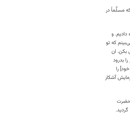
 مسلّماً در
دادیم. و
بینم که تو
 بکن. ان
ا بدرود
خود] را
مایش آشکار
 حضرت
گردید.