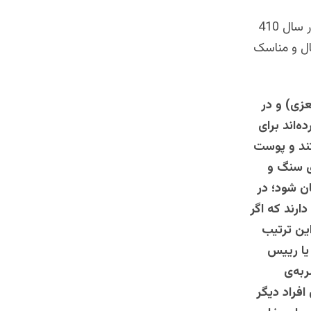
شاید کهن‌ترین توصیفی که از عمل قربانی به جا مانده، همان است که نیلوس در سال 410
ال و مناسک
عزی) و در
ه‌اند برای
ستند و پوست
ی سنگ و
ان شود؛ در
ارند که اگر
این ترتیب
یا رییس
ربه‌ی
فراد دیگر