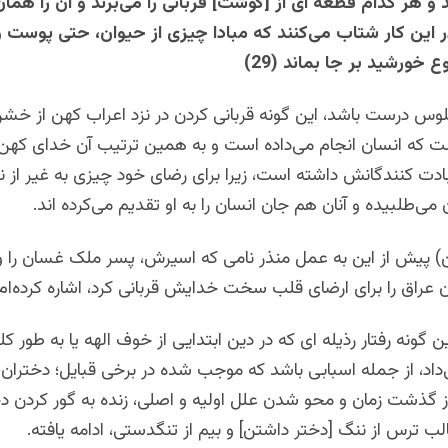
 و هر کدام قطعه ای از [گوشت] قربانی را می‌برند و آن را هما
ر این کار شتاب می‌کنند که مبادا چیزی از حیوان، حتی پوست 
 خورشید بر جا بماند (29)
وس درست باشد، این گونه قربانی کردن در نزد اعراب کهن از خشن
ت که انسان انجام می‌داده است و به همین ترتیب آن خدای کهن 
ادت کنندگانش داشته است، زیرا برای رضای خود چیزی به غیر از ن
ن می‌طلبیده و آنان هم جان انسان را به او تقدیم می‌کرده اند.
) پیش از این به عمل منذر نامی که اسیرش، پسر ملک غسان را و 
ان عراق را برای ارضای قلب سخت خدایش قربانی کرد، اشاره کرده‌ام.
ن گونه رفتار رذیله ای که در دین ابتدایی از خوف الهه یا به طور ک
د، از جمله اسبابی باشد که موجب شده در برخی قبایل؛ دختران، ز
 گذشت زمان و محو شدن علل اولیه و اصلی، زنده به گور کردن د
ب ترس از ننگ [دختر داشتن] و بیم از تنگدستی، ادامه یافته.