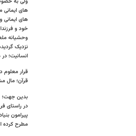
ولی به خصوص 
های ایمانی م
های ایمانی و
خود و فرزندا
وحشیانه ملعب
نزدیک گردیده
انسانیت؛ در 
قرار معلوم د
قرآن؛ مال م
بدین جهت؛ ب
در راستای فر
پیرامون بنیا
مطرح کرده ان