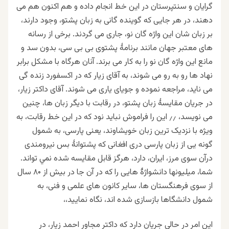
گرایان و سنتپرستان در این خط انجام داده و هم اکنون هم می
دهند، در هر جایی که گوینده گانی به زبان پشتو، وجود دارند،
بر زبان شان این واژه گان نو، جاری می گردند. برخی از رسانه
های معتبر جهان مانند برنامهٔ پشتوی بی بی سی، بدون سد و
مانع این واژه گان نو را به کار می برند. آنان هرگاه با مشکل برابر
نهاد ها رو به رو می شوند، به آقای زیار که در اکسفورد زنده گی
می ناید، مراجعه نموده و جویای یاری می شوند. آقای داکتر زیار،
در جریان مقایسهٔ زبان پشتو، در رقابت با ديگر زبان ها، چنین
می نویسد، ٫٫ این را فراموش نباید نود که در این خط رقابت، به
ويژه با نزديک ترين زبان خويشاوند، یعنی پارسی، به شمول
گونه یی از زبان پارسی دری افغانی که پشتوانهٔ بس نيرومندی
درآن سوی مرز، ايران، دارد، هرگز قابل مقايسه شده نمي تواند.
شما، ميليونها دانشواژۀ هایی را که در آن جا در بيش از ۸۰ سال
از سوی فرهنگستان ها، ساير کانون های علمی و فنی، به
شمول دانشگاها بازسازی شده اند، نگاه نمایید،،
این امر در حالی جریان دارد که داکتر مجاور احمد زيار، در