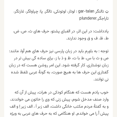
ټ تالنگر gar-talan : لوتار، لوتونکی، تالگر. پا: چپاولگر، غارتگر،
تاراجگر.plunderer
یادداشت: در این اثر، در الفبای پشتو، حرف های ث، ص، ض،
ط، ظ، ف و ق وجود ندارند.
توجه : به باورم باید در زبان پارسی نیز حرف های هم آوا، مانند:
ص و ث با س، ط با ت، ظ و ذ با ز، برای ساده گی بیش تر در
زبان نوشتاری، کار گرفته شود. این امر روشن هست که در زبان
گفتاری این حرف ها به هیچ صورت، به گونهٔ عربی تلفظ شده
نی توانند.
خوب یادم هست که هنگام کودکی در هرات، پیش از آن که
وارد صنف مدخل شوم، پیش زنی که وی را خاتون می خواندند،
و به گفتهٔ مردم مکتب خانگی داشت، الف زبر اَ ، الف زیر اِ و الف
پیش اُ را می خواندم. او هنگامی که به حرف های عربی به ویژه