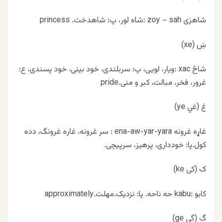
شاهزی zoy – sah :شاه لور، پ: شاهدخت. princess
ښ (xe)
شاڅ xac :ویار، لویی، پ: سربلندی، خود بینی، خود پسندی، ع:
غرور، فخر، مبالت، کبر و منی.pride
غ (غي ye)
غاړه غرونه ena-aw-yar-yara : سر غرونه، غاره غرونگ، دده
کول.پا: خودداری، پرهیز، سرپیچی.
ک (کی ke)
کابو :kabu حه ناحه. پا: نزدیک.مهلت.approximately
گ (گی ge)