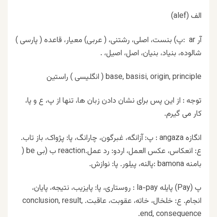
الف (alef)
آر ar :پ) بنست، اصلی، رشتنی، ( عربی) معیار، قاعده ( پارسی )
شالوده، بنیاد، بنیان، اصل، اصیل، .
base, basisi, origin, principle ( انگلیسی ) راستین
توجه : از این پس برای نشان دادن زبان ها، تنها از پ، ع و پا،
کار می گیرم.
انگازه angaza : پ: آزانگه، غبرگون، چارانگ، پا: پژواک، باز تاب.
ع: انعکاس، عکس العمل، اردو: رد عمل.reaction ب (بی be (
بامنه bamona :پالنه، پیلور. پا: نوازش.
پ (Pay) پایله la-pay : روستاری، پا: پایزیب، نتیجه، پایان،
انجام. ع: خلخال، خاته، عقوبت، عاقبت. conclusion, result,
end, consequence.