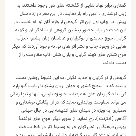
گفتاری برابر نهاد هایی از گذشته های دور وجود داشتند، به
زبان نوشتاری ـ ادبی راه باز نمایند. در این بحر دوازده سال
پیش، در چاپ اول این اثر، گروهی از واژه گان نو راه یافتند. در
این مدت در برابر حضور پیشین گروهی از بنیادگرایان و کهنه
گرایان، موج جدیدی از نوگرایان و عاشقان زبان پشتو، خیزآب
هایی در وجود چاپ و نشر اثر های نو، به وجود آوردند که دیگر
موج شکن های کهنه گرایان و یاران شان، تاب مقاومت را از
دست دادند.
گروهی از نو گرایان و جدید نگران، به این نتیجهٔ روشن دست
یافتند که در سطح کشور و جهان، زبان پشتو با رقابت گلو پاره
کن، با دیگر زبان های همردیف، به ويژه پارسی، تنها و تنها زمانی
می تواند مقاومت وپایداری نماید که در آن یگانگی نوشتاری و
معیاری، به ویژه در میدان های اندیشه یی در جال جهانی
آگاهی ( انترنت )، رخ نماید. از سوی دیگر، موج های توفندهٔ
یورش فرهنگی را نمی توان جز به وسیلهٔ کار در خط ساخت
بازسازی نو واژه گانی، بر گرفته از دانش زبانشناسی، پس زد و