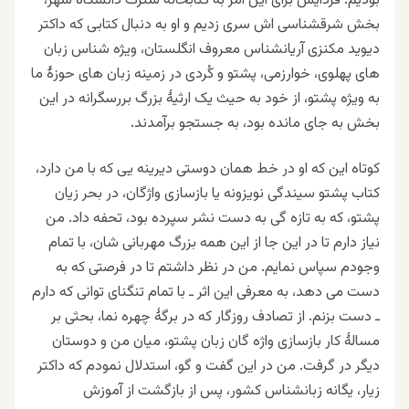
بودیم. فردایش برای این امر به کتابخانهٔ سترگ دانشگاه شهر،
بخش شرقشناسی اش سری زدیم و او به دنبال کتابی که داکتر
ديويد مکنزی آريانشناس معروف انگلستان، ويژه شناس زبان
های پهلوی، خوارزمی، پشتو و کُردی در زمینه زبان های حوزهٔ ما
به ویژه پشتو، از خود به حیث یک ارثیهٔ بزرگ بررسگرانه در این
بخش به جای مانده بود، به جستجو برآمدند.
کوتاه این که او در خط همان دوستی دیرینه یی که با من دارد،
کتاب پشتو سیندگی نویزونه یا بازسازی واژگان، در بحر زیان
پشتو، که به تازه گی به دست نشر سپرده بود، تحفه داد. من
نیاز دارم تا در این جا از این همه بزرگ مهربانی شان، با تمام
وجودم سپاس نمایم. من در نظر داشتم تا در فرصتی که به
دست می دهد، به معرفی این اثر ـ با تمام تنگنای توانی که دارم
ـ دست بزنم. از تصادف روزگار که در برگهٔ چهره نما، بحثی بر
مسالهٔ کار بازسازی واژه گان زبان پشتو، میان من و دوستان
دیگر در گرفت. من در این گفت و گو، استدلال نمودم که داکتر
زیار، یگانه زبانشناس کشور، پس از بازگشت از آموزش