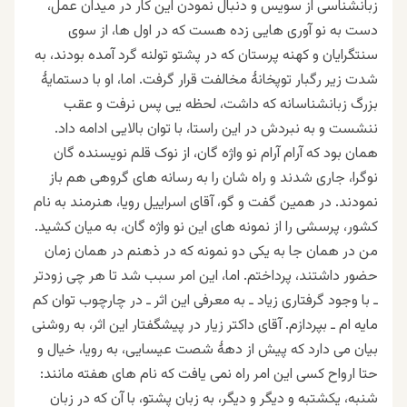
زبانشناسی از سويس و دنبال نمودن این کار در میدان عمل،
دست به نو آوری هایی زده هست که در اول ها، از سوی
سنتگرایان و کهنه پرستان که در پشتو تولنه گرد آمده بودند، به
شدت زیر رگبار توپخانهٔ مخالفت قرار گرفت. اما، او با دستمایهٔ
بزرگ زبانشناسانه که داشت، لحظه یی پس نرفت و عقب
ننشست و به نبردش در این راستا، با توان بالایی ادامه داد.
همان بود که آرام آرام نو واژه گان، از نوک قلم نویسنده گان
نوگرا، جاری شدند و راه شان را به رسانه های گروهی هم باز
نمودند. در همین گفت و گو، آقای اسراییل رویا، هنرمند به نام
کشور، پرسشی را از نمونه های این نو واژه گان، به میان کشید.
من در همان جا به یکی دو نمونه که در ذهنم در همان زمان
حضور داشتند، پرداختم. اما، این امر سبب شد تا هر چی زودتر
ـ با وجود گرفتاری زیاد ـ به معرفی این اثر ـ در چارچوب توان کم
مایه ام ـ بپردازم. آقای داکتر زیار در پیشگفتار این اثر، به روشنی
بیان می دارد که پیش از دههٔ شصت عیسایی، به رویا، خیال و
حتا ارواح کسی این امر راه نمی یافت که نام های هفته مانند:
شنبه، یکشتبه و دیگر و دیگر، به زبان پشتو، با آن که در زبان