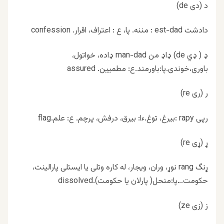
د (دی de)
دادشت est-dad : مننه. پا، ع : اعتراف، اقرار. confession
ډ ( ډي de) ډاډ من man-dad ډاده، خواتول،
باوری،خوندی.پا:باورمند.ع: مطمیین. assured
ر (ری re)
رپی rapy :بیرغ، توغ.ءا: بیرق، درفش، پرچم. ع: علم.flag
ړ (ړی re)
ړنگ rang نوړ، وران، ویجار، له کاره وتلی یا ایستلی پارالینت،
حکومت…پا:منحل( پارلان یا حکومت).dissolved
ز (زی ze)