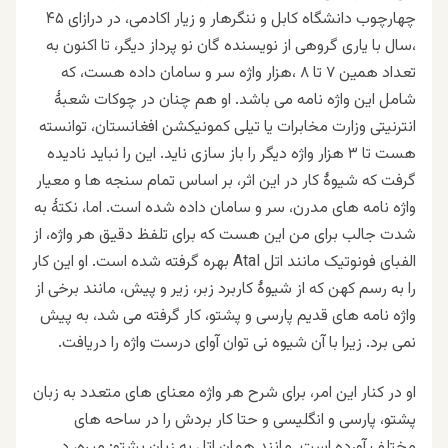
چهارچوب دانشگاه کابل و ننگرهار و زيار اکادمی، در درازای ۴۵
،سال با ياری گروهی از نويسنده گان نو پرداز دیگر، تا اکنون به
تعداد همين ۷ تا ۸ ،هزار واژه سر و سامان داده هست، که
شامل اين واژه نامه می باشد. او هم چنان در چوکات شعبهٔ
انترنیتی وزارت مخابرات یا تيلی کمونيکشن افغانستان، توانسته
هست تا ۳ هزار واژه دیگر را باز سازی ناید. این را نباید نادیده
گرفت که شیوهٔ کار در این اثر، بر اساس تمام سنجه ها و معیار
واژه نامه های مدرن، سر و سامان داده شده است. اما، نکتهٔ به
شدت جالب برای من این هست که برای تلفظ دقیق هر واژه، از
الفبای فونوتیک مانند اتل Atal بهره گرفته شده است. او این کار
را به رسم کهن که از شیوهٔ کاربرد زبر، زیر و پیش، مانند برخی از
واژه نامه های قدیم پارسی و پشتو، کار گرفته می شد، به پیش
نمی برد. زیرا با آن شیوه نی توان آوای درست واژه را دریافت.
او در کنار این امر، برای شرح هر واژه معنای های متعدد به زبان
پشتو، پارسی و انگلیسی و حتا کار بردش را در ساحه های
مختلف آورده است. مانند همان اتل به زبان پشتو: میره، د