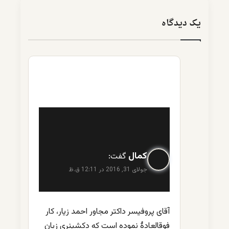
یک دیدگاه
کمال
گفت:
جولای 31, 2016 در 12:11 ق.ظ
آقای پروفیسر داکتر مجاور احمد زیار، کار
فوقالعادۀ نموده است که دکشینری زبان