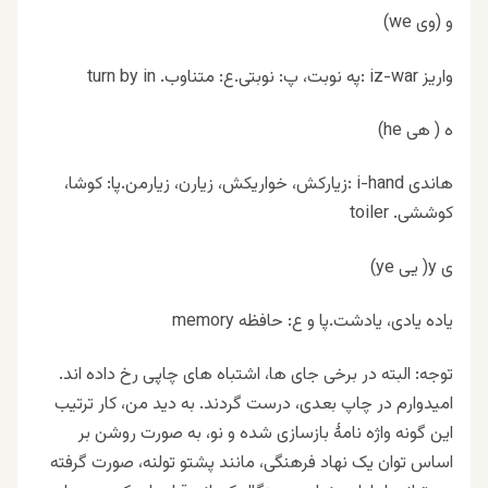
و (وی we)
واریز iz-war :په نوبت، پ: نوبتی.ع: متناوب. turn by in
ه ( هی he)
هاندی i-hand :زیارکش، خواریکش، زیارن، زیارمن.پا: کوشا،
کوششی. toiler
ی y( یی ye)
یاده یادی، یادشت.پا و ع: حافظه memory
توجه: البته در برخی جای ها، اشتباه های چاپی رخ داده اند.
امیدوارم در چاپ بعدی، درست گردند. به دید من، کار ترتیب
این گونه واژه نامهٔ بازسازی شده و نو، به صورت روشن بر
اساس توان یک نهاد فرهنگی، مانند پشتو تولنه، صورت گرفته