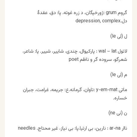
گروم grum :ژورخپگان، د زره غوته. پا: دق، عقدهٔ
دل.depression, complex
ل (لی le)
لاتول wal – lat : پارکیوال، چندی، شاییر، شییر. پا: شاعر،
شعرگو، سروده گر و ناظم poet
م (لی le)
ماتی y-em-mat :تاوان، گرمانه.ع: جریمه، غرامت، جبران
خساره.
ن (نی ne)
ناا‌ر ar-na : نارین، بی ارتیا.پا: بی نیاز، غیر محتاج. needles