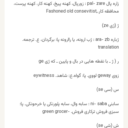
زاره پال pal- zare : زورپال، کهنه پیخ، کهنه کار، کهنه پرست،
محافظه کار.,Fashoned old consevitist
ژ (ژی ze)
ژباره ara- zb : ژب ارونه، یا راارونه پا: برگردان، ع. ترجمه.
translation
ر ( ژ ـ با نقطه هایی در بال و پایین ـ که ژی ge
زوی geway لووی. پا: گواه.ع: شاهد. eywitness
س (سی se)
سابنی ni- saba : سابه وال، سابه پلورنکی یا خرحونکی. پا:
سبزی فروش ترکاری فروش. -green grocer
ش (شی se)