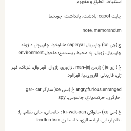
استنباط، انطباع و مفهوم.
چاپت capot :یادشت، یادداشت، چوبخط.
note, memorandum
چ (چی ce) چاپیریال caperyal :شاوخوا، چاپیرچل،د ژوند
چاپیریال، ژویال. پا: محیط زیست.ع: ماحول.environment
ځ ( زی je ) زازمن man-jaj : زازوری، زازوال، قهر وال، غزناک، قهر
ژلی، قاریدلی، قاروری.پا: قهرآلود.
angry,furious,enranged څ (سی ce( سارگر gar- car
:حارگری، حرکبه.پا.ع: جاسوس. spy
خ (خی xe) خانواکی ki-wak-xan : خانخانی، خانی نظام. پا:
نظام اربابی، اربابسالری، خانسالری.landlordism