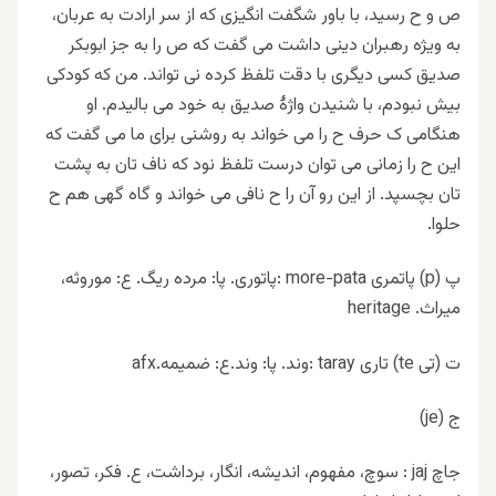
ص و ح رسید، با باور شگفت انگیزی که از سر ارادت به عربان،
به ویژه رهبران دینی داشت می گفت که ص را به جز ابوبکر
صدیق کسی دیگری با دقت تلفظ کرده نی تواند. من که کودکی
بیش نبودم، با شنیدن واژهٔ صدیق به خود می بالیدم. او
هنگامی ک حرف ح را می خواند به روشنی برای ما می گفت که
این ح را زمانی می توان درست تلفظ نود که ناف تان به پشت
تان بچسپد. از این رو آن را ح نافی می خواند و گاه گهی هم ح
حلوا.
پ (p) پاتمری more-pata :پاتوری. پا: مرده ریگ. ع: موروثه،
میراث. heritage
ت (تی te) تاری taray :وند. پا: وند.ع: ضمیمه.afx
ج (je)
جاچ jaj : سوچ، مفهوم، اندیشه، انگار، برداشت، ع. فکر، تصور،