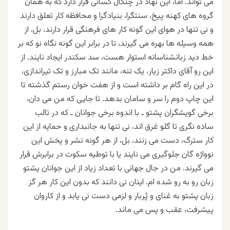
می تواند. اما، این نهاد در چنگال کسانی قرار دارد که به همان
گروه های کهنه پیخ، سنتگرا، بنیادگرا و محافظه کار تعلق دارند
و نی تنها در هوای این گونه کار های فرهنگی قرار دارند، بل، از
همه وسیله ها بهره می گیرند، تا در برابر این گونه نگاه نو که بر
خط دید زبانشناسانه استوار هست، سد سکندر ایجاد نایند. از
این رو آقای داکتر زیار، یک تنه، مانند تک مبارز و تک تیراندازی،
در این راه گام بر داشته است و از هفت خوان رستم گذشته تا
این چاپ دوم را سر و سامان بدهد. تا جایی که من می دان،
برخی گویشگران پشتو ـ با اندوه برخی جوانان ـ که در تالب
ساده نگری تا گلو غرق اند، نی تنها به جانبداری و حمایه از این
کار سترگ، دست می زنند، بل، از هر گونه نشر و پخش این
نوواژه گان جلوگیری می نایند یا با توطیه سکوت در برابرش قرار
می گیرند. من در جال جهانی با تعداد زیاد از این جوانان پشتو
زبان رو به رو شده ام. اینان نی دانند که بدون این کار هر گز
زبان پشتو به غنای و پُربار و لزمی دست نی یابد و از کاروان
پیشرفت، عقب و پس می ماند.