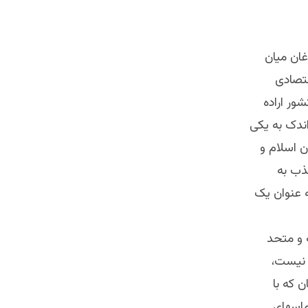
غان میان
قتصادی
ور اراده
اندک به یکی
 اسلام و
ذب به
ه عنوان یک
 و متحد
 نیست،
 که با
ماسهای