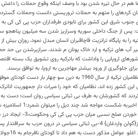
دها هم در حال تیره شدن بود با وصف اینکه وقوع حملات را داعش 
غان کردهای را متهم به حملات تروریستی دانست وحملات گسترده 
طق جنوب شرق این کشور برای نابودی طرفداران حزب پی کی کی به ر
: پس از جنگ داخلی سوریه وسراریز شدن سه میلیون پناهجو س
یر آب های ترکیه و ارد خاک یونان م شدند، سرازیرشدن بی حد ح
 کشورهای اروپایی را واداشت که باترکیه روی تشویق یک بسته اقتص
برای جلوگیری از ورود بیشتر مهاجرین به اروپا، به توافق برسند.
اماچرا کودتا: نظامیان ترکیه از سال 1960 به دین سو چهار بار دست کودتا
ن کشور زده اند، نظامیان که خود را میراث دار جمهوریت اتاترک 
کردند که کشورشان به طرف بی ثباتی سیاسی روان است؛ دست به کو
اما چراکودتای اخیربه شکست مواجه شد چند دیل را میتوا
ترکیه،2-برهم خوردن صلح نسبی میان حزب پی کی کی وحکوم
متحدین دیروز{گولن واردغان} 4-بی ثباتی سیاسی در درون حزب به سراقتدار 
استعفای داود اغلو. عوامل مذکور 