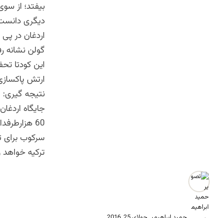
بیفتد؛ از سوی
دیگری دانست
اردغان در پی ب
گولن نشانه ر
این کودتا تحف
ارتش پاکسازی
نتیجه گیری:
جایگاه اردغان
60 هزارطرفد
سرکوب برای ت
ترکیه خواهد ز
حمید ابراهیمی
جولای 25, 2016