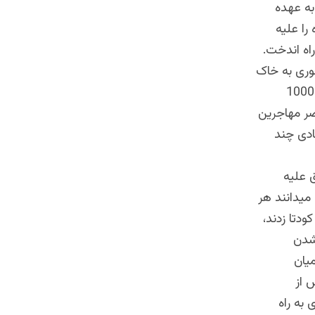
به عهده
را علیه
اه اندخت.
وری به خاک
این کشور، ترکیه را به پایگاه ترانزیت قاچاقبران انسان مبدل نمود، روزان بیش از 1000
صر مهاجرین
ادی چند
ی موفق علیه
میدانند هر
دتا زدند،
ن شمرد:1 اسلامیزه شدن
ت،3- ایجاد درز میان
پس از
دست به هم داد تا کودتای نافرجام به 16جولای به راه