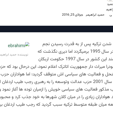
حمید ابراهیمی
جولای 25, 2016
ه شدن ترکیه پس از به قدرت رسیدن نجم
الدین اربکان در سال 1995 برمیگردد اما دیری نگذشت که
نویسنده: حمید ابراهیم
ارتش قدرت مند این کشور در سال 1997 حکومت اربکان
درا میراث دار جمهوریت اتاترک اعلام نمود، این درحال بود که حز
منحل و فعالیت های سیاسی اش متوقف گردید؛ اما هواداران حزب رف
باتغییر نام در سال 2001 حزب عدالت وتوسعه را به رهبری رجب طیب اردغ
 مذکور فعالیت های سیاسی خویش را ازمیان توده ها آغاز نمود و
 هواداران زیادی را در میان کلان شهرها به خود جذب کرد و محب
ه میان طبقه متوسط ترکیه سبب گردید که رجب طیب اردغان برند