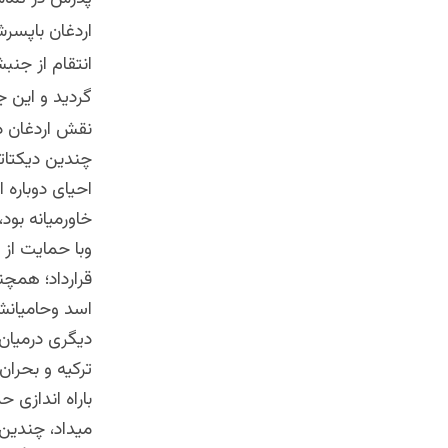
اردغان باپسرش
انتقام از جن
گردید و این 
نقش اردغان در
چندین دیکتاتو
احیای دوباره 
خاورمیانه بو
وبا حمایت از
قرارداد؛ همچن
اسد وحامیانش
دیگری درمیان
ترکیه و بحرا
باراه اندازی 
میداد، چندین 