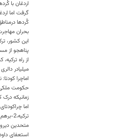
اردغان با کُر
گرفت اما ارد
کُردها درمنا
بحران مهاجرت
پناهجو از مس
از راه ترکیه،
میلیادر دالری 
حکومت ملکی ای
زمانیکه درک 