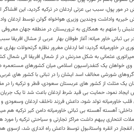
 در مور پول، سبب بی عزتی اردغان در ترکیه گردید، این افشاگر ار
بش خیریه واداشت وچندین وزیری هواخواه گولن توسط اردغان وادار
جنبش را متهم به همکاری به تروریستان در منطقه جهان معروفی ن
 بی ثباتی خاور میانه: آغاز طوفان بهار عربی از مشال افریقا سب
ری در خاورمیانه گردید؛ اما اردغان مغرور نظاره گرتحولات بهاری ع
امپراتوری عثمانی به شکل مدرنش در از شمال افریقا الی شمال ک
د، وی خواهان یک کنفدراسیون اسلامی میان کشورهای مستعمره د
 گروهای شورشی مخالف اسد ایشان را در تبانی با کشور های غربی
ان یک مثلث از کشور های عربستان سعودی، قطر و ترکیه را در مقا
 ایجاد نمود، حمایت بی قید شرط اردغان باعث شد تا یک جریان 
 قلب خاورمیانه تولد شود، داعش فرزند ناخلف اردغان وسعودی و 
ن داخلی: آهسته آهسته بی ثباتی خاورمیانه دامن کیر ترکیه هم م
حملات انتحاری پیهم داشت مراکز تجارتی و سیاحتی ترکیه را مورد 
انفجار در انقره واستانبول توسط داعش راه اندازی شد، ازسوی هم