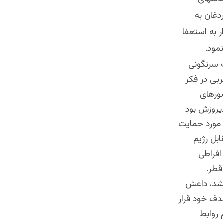
دغان به
 به استعفا
مود.
ب سرنگونی
ربی در فکر
شورهای
یروزش بود
 مورد حمایت
بل رژیم
افراطی
قطر.
یشد، داعش
هدف خود قرار
 روابط