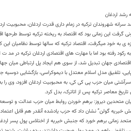
 رشد اردغان
مد سرانه شهروندان ترکیه در زمام داری قدرت اردغان، محبوبیت ارد
نی گرفت این زمانی بود که اقتصاد به ریخته ترکیه توسط طرحها ا
زه ی به خود میگرفت، اقتصاد ترکیه که سالها توسط نظامیان این کش
 رکود رفته بود اما با مهارت های اقتصادی اردغان ترکیه در مد ت 
قتصادی جهان تبدیل شد، از سوی هم ایجاد پل ارتباطی میان جهان
ایی، تلفیق مدل اسلام معتدل با دیموکراسی، بازگشایی دوسیه ج
، سرآشتی میان حزب پی کی کی، به محبوبیت اردغان افزود، وی را ب
 تاریخ معاصر ترکیه پس از اتاترک، بدل کرد.
میان متحدین دیروز: برهم خوردن روابط میان حزب عدالت و توسعه
 خیریه گولن” نشان داد که حزب یادشده آنقدر هم قابل اعتماد
متحد زمانی برهم خورد که جنبش خیریه از اختلاس پول پسر اردغان
 تلفونی باهم در مورد پول صحبت داشتند، پرده براشت. شنود ت