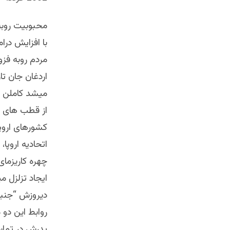
محبوبیت روبه
با افزایش درا
مردم روبه فزو
اردغان جان تا
میشد کاملن به
از قطب های ا
کشورهای اروپ
اتحادیه اروپا
چهره کاریزمای
ایجاد تزلزل 
دیروزش “جنبش
روابط این دو 
پدرش در تماس