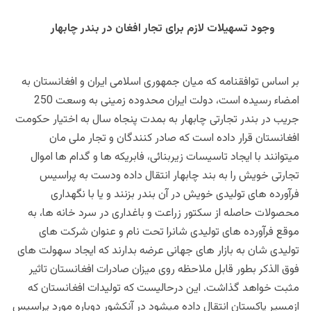
وجود تسهیلات لازم برای تجار افغان در بندر چابهار
بر اساس توافقنامه که میان جمهوری اسلامی ایران و افغانستان به
امضاء رسیده است، دولت ایران محدوده زمینی به وسعت 250
جریب در بندر تجارتی چابهار به بمدت پنجاه سال به اختیار حکومت
افغانستان قرار داده است که صادر کنندگان و تجار ملی مان
میتوانند با ایجاد تاسیسات زیربنائی، فابریکه ها و گدام ها اموال
تجارتی خویش را به بند چابهار انتقال داده ودست به پراسیس
فرآورده های تولیدی خویش در آن بندر بزنند و یا با نگهداری
محصولات حاصله از سکتور زراعت و باغداری در سرد خانه ها، به
موقع فرآورده های تولیدی شانرا تحت نام و عنوان شرکت های
تولیدی شان به بازار های جهانی عرضه بدارند که ایجاد سهولت های
فوق الذکر بطور قابل ملاحظه روی میزان صادرات افغانستان تاثیر
مثبت خواهد گذاشت. این درحالیست که تولیدات افغانستان که
ازمسیر پاکستان انتقال داده میشود در آنکشور دوباره مورد پراسیس