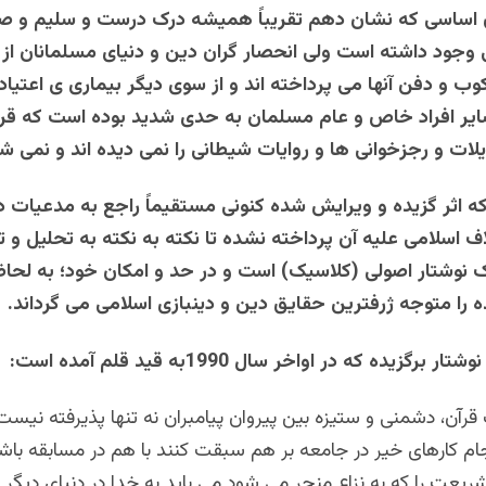
ن اساسی که نشان دهم تقریباً همیشه درک درست و سلیم و صا
 وجود داشته است ولی انحصار گران دین و دنیای مسلمانان از 
ب و دفن آنها می پرداخته اند و از سوی دیگر بیماری ی اعتیاد
یر افراد خاص و عام مسلمان به حدی شدید بوده است که قری
لات و رجزخوانی ها و روایات شیطانی را نمی دیده اند و نمی شن
 که اثر گزیده و ویرایش شده کنونی مستقیماً راجع به مدعیات 
ف اسلامی علیه آن پرداخته نشده تا نکته به نکته به تحلیل و تج
ک نوشتار اصولی (کلاسیک) است و در حد و امکان خود؛ به لحا
ه را متوجه ژرفترین حقایق دین و دینبازی اسلامی می گرداند.
برگزیده که در اواخر سال 1990به قید قلم آمده است:
قرآن، دشمنی و ستیزه بین پیروان پیامبران نه تنها پذیرفته نیست
انجام کارهای خیر در جامعه بر هم سبقت کنند با هم در مسابقه باش
شریعت را که به نزاع منجر می شود می باید به خدا در دنیای دیگر و