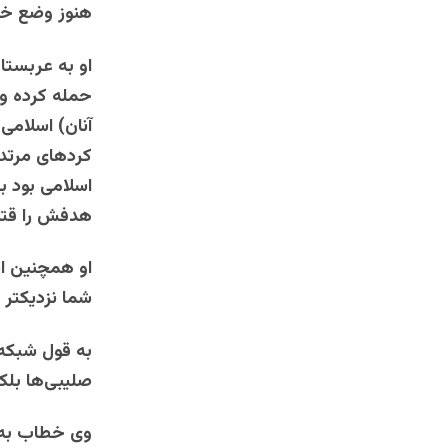
هنوز وضع خوب
او به عربستا
حمله کرده و گ
آنان) اسلامی
کردهای مرتد 
اسلامی بود بر
هدفش را قتل 
او همچنین اسر
شما نزدیکتر 
به قول شبکه 
صلیبی‌ها بلک
وی خطاب به د