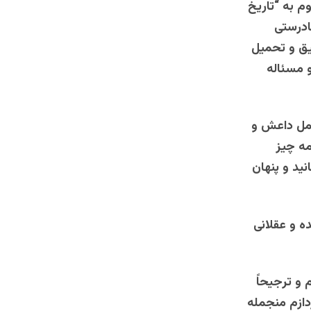
م به “تاریخ
ادرستی
یق و تحمیل
 مسئاله
عمل داعش و
مه چیز
ید و پنهان
ه و عقلانی
 و ترجیحاً
دازم منجمله