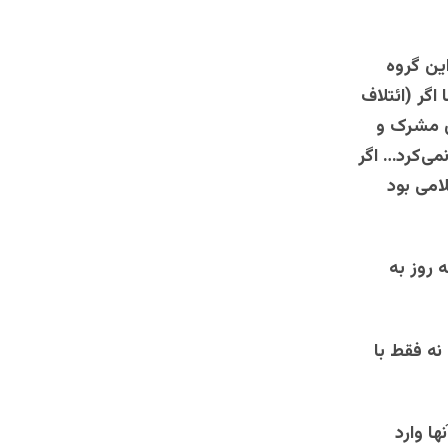
ین گروه
اگر (ائتلاف
فض مشرک و
می‌کرد… اگر
لامی بود
 روز به
نه فقط با
ا وارد