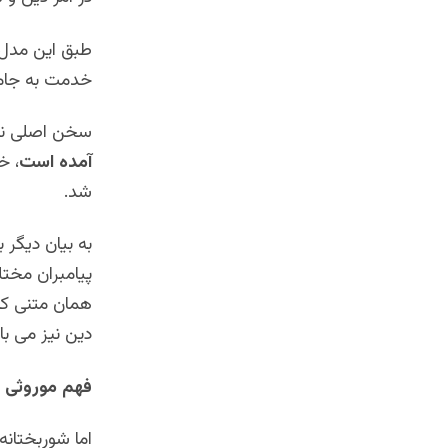
طبق این مدل و
خدمت به جامعه
سخن اصلی نوش
آمده است
، خ
شد.
به بیان دیگر 
پیامبران مخت
همان متنی که
دین نیز می 
فهم موروثی خ
اما شوربختانه