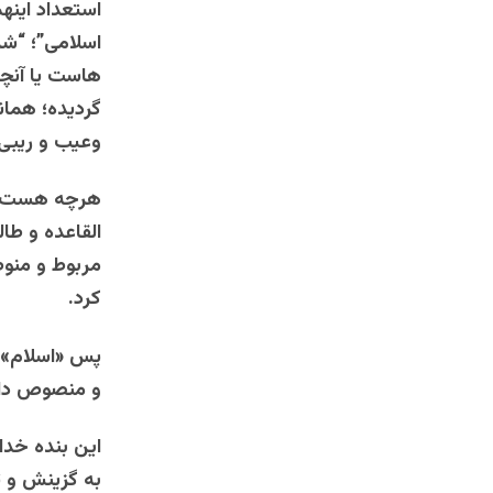
استعداد اینه
اسلامی”؛ “شر
هاست یا آنچه
گردیده؛ هما
وعیب و ریبی 
هرچه هست زم
القاعده و طا
مربوط و منوط
کرد.
پس «اسلام» ن
و منصوص دارد
این بنده خداو
به گزینش و ت