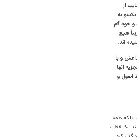
یب از
یکسو به
 و خود گم
باً هیچ
یده اند.
داعش و یا
زیه آنها
ظ اصول و
، بلکه همه
ند. اختلافات
اگذار کرد.