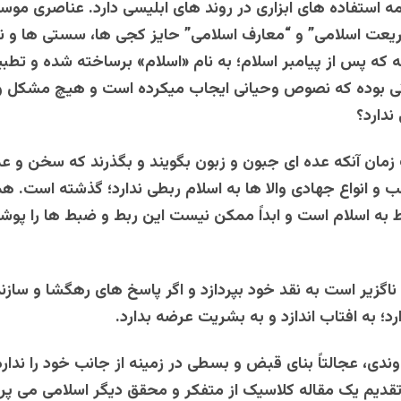
مه استفاده های ابزاری در روند های ابلیسی دارد. عناصری موسو
یعت اسلامی” و “معارف اسلامی” حایز کجی ها، سستی ها و ن
 که پس از پیامبر اسلام؛ به نام «اسلام» برساخته شده و تطب
نی بوده که نصوص وحیانی ایجاب میکرده است و هیچ مشکل و
ندارد؟
ان آنکه عده ای جبون و زبون بگویند و بگذرند که سخن و 
لب و انواع جهادی والا ها به اسلام ربطی ندارد؛ گذشته است. ه
 به اسلام است و ابداً ممکن نیست این ربط و ضبط ها را پوشان
اگزیر است به نقد خود بپردازد و اگر پاسخ های رهگشا و سازند
؛ به افتاب اندازد و به بشریت عرضه بدارد.
ندی، عجالتاً بنای قبض و بسطی در زمینه از جانب خود را ندارم
قدیم یک مقاله کلاسیک از متفکر و محقق دیگر اسلامی می پر