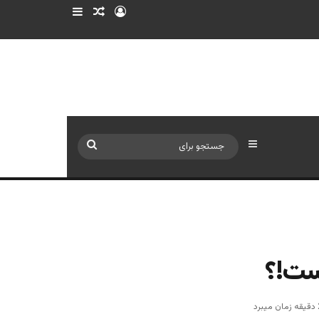
ورود
سایدبار
نوشته تصادفی
سایدبار
جستجو
برای
است!؟