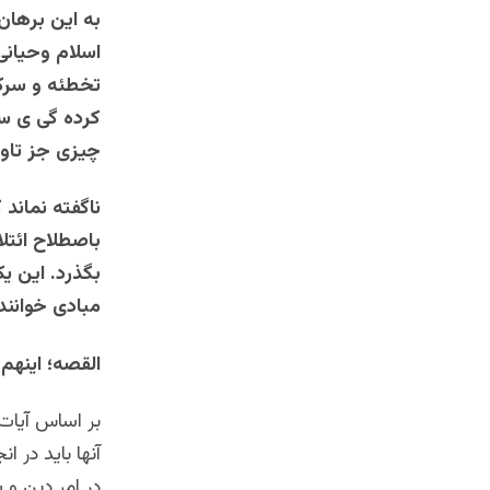
به این برها
اسلام وحیانی
تخطئه و سرکو
کرده گی ی سا
چیزی جز تاوی
ناگفته نماند
باصطلاح ائتلا
بگذرد. این ی
مبادی خوانند
القصه؛ اینهم نوشتار 
بر اساس آیات 
آنها باید در 
در امر دین و 