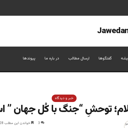
یشه
گفتگوها
ارسال مطالب
در باره ما
پیوندها
خبر و دیدگاه
لام؛ توحشِ “جنگ با کُل جهان ” 
3
خواندن این مطلب 28 دقیقه زمان میبرد