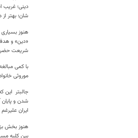
دینی؛ غریب ا
شان؛ بهتر از 
هنوز بسیاری 
«دین» و هدف 
شریعت حضرت 
با کمی مبالغ
موروثی خانوا
جالبتر این که
شدن و پایان آ
ایران علیرغم
هنوز بخش بزر
بین کلیه مسلم