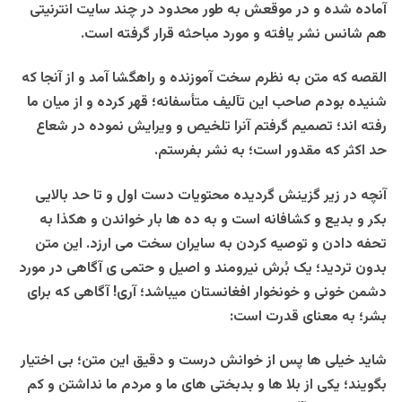
آماده شده و در موقعش به طور محدود در چند سایت انترنیتی
هم شانس نشر یافته و مورد مباحثه قرار گرفته است.
القصه که متن به نظرم سخت آموزنده و راهگشا آمد و از آنجا که
شنیده بودم صاحب این تآلیف متأسفانه؛ قهر کرده و از میان ما
رفته اند؛ تصمیم گرفتم آنرا تلخیص و ویرایش نموده در شعاع
حد اکثر که مقدور است؛ به نشر بفرستم.
آنچه در زیر گزینش گردیده محتویات دست اول و تا حد بالایی
بکر و بدیع و کشافانه است و به ده ها بار خواندن و هکذا به
تحفه دادن و توصیه کردن به سایران سخت می ارزد. این متن
بدون تردید؛ یک بُرش نیرومند و اصیل و حتمی ی آگاهی در مورد
دشمن خونی و خونخوار افغانستان میباشد؛ آری! آگاهی که برای
بشر؛ به معنای قدرت است:
شاید خیلی ها پس از خوانش درست و دقیق این متن؛ بی اختیار
بگویند؛ یکی از بلا ها و بدبختی های ما و مردم ما نداشتن و کم