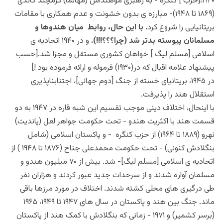
۱۹۲۰،[حزب ] کنگره -‏ به رهبری موهنداس (مهاتما) کرمچند گاندی
(۱۸۶۹ تا ۱۹۴۸)-‏ مبارزه ی بدون خشونت و عدم همکاری با مقامات
بریتانیایی را شروع کرد
. با این حال، روابط میان هندوها و
مسلمانان پیوسته بدتر شد (چرا؟؟؟!!!)
، و در ۱۹۴۰ اتحادیه ی
اسلامی [مسلم لیگ ] خواهان کشوری مستقل و مجزا شد.[حسب
پیشنهاد علامه اقبال که در(۱۹۳۰) فرموله و ارائه فرموده بود !]
در ۱۹۴۵، بریتانیای خسته از جنگ [دوم جهانی]، اجتناب‏ناپذیری
استقلال هند را پذیرفت.
با این‏حال، اختلاف دینی موجب تقسیم این شبه ‏قاره در ۱۹۴۷ به دو
قسمت هند با اکثریت هندو -‏ تحت حکومت جواهر لعل (پاندیت)
نهرو (۱۸۸۹ تا ۱۹۶۴) از حزب کنگره -‏ و پاکستان اسلامی (شامل
بنگلادش کنونی) -‏ تحت حکومت محمدعلی جناح (۱۸۷۶ تا ۱۹۴۸ ) از
اتحادیه ی اسلامی [مسلم لیگ]-‏ شد. بیش از ۷۰ میلیون هندو و
مسلمان آواره شدند و از سرحدات جدید عبور کردند و هزاران نفر
طی درگیری های محلی کشته شدند. اختلاف در مورد مرزها باقی
ماند. جنگ بین هند و پاکستان در سال های ۱۹۴۷ تا ۱۹۴۹، ۱۹۶۵
(برسر کشمیر) و ۱۹۷۱ -‏ زمانی که بنگلادش با کمک هند از پاکستان