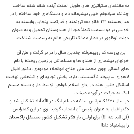
به مقتضای ستراتیژی های طویل المدت آینده شقه شقه ساخت؛
چنانکه سرانجام خیلی بیشرمانه دم و دستگاه ی خود ساخته را در
مدارهستهء ۲۳ خانوادهء ثروتمند و قدرتمند پنجابی وابسته به
خویش بر دو قسمت کاملاً مجزا از هندوستان تحمیل و به عنوان
دولت نوظهور در قطار ممالک تاریخی عالم به رسمیت شناخت.
این پروسه که رویهمرفته چندین سال را در بر گرفت و طئ آن
خونهای بیشماری از هندو ها و مسلمانان بر زمین ریخت؛ با نام
های کسانی چون محمد علی جناح، ابوالعلاء مودودی، دکتور اقبال
لاهوری … پیوند ناگسستنی دارد. بخش تجزیه ای و انشعابی نهضت
اسقلال طلبی هند در ردای اسلام خواهی توسط دار و دسته مسلم
لیگ به حرکت در آورده میشد.
در سال ۱۹۳۰ کنفرانس سالانه مسلم لیگ در الله آباد تشکیل شد و
دکتر اقبال به عنوان رئیس آن انتخاب گردید. وی در این کنفرانس
(فی البداهه !!!) برای اولین بار
فکر تشکیل کشور مستقل پاکستان
را پیشنهاد داد!!