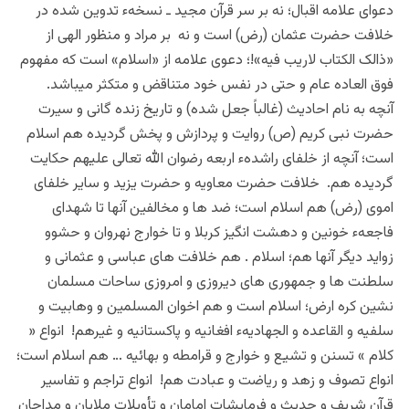
دعوای علامه اقبال؛ نه بر سر قرآن مجید ـ نسخهء تدوین شده در
خلافت حضرت عثمان (رض) است و نه بر مراد و منظور الهی از
«ذالک الکتاب لاریب فیه»!؛ دعوی علامه از «اسلام» است که مفهوم
فوق العاده عام و حتی در نفس خود متناقض و متکثر میباشد.
آنچه به نام احادیث (غالباً جعل شده) و تاریخ زنده گانی و سیرت
حضرت نبی کریم (ص) روایت و پردازش و پخش گردیده هم اسلام
است؛ آنچه از خلفای راشدهء اربعه رضوان الله تعالی علیهم حکایت
گردیده هم. خلافت حضرت معاویه و حضرت یزید و سایر خلفای
اموی (رض) هم اسلام است؛ ضد ها و مخالفین آنها تا شهدای
فاجعهء خونین و دهشت انگیز کربلا و تا خوارج نهروان و حشوو
زواید دیگر آنها هم؛ اسلام . هم خلافت های عباسی و عثمانی و
سلطنت ها و جمهوری های دیروزی و امروزی ساحات مسلمان
نشین کره ارض؛ اسلام است و هم اخوان المسلمین و وهابیت و
سلفیه و القاعده و الجهادیهء افغانیه و پاکستانیه و غیرهم! انواع «
کلام » تسنن و تشیع و خوارج و قرامطه و بهائیه … هم اسلام است؛
انواع تصوف و زهد و ریاضت و عبادت هم! انواع تراجم و تفاسیر
قرآن شریف و حدیث و فرمایشات امامان و تأویلات ملایان و مداحان