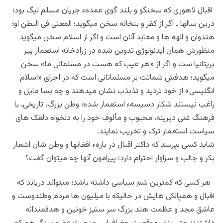
اقبال لاهوری که سخنگو و بلند گوی عمدهء جریان مسلم لیگ بود؛
درین سالها ـ اگر از کفر و بتخانه سخن میگوید؛ المعنی فی البطن او؛
هندوان و الهه ها و معابد آنان است و اگر از اسلام سخن میگوید
منظورش همان ایدئولوژی تدوین شده در زرادخانه استعمار پیر
بریتانیا ست و اگر از «هر عیب که هست در مسلمانی ما» سخن
میگوید؛ هدفش شماتت بر مسلمانانی است که در اجرای «اسلام
انگلیسی» از خود تردید و تذبذب نشان میدهند و چه بسا مایل و
راغب نیستند شکار دسیسهء استعمار شده؛ وطن بزرگ، تاریخی، با
فرهنگ غنی دیرینه، محبوب و مألوف خود را به دلخواه دلقک های
سیاست استعمار ترک و تخریب نمایند.
شاید کسی بپرسد که داکتر اقبال در بارهء افغانها و وطن شان اشعار
بکر و جالب و سزاوار احترام دارد؛ پیرامون آنها چه میتوان گفت؟
هر کسی که کمترین شم سیاسی داشته باشد؛ میتواند دریابد که
اقبال و همپالکی هایش در حالیکه با میلیون ها مردم وطندوست و
عاشق مجد و عظمت هند بزرگ سر ستیز خونین و هدفمندانه