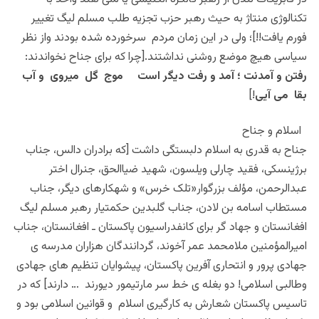
تکنالوژی منتاژ به حیث رهبر حزب تجزیه طلب مسلم لیگ تغییر
فورم یافت!!]؛ ولی در این زمان مردم سرخورده شده بودند واز نظر
سیاسی هیچ موضع روشنی نداشتند.[چرا که برای جناح نخواندند:
رفتن و آمدنت ؛ آمد و رفت دیگر است موج گل میروی و آب
بقا می آیی
!]
اسلام و جناح
جناح به قدری به اسلام دلبستگی داشت [که برادران دالس، جناب
برژینسکی، فقید چارلی ویلسون، شهید ضیاالحق، جنرال اختر
عبدالرحمن، مؤلف بزرگوار«تلک خرس» و شهکارهای دیگر، جناب
مستطاب اسامه بن لادن، جناب گلبدین حکمتیار رهبر مسلم لیگ
افغانستان و جهاد گر برای کانفدراسیون پاکستان ـ افغانستان، جناب
امیرالمؤمنین ملامحمد عمر آخوند، گردانندگان هزاران مدرسه ی
جهادی پرور و انتحاری آفرین پاکستان، پیشوایان تنظیم های جهادی
وطالبی اسلامی! دو بغله ی خط سر مارتیمور دیورند … دارند] که در
تاسیس پاکستان شعارش به کارگیری اسلام و قوانین اسلامی بود و