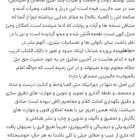
بشر؛ توسط دولت و خلافت و هیأت چند نفری صالحان و امینانش؛
صد در صد «لاریب فیه» است؛ این دربار و خلافت وهیأت آمنه و
صالحه اش را (العیاذ بالله!) به مقام خدایی برداشته ایم! از آنجا که
متباقی نسخه ها و آیات و روایات که ادعا میشده است؛ کماکان وحئ
منزل الهی است؛ طعمهءآتش شده و محو گردیده است؛ و نیز با در
نظر داشت سایر ناتوانی ها و نفسانیات بشری ـ آنهم بشر در
«
جاهلیت
» پرورده شده!ـ؛ اینکه حدود و ثغور « ذالک الکتاب لاریب
فیه » کدام هاست؛ در آخرین تحلیل جز به خود حضرت حق جل
جلاله معلوم بوده نمیتواند و در این زمینه است که «والله اعلم
بالصواب» عالیترین مصداق را دارد!
این اصل نه تنها در دورانیکه حتی الفبا وخط و کتابتِ درست و مداد
و مصحف و نقطه گذاری و تجوید و تنوین و مهارت های دقیق سازی
و دقیق نگهداری امانت کلام و مفاهیم کافی نبوده است؛ صادق
میباشد؛ بلکه همین امروز نیز با همه اعتلای فنون و مهارت های
نگارش و تحقیق و تألیف و تدوین و چاپ و نشر طباعتی و
الکترونیکی و دیجیتالی و کامپیوتری؛ تقریباً هیچ اثری را نمیتوان یافت
که عاری از عیب و خطای جزئی یا کلی باشد! به هر حال؛ خوشبختانه