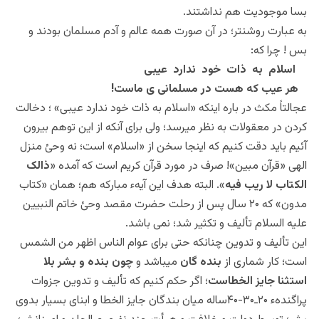
بسا موجودیت هم نداشتند.
به عبارت روشنتر؛ در آن صورت همه عالم و آدم مسلمان بودند و
بس ! چرا که:
اسلام به ذات خود ندارد عیبی
هر عیب که هست در مسلمانی ی ماست!
عجالتاً مکث در باره اینکه «اسلام به ذات خود ندارد عیبی» ؛ دخالت
کردن در معقولات به نظر میرسد؛ ولی برای آنکه از این توهم بیرون
آئیم باید دقت کنیم که اینجا سخن از «اسلام» است؛ نه وحئ منزل
الهی «قرآن مبین»! صرف در مورد قرآن کریم است که آمده «
ذالک
الکتاب لا ریب فیه
». البته هدف این آیهء مبارکه هم؛ همان «کتاب
مدون» که ۲۰ سال پس از رحلت حضرت مقصد وحئ خاتم النبیین
علیه السلام تألیف و تکثیر شد؛ نمی باشد.
این تألیف و تدوین چنانکه حتی برای عوام الناس اظهر من الشمس
است؛ کار شماری از
بنده گان
میباشد و
چون بنده و بشر بلا
استثنا جایز الخطاست
؛ اگر حکم کنیم که تألیف و تدوین جزوات
پراگندهء ۲۰ـ۳۰-۴۰ساله میان بندگان جایز الخطا و ابنای بسیار بدوی