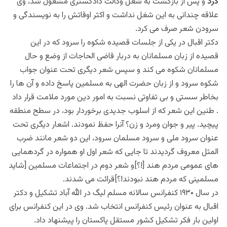
کرد
و پس از بازگشت به شغل وکالت دادگستری مشغول شد، وی
علاقه چندانی به این شغل نداشت و اکثر اوقاتش را به نویسندگی و
سرودن شعر صرف می کرد.
دکتر اقبال در یکی از جلسات قصیده شکوه را سرود که در این
قصیده از زبان مسلمانان به دربار قاضی الحاجات از وضع و حال
مسلمانان شکوه می کند و سپس شعر دیگری تحت عنوان جواب
شکوه سرود و از زبان حضرت الهی به مسلمین پاسخ داده و آن ها را
بخاطر سستی و بی تفاوتی نسبت به امور دین مورد ملامت قرار داد
. طنین این شعر که از اسلوب جدیدی برخوردار بود، در سطح منطقه
پیچید. پیر و جوان ومرد و زن؟ آنرا حفظ نمودند. اشعار دیگری تحت
عنوان سرود ملی و سرود مسلمان سرود، این دو شعر مانند ضرب
المثل معروف گردیدند تا جایی که شعر اول او همواره در گردهمایی
های عمومی مردم هند [!؟]و شعر دوم در اجتماعات مسلمین [شاید
مسلمینی که مردم هند نبودند!؟]قرائت می شدند.
در سال ۱۹۳۰ کنفرانس سالانه مسلم لیگ در الله آباد تشکیل و دکتر
اقبال به عنوان رئیس کنفرانس انتخاب شد. وی در این کنفرانس برای
اولین بار فکر تشکیل کشور مستقل پاکستان را پیشنهاد داد.