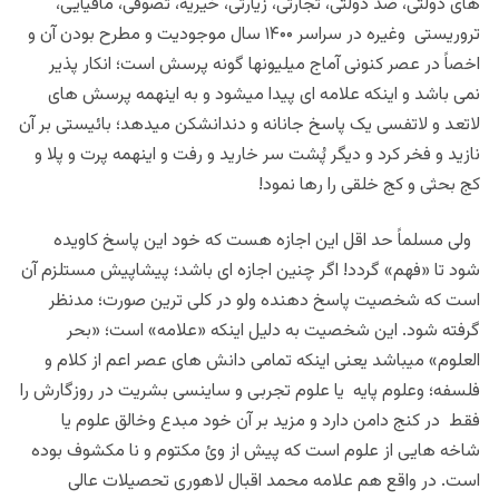
های دولتی، ضد دولتی، تجارتی، زیارتی، خیریه، تصوفی، مافیایی،
تروریستی وغیره در سراسر ۱۴۰۰ سال موجودیت و مطرح بودن آن و
اخصاً در عصر کنونی آماج میلیونها گونه پرسش است؛ انکار پذیر
نمی باشد و اینکه علامه ای پیدا میشود و به اینهمه پرسش های
لاتعد و لاتفسی یک پاسخ جانانه و دندانشکن میدهد؛ بائیستی بر آن
نازید و فخر کرد و دیگر پُشت سر خارید و رفت و اینهمه پرت و پلا و
کج بحثی و کج خلقی را رها نمود!
ولی مسلماً حد اقل این اجازه هست که خود این پاسخ کاویده
شود تا «فهم» گردد! اگر چنین اجازه ای باشد؛ پیشاپیش مستلزم آن
است که شخصیت پاسخ دهنده ولو در کلی ترین صورت؛ مدنظر
گرفته شود. این شخصیت به دلیل اینکه «علامه» است؛ «بحر
العلوم» میباشد یعنی اینکه تمامی دانش های عصر اعم از کلام و
فلسفه؛ وعلوم پایه یا علوم تجربی و ساینسی بشریت در روزگارش را
فقط در کنج دامن دارد و مزید بر آن خود مبدع وخالق علوم یا
شاخه هایی از علوم است که پیش از وئ مکتوم و نا مکشوف بوده
است. در واقع هم علامه محمد اقبال لاهوری تحصیلات عالی