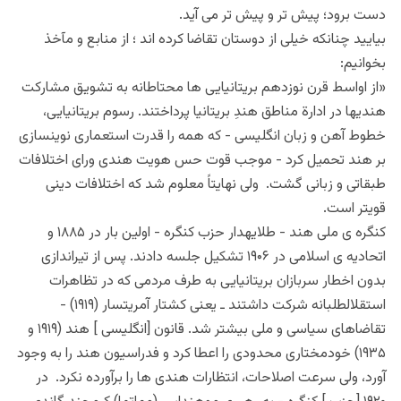
دست برود؛ پیش تر و پیش تر می آید.
بیایید چنانکه خیلی از دوستان تقاضا کرده اند ؛ از منابع و مآخذ
بخوانیم:
«از اواسط قرن نوزدهم بریتانیایی ها محتاطانه به تشویق مشارکت
هندیها در ادارة مناطق هندِ بریتانیا پرداختند. رسوم بریتانیایی،
خطوط آهن و زبان انگلیسی -‏ که همه را قدرت استعماری نوین‏سازی
بر هند تحمیل کرد -‏ موجب قوت حس هویت هندی ورای اختلافات
طبقاتی و زبانی گشت. ولی نهایتاً معلوم شد که اختلافات دینی
قویتر است.
کنگره ی ملی هند -‏ طلایه‏دار حزب کنگره -‏ اولین بار در ۱۸۸۵ و
اتحادیه ی اسلامی در ۱۹۰۶ تشکیل جلسه دادند. پس از تیراندازی
بدون اخطار سربازان بریتانیایی به طرف مردمی که در تظاهرات
استقلال‏طلبانه شرکت داشتند ـ یعنی کشتار آمریتسار (۱۹۱۹) -‏
تقاضاهای سیاسی و ملی بیشتر شد. قانون [انگلیسی ] هند (۱۹۱۹ و
۱۹۳۵) خودمختاری محدودی را اعطا کرد و فدراسیون هند را به ‏وجود
آورد، ولی سرعت اصلاحات، انتظارات هندی ها را برآورده نکرد. در