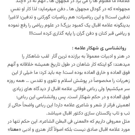
علامهء ما معلوم ها را می برد در مجهول ها ـ آنهم نه در «چند
مجهوله» که در گودال مجهول ها ـ دفن میفرماید؛ لذا کار او نفسِ
تدفین است!! و این ریاضیات؛ هم ریاضیات گورکنی و تدفین؛ لاغیر!
بدینگونه علامه اقبال یک کمبود بزرگ! در علوم ریاضی را رفع نموده
و ریاضی قبر کنان و دفن گران را پایه گذاری کرده است!!!
روانشناسی ی شهکار علامه :
در هنر و ادبیات معمولاً به برازنده ترین آثار لقب شاهکار را
میدهند؛ گو اینکه کار شاهان در طول تاریخ همیشه خلاقانه و آنهم
فوق العاده و خارق العاده بوده است! چه باید کرد؛ ما خیلی از این
زهریات را مخصوصاً در پوشش اسلام و تقوی و تقدس … همه روزه
سر میکشیم! ولی رباعی فوقانی علامه اقبال از دیدگاه های زیادی
فوق العاده و در حکم شهکار است. پس روانشناسی این رباعی؛
اهمیتی فراتر از شعر و شاعری علامه دارد! این رباعی واضحاً حاکی از
تب و تاب پاکستان سازی دکتور اقبال میباشد.
مثل معروفی داریم که «المعنی فی البطن الشاعر». این حکم تنها در
مورد علامه اقبال صادق نیست بلکه اصولاً آثار هنری و ادبی «
معنا
»