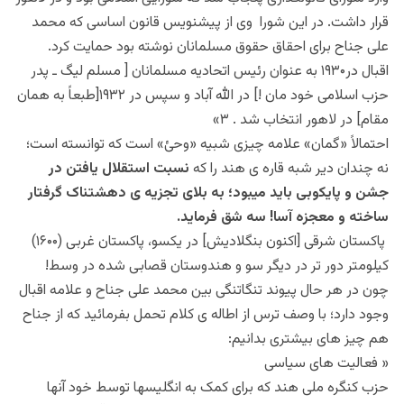
قرار داشت. در این شورا وی از پیشنویس قانون اساسی که محمد
علی جناح برای احقاق حقوق مسلمانان نوشته بود حمایت کرد.
اقبال در۱۹۳۰ به عنوان رئیس اتحادیه مسلمانان [ مسلم لیگ ـ پدر
حزب اسلامی خود مان !] در الله آباد و سپس در ۱۹۳۲[طبعاً به همان
مقام] در لاهور انتخاب شد . ۳»
احتمالاً «گمان» علامه چیزی شبیه «وحئ» است که توانسته است؛
نه چندان دیر شبه قاره ی هند را که
نسبت استقلال یافتن در
جشن و پایکوبی باید میبود؛ به بلای تجزیه ی دهشتناک گرفتار
ساخته و معجزه آسا! سه شق فرماید.
پاکستان شرقی [اکنون بنگلادیش] در یکسو، پاکستان غربی (۱۶۰۰)
کیلومتر دور تر در دیگر سو و هندوستان قصابی شده در وسط!
چون در هر حال پیوند تنگاتنگی بین محمد علی جناح و علامه اقبال
وجود دارد؛ با وصف ترس از اطاله ی کلام تحمل بفرمائید که از جناح
هم چیز های بیشتری بدانیم:
« فعالیت های سیاسی
حزب کنگره ملی هند که برای کمک به انگلیسها توسط خود آنها