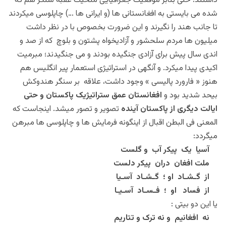
داشتند؛ حتی بنابر موقعیت جغرافیایی منحیث عقبه سنگر هم که
شده می بایستی به افغانستانی ها (و ایرانی ها …) چاپلوسی میکردند
تا جانب هند را نگیرند و این ضرورت بخصوص با در نظر داشت
میلیون ها مردم سلحشور و آزادیخواه پشتون و بلوچ که از صد و
اندی سال پیش برای آزادی جنگیده بودند و می جنگیدند؛ مبرمیت
اکیدی پیدا میکرد. و آنگهی در استراتیژی استعمار پیر انگلیس هم
هنوز « فارورد پالیسی » وجود داشت، علاقه بر سنگر هندوکش
بیحد شدید بود و
افغانستان عمق ستراتیژیک پاکستان و حتی
ایالت دیگری از پاکستان آینده
تصویر و تصور میشد. اینجاست که
المعنی فی البطن اقبال از اینگونه فرمایش ها و چاپلوسی ها مبرهن
میگردد:
آسیا یک پیکر آب و گلست
ملت افغان دران پیکر دلست
از گـشـاد او ؛ گـشـاد آسـیا
از فساد او ؛ فـسـاد آسـیـا
یا این دو بیتی :
نه افغانیم و نه ترک و تتاریم