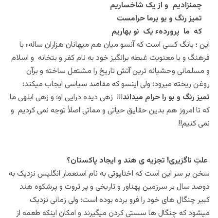
چمنزادیم و از یک شاخساریم
تمیز رنگ و بو برما حرامست
که ما پروردهء یک نو بهاریم
این ؛ بانگ کسی است که آنسو میان هم میهانان هزاران سالهء با
فرهنگ و با معنویت غبطه برانگیز خود به نام کفر و بتخانه و اسلام
و مسلمانی وحشیانه ترین آتش تاریخ را مشتعل ساخته و برآن
روغن ریخته میرود؛ ولی اینسو که مقاصد سیاسی ایجاب میکند؛
تمیز رنگ و بو را حرام میداند
!!! زهی دیده درایی او؛ و زهی ابلهی ما
که تا امروز هم بدین حقایق حیاتی و مماتی اصلاً توجه نمی کردیم و
نمی کنیم!!
علتِ ناگزیری! تجزیه ی هند و ایجاد پاکستان؟
سخن بر سر این است که اختاپوتی به نام استعمار انگلیس نزدیک به
دوصد سال بر سرزمین پهناور و تاریخی و پر ثروت و پرشکوه هند
کبیر چنگال های خود را فرو برده بوده است؛ ولی زمانی نزدیک
میشود که چنگال ها سستی کردن میگیرند و امکان اینکه طعمه از