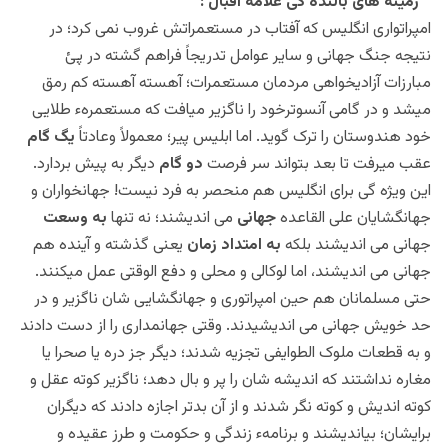
زمینه های بالنده گی علامه اقبال :
امپراتواری انگلیس که آفتاب در مستعمراتش غروب نمی کرد؛ در
نتیجه جنگ جهانی و سایر عوامل تدریجاً فراهم گشته در پئ
مبارزات آزادیخواهی مردمان مستعمرات؛ آهسته آهسته کم رمق
میشد و در گامی آنسوترخود را ناگزیر میافت که مستعمرهء طلایی
خود هندوستان را ترک گوید. اما ابلیس پیر؛ معمولاً وعادتاً
یگ گام
عقب میرفت تا بعد بتواند سر فرصت
دو گام
دیگر به پیش بردارد.
این ویژه گی برای انگلیس هم منحصر به فرد نیست! جهانخواران و
جهانگشایان علی القاعده
جهانی
می اندیشند؛ نه تنها
به وسعت
جهانی می اندیشند بلکه
به امتداد زمان
یعنی گذشته و آینده هم
جهانی می اندیشند، اما لوکالی و محلی و دفع الوقتی عمل میکنند.
حتی مسلمانان هم حین امپراتوری و جهانگشایی شان ناگزیر و در
حد خویش جهانی می اندیشیدند. وقتی جهانمداری را از دست دادند
و به قطعات ملوک الطوایفی تجزیه شدند؛ دیگر جز دره یا صحرا یا
مغاره نداشتند که اندیشه شان را پر و بال دهد؛ ناگزیر کوته عقل و
کوته اندیش و کوته نگر شدند و از آن بدتر اجازه دادند که دیگران
برایشان؛ بیاندیشند و برنامهء زندگی و حکومت و طرز عقیده و