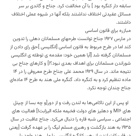
سابقه دار کنگره بود ] با آن مخالفت کرد. جناح و گاندی بر سر
مسائل عقیدتی اختلاف نداشتند بلکه آنها در شیوه عملی اختلاف
داشتند.
مبازره برای قانون اساسی
در مارس ۱۹۲۷ جناح توانست طرحهای مسلمانان دهلی را تدوین
کند اما در طرح مربوط به قانون اساسی [انگلیسی ]حق رای دادن از
مسلمانان گرفته شد [آیا همین خود؛ مقدمه ی توطئه ی انگلیسی
شوراندن مسلمانان برای اهداف بعدی نبود؟!] و کارهای جناح بی
نتیجه ماند. در سال ۱۹۲۹ محمد علی جناح طرح معروفی را در ۱۴
ماده تنظیم کرد و به کنگره داد، گنگره ملی هند به طرح ۱۴ ماده‌ای
جناح چندان توجه نکرد.
او پس از این ناکامی‌ها به لندن رفت و از دور[و چه بسا از چینل
های MI۶ و دهلیز های دولت فخیمه ملکه الیزابت!] فعالیت های
اجتماعی ـ سیاسی شبه قاره را دنبال می‌کرد. جناح عاقبت در سال
۱۹۳۵ به هند بازگشت و رهبری مسلم لیگ را بر عهده گرفت [یعنی
در فابریکات لندن از رهبر کانگره انگلیسی یا ملی هند واحد با