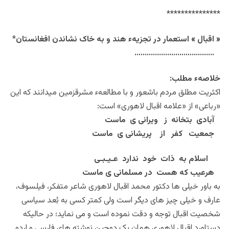
***************
« اقبال » استعمار در تجزیهء هند و به خاک نشاندن افغانستان
*
…………………………………
خلاصهء مطلب:
اکثریت مطلق مردم باشعور و با مطالعهء مشرقزمین میدانند که این
«رباعی» از «علامه اقبال لاهوری» است:
آبادی بتخانه ز ویرانی ی ماست
جمعیت کفر از پریشانی ی ماست
اسلام به ذات خود ندارد عـیـبـی
هرعیب که هست در مسلمانی ی ماست
به باور خیلی ها دکتور محمد اقبال لاهوری شاعر متفکر، فیلسوف،
عارف و خیلی چیز های دیگر است ولی کمتر کسی به بُعد سیاسی
شخصیت اقبال توجه و دقت نموده است و می نماید؛ در حالیکه
دستاورد اقبال لاهوری همان یک دوجین نوشته های فارسی و اردو