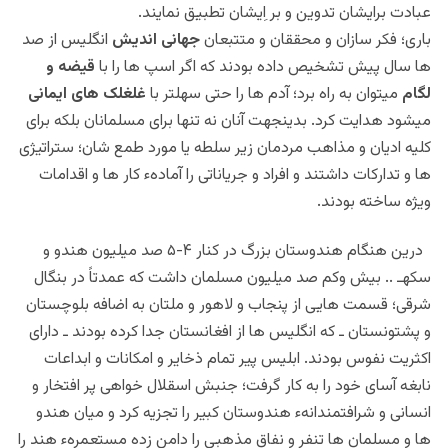
عبادت برایشان تدوین و بر اِیشان تطبیق نمایند.
باری؛ فکر سازان و محققان و متتبعان
جهانی اندیش
انگلیس از صد
ها سال پیش تشخیص داده بودند که اگر اسپ ها را با
قیضه و
لگام
میتوان به راه برد؛ آدم ها را حتی سهلتر با
غلغلک های ایمانی
میشود هدایت کرد. بدینجهت آنان نه تنها برای مسلمانان بلکه برای
کلیه ادیان و مذاهب مردمان زیر سلطه یا مورد طمع شان؛ ستراتیژی
ها و تدارکات داشتند و افراد و جریاناتی را آمادهء کار ها و اقدامات
ویژه ساخته بودند.
درین هنگام هندوستان بزرگ در کنار ۴-۵ صد میلیون هندو و
سکهـ .. بیش وکم صد میلیون مسلمان داشت که عمدتاً در بنگال
شرقی؛ قسمت هایی از پنجاب و لاهور و ملتان به اضافه بلوچستان
و پشتونستان ـ که انگلیس ها از افغانستان جدا کرده بودند ـ دارای
اکثریت نفوس بودند. ابلیس پیر تمام ذخایر و امکانات و ابداعات
نابغه آسای خود را به کار گرفت؛ جنبش اسقلال خواهی پر افتخار و
انسانی و شرافتمندانهء هندوستان کبیر را تجزیه کرد و میان هندو
ها و مسلمان ها تنفر و نفاق مذهبی را دامن زده مستعمرهء هند را