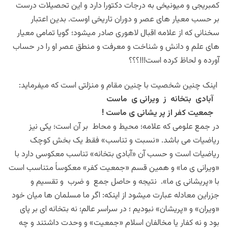
کمبریجی و میونیخی به درجات دکتورا دارد و این تحصیلات درست
بر حسب معیار های عصر و دوران تاریخی اوست. بدین اعتبار
سخنانی که از علامه اقبال لاهوری صادر میشود؛ گویا تمامی معیار
های علم و دانش و شناخت و معرفت و منطق عصر او را در حساب
آورده و لحاظ کرده است!!!؟؟؟
اینک چنین شخصیت با چنین مقام و منزلتی است که میفرماید:
آبادی بتخانه ز ویرانی ی ماست
جمعیت کفر از پر یشانی ی ماست !
در جمع علومی که علامه؛ محیط و محاط بر آن است؛ یکی نیز
ریاضیات می باشد. «نسبت و تناسب» فقط یک بخش کوچک
ریاضیات است و حسب آن «آبادی بتخانه» تناسب معکوسی دارد با
«ویرانی ی ما» و همین قسم «جمعیت کفر» معکوساً متناسب است
با «پریشانی ی ما». نتیجه و حاصل جمع و ضرب و تقسیم و
جزراین معادله عبارت میشود از اینکه: اگر ما مسلمان ها میان خود
«ویران» و «پریشان» نبودیم ؛ در سراسر عالم؛ نه بتخانه ای بر پای
بود و نه کفار یا مخالفان اسلام «جمعیت» و وحدت داشتند و چه