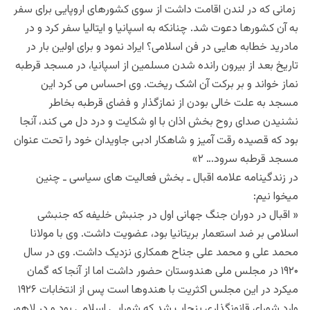
زمانی که در لندن اقامت داشت از سوی کشورهای اروپایی برای سفر
به آن کشورها دعوت شد. چنانکه به اسپانیا و ایتالیا سفر کرد و در
مادرید خطابه هایی در فن اسلامی؟ ایراد نمود و برای اولین بار در
تاریخ بعد از بیرون رانده شدن مسلمین از اسپانیا، در مسجد قرطبه
نماز خواند و بر برکت آن اشک ریخت.‎ وی احساس می کرد این
مسجد به علت خالی بودن از نمازگذار و فضای قرطبه بخاطر
نشنیدن صدای روح بخش اذان با او شکایت و درد دل می کند، آنجا
بود که قصیده رقت آمیز و شاهکار ادبی جاویدان خود را تحت عنوان
مسجد قرطبه سرود… ۲»
در زندگینامه علامه اقبال ـ بخش فعالیت های سیاسی ـ چنین
میخوا نیم:
« اقبال در دوران جنگ جهانی اول در جنبش خلیفه که جنبشی
اسلامی بر ضد استعمار بریتانیا بود، عضویت داشت. وی با مولانا
محمد علی و محمد علی جناح همکاری نزدیک داشت. وی در سال
۱۹۲۰ در مجلس ملی هندوستان حضور داشت اما از آنجا که گمان
میکرد در این مجلس اکثریت با هندوها است پس از انتخابات ۱۹۲۶
وارد شورای قانونگذاری پنجاب شد که شورایی اسلامی بود و در لاهور