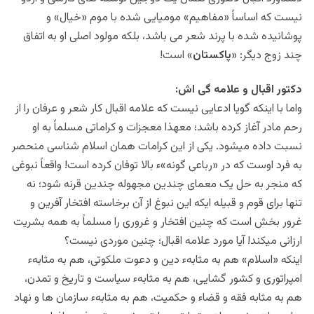
نیست که اساساً «مفاهیم» مومیایی شده با موم «خیال» و
پوشانیده شده با پرند شعر می باشد، بلکه مولود اصلی او به اتفاق
چند زوج دیگر: «
پاکستان
» است!
دکتور اقبال و علامه گی اش:
واما با اینکه گویا ادعایی نیست که علامه اقبال کار شعر و عرفان را از
رحم مادر آغاز کرده باشد؛ معهذا معجزات و کراماتی مسلماً به او
نسبت داده میشود. یکی از این کرامات همان اسلام شناسی منحصر
به فرد اوست که در «رباعی گونه»ء بالا توفان کرده است! واقعاً نبوغی
که منجر به حل یک معمای چندین مجهوله چندین قرنه شود؛ نه
تنها برای قوم و قبیله ایکه این نبوغ از آن برخاسته افتخار آفرین و
غرور بخش است که چنین افتخار و غروری را مسلماً به همه بشریت
ارزانی میکند! آیا مورد علامه اقبال؛ چنین موردی نیست؟
اینکه «اسلام» هم به مثابهء دین و دعوت ملکوتی، هم به مثابهء
امپراتوری و کشور گشایی، هم به مثابهء سیاست و تاریخ و تمدن،
هم به مثابه فقه و قضاء و حکمیت، هم به مثابهء سازمان ها و نهاد