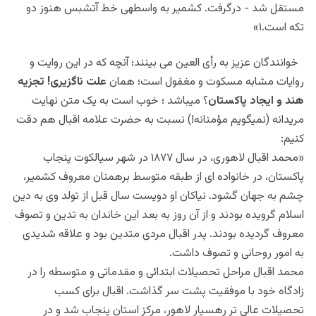
مستقل شد -‏ درگرفت. کشمیر به واسطه‎ی خط آتش‏بس هنوز دو
تکه است.۱»
خوانندگان عزیز به رأی العین می بینند؛ آنچه که در این روایت و
روایات مشابه مسکوت و مغفول است؛ همان
علت ناگزیری! تجزیه
هند و ایجاد پاکستان
؟ میباشد ؛ خوب است به یک متن نهایت
مریدانه (نمیگویم مؤمنانه!) نسبت به حضرت علامه اقبال هم دقت
کنیم:
«محمد اقبال لاهوری، در سال ۱۸۷۷ در شهر سیالکوت پنجاب
پاکستان، در خانواده ای از طبقه متوسط برهمنان معروف کشمیر،
چشم به جهان گشود. نیاکان او دویست سال قبل از تولد وی به دین
اسلام گرویده بودند و از آن روز به بعد این خاندان به تدین و تصوف
معروف گردیده بودند. پدر اقبال مردی متدین بود و علاقه شدیدی
به امور روحانی و تصوف داشت.
محمد اقبال مراحل تحصیلات ابتدائی و مقدماتی و متوسطه را در
زادگاه خود با موفقیت پشت سر گذاشت. اقبال برای کسب
تحصیلات عالی تر رهسپار لاهور، مرکز استان پنجاب شد و در