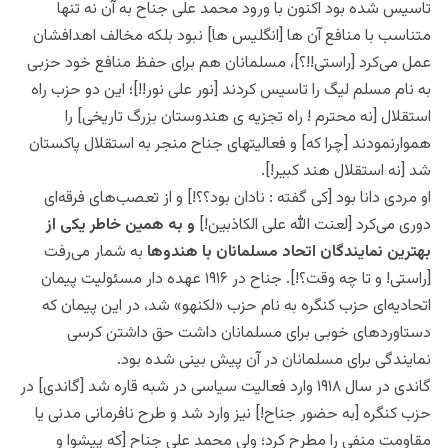
تاسیس شده بود اکنون با ورود محمد علی جناح به آن نه تنها
متناسب با منافع آن ها [انگلیس ها] نبود بلکه مخالف اهدافشان
عمل می‌کرد [راستی!!؟]، مسلمانان هم برای حفظ منافع خود حزبی
به نام مسلم لیگ را تاسیس کردند [نور علی نور!!]؛ این دو حزب راه
استقلال [نه محترم ! راه تجزیه ی هندوستان بزرگ تاریخی] را
هموارنمودند [چرا که] و فعالیتهای جناح منجر به استقلال پاکستان
شد [نه استقلال هند کبیر!].
او مردی دانا بود [کی گفته : نادان بود؟؟!] و از تعصب‌های فرقه‌ای
دوری می‌کرد [لعنت الله علی الکاذبین!]
و به همین خاطر یکی از
بهترین نمایندگان اتحاد مسلمانان با هندوها
به شمار می‌رفت
[راستی! و تا چه وقت؟!]. جناح در ۱۹۱۶ عهده ‌دار مسئولیت پیمان
اتحادیه‌ای حزب کنگره به نام حزب «لکنهو» شد، در این پیمان که
دستاوردهای خوبی برای مسلمانان داشت حق داشتن کرسی
نمایندگی برای مسلمانان در آن پیش بینی شده بود.
گاندی در سال ۱۹۱۸ وارد فعالیت سیاسی در شبه قاره شد [گاندی] در
حزب کنگره [به حضور جناح!] نیز وارد شد و طرح نافرمانی مدنی یا
مقاومت منفی را مطرح کرد؛ ولی محمد علی جناح [که پیشوا و