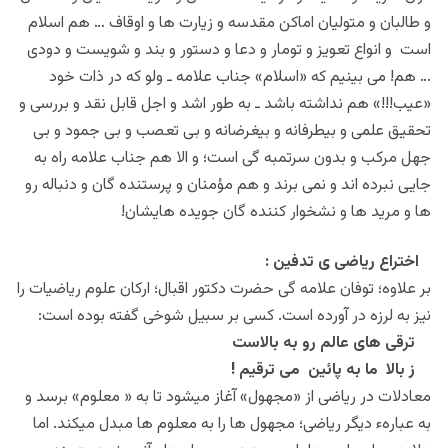
و طالبان و متولیان اماکن مقدسه و زیارت ها و اوقاف … هم اسلام
است و انواع تعویز و تومار و دعا و دستور و بند و شویست و دودی
… هم! می بینیم که «اسلام» جناب علامه ـ ولو که در ذات خود
«عیب!!!» هم نداشته باشد ـ به طور اشد و اجل قابل نقد و بررسی و
تحقیق علمی و بیطرفانه و بیغرضانه و بی تعصب و بی جمود و بی
جهل مرکب و بدون سرتمبه گی است؛ و الا هم جناب علامه راه به
جایی نبرده اند و نمی برند و هم مؤمنان و پرستنده گان و دنباله رو
ها و مرید ها و نشخوار کننده گان جویده هایشان!
اختراع ریاضی ی تدفین :
بر علاوه؛ توفان علامه گی حضرت دکتور اقبال؛ ارکان علوم ریاضیات را
نیز به لرزه در آورده است. کسی بر سبیل شوخی گفته بوده است:
ترقی های عالم رو به بالاست
ز بالا ما به پائین می ترقیم !
معادلات در ریاضی از «مجهول» آغاز میشود تا به « معلوم» برسد و
به عبارهء دیگر ریاضی؛ مجهول ها را به معلوم ها مبدل میکند. اما