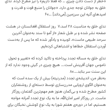
«خطر از دست دادن چیزی … که فعلا داریم» را نیز مطرح کرده. ندای
خلق به جوانان توجه‌ جدی دارد. «جوانان را منبع قوت و قدرت و
امید‌های آتیه این سرزمین [می‌داند] …»۶
ندای خلق به مناسبت ۲۸ اسد،۷ روز استقلال افغانستان در هشت
صفحه نشر شده و بر طبل شعار «از آمو تا سند به‌عنوان آخرین
سرحد طبیعی ماست»، کوبیده و یادآور شده که ما پس از به‌دست
آوردن استقلال خطاها و اشتباهاتی کرده‌ایم.
ندای خلق به مساله تجدد پرداخته و تاکید کرده که «تغییر و تحول
ناموس جهان آفرینش است…. هیچ چیزی در گیتی وجود ندارد که از
این سنت سر بتابد….»۸
به‌نظر من، اندیشه‌ی تجدد (مدرنیته) بیش از یک سده است که
به‌عنوان الگوی اروپایی مدرن‌سازی توسط دسته‌ای از روشنفکران
کشور مطرح شده و بی‌گمان هنوز هم مهم‌ترین گفتمان روزگار
ماست. در روزگار امیر امان‌الله، ما به یک نوع تجدد آمرانه مواجه
هستیم، اما در دوره‌ی هفتم شورا به یک نوع کوشش نخبگان برای