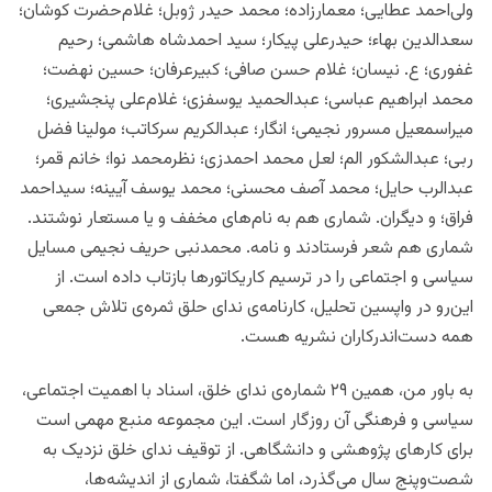
ولی‌احمد عطایی؛ معمارزاده؛ محمد حیدر ژوبل؛ غلام‌حضرت کوشان؛
سعدالدین بهاء؛ حیدرعلی پیکار؛ سید احمدشاه هاشمی؛ رحیم
غفوری؛ ع. نیسان؛ غلام حسن صافی؛ کبیرعرفان؛ حسین نهضت؛
محمد ابراهیم عباسی؛ عبدالحمید یوسفزی؛ غلام‌علی پنجشیری؛
میراسمعیل مسرور نجیمی؛ انگار؛ عبدالکریم سرکاتب؛ مولینا فضل‌
ربی؛ عبدالشکور الم؛ لعل محمد احمدزی؛ نظرمحمد نوا؛ خانم قمر؛
عبدالرب حایل؛ محمد آصف محسنی؛ محمد یوسف آیینه؛ سیداحمد
فراق؛ و دیگران. شماری هم به نام‌های مخفف و یا مستعار نوشتند.
شماری هم شعر فرستادند و نامه. محمد‌نبی حریف نجیمی مسایل
سیاسی و اجتماعی را در ترسیم کاریکاتورها بازتاب داده است. از
این‌رو در واپسین تحلیل، کارنامه‌ی ندای حلق ثمره‌ی تلاش جمعی
همه دست‌اندرکاران نشریه هست.
به باور من، همین ٢٩ شماره‌ی ندای خلق، اسناد با اهمیت اجتماعی،
سیاسی و فرهنگی آن روزگار است. این مجموعه منبع مهمی است
برای کارهای پژوهشی و دانشگاهی. از توقیف ندای خلق نزدیک به
شصت‌و‌پنج سال می‌گذرد، اما شگفتا، شماری از اندیشه‌ها،