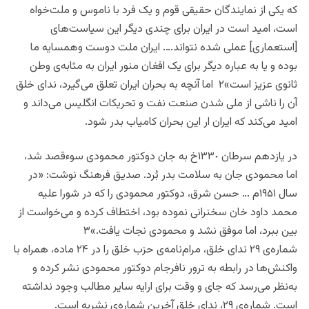
که یکی از نمایندگان حقیقی قوم و یک فرد با ناموس و ملت‌خواه
است، امید است در ایران برای چندی دیگر این سیاست‌های
[استعماری] عملی شده نتواند…. ایران ملت دوست وهمسایه ما
بوده و یا به عباره دیگر برای یک افغان منور ایران به مثابه‌ی وطن
ثانوی عزیز است»۲ اما آنچه به بحران ایران تعلق می‌گیرد، ندای خلق
آن را ناشی از ملی شدن صنعت نفت و تحریکات انگلیس می‌داند و
امید می‌کند که ایران ار این بحران کامیاب بدر شود.
در یازدهم سرطان ١٣٣٠خ به جان دوکتور محمودی سوء‌قصد شد،
اما محمودی جان به سلامت بدر بُرد. صدیق فرهنگ نوشت: «در
سال ١٩۵١م … حسن شرق، دوکتور محمودی را که در شورا علیه
محمد داود خان سخنرانی نموده بود، اختطاف کرده و می‌خواست از
بین ببرد، اما موفق نشد و محمودی نجات یافت.»۳
شماره‌ی ۲٩ ندای خلق، مرام‌نامه‌ی حزب خلق را در ٢۴ ماده، همراه با
واکنش‌ها در رابطه به ترور نافرجام دوکتور محمودی نشر کرده و
به‌نظر می‌رسد که جای و وقت برای ارایه سایر مطالب وجود نداشته
است. شماره‌ی ۲٩، ندای خلق آخرین شماره‌ی نشریه است.