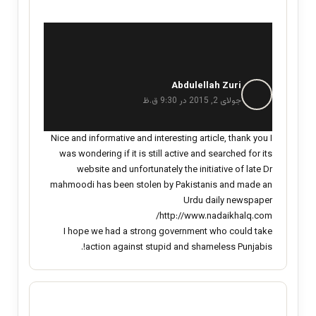
Abdulellah Zuri
گ
ف
جولای 2, 2015 در 9:30 ق.ظ
ت
:
Nice and informative and interesting article, thank you I
was wondering if it is still active and searched for its
website and unfortunately the initiative of late Dr
mahmoodi has been stolen by Pakistanis and made an
Urdu daily newspaper
http://www.nadaikhalq.com/
I hope we had a strong government who could take
action against stupid and shameless Punjabis!.