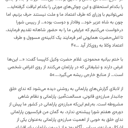
را بکدام استحقاق و این چوکی‌های مورثی را بکدام لیاقت گرفته‌اید…
نمی‌توانیم با وزرای که طرف اعتماد ما و ملت نیستند حرف بزنیم، اما
چون به شاه عزیر خود… وفادار و دوست بوده… از رییس شورا
درخواست می‌کنیم که عرایض ما را به حضور شاهانه تقدیم فرمایند،
تا اعلی‌حضرت همایونی امر فرمایند یک کابینه‌ی مسوول و طرف
اعتماد وکلا به روی‌کار آید …»۴
با ختم بیانیه محمودی، غلام حضرت وکیل کاپیسا گفت: «… این‌ها
غرض دارند و تبلیغاتی که در پارلمان می‌کنند از روی اغراض شخصی
است… از منابع خارجی ریشه می‌گیرد….»۵
از لابلای گزارش‌های پارلمانی به روشنی دیده می‌شود که ندای خلق
جانبدار مبارزه‌ی قانونی، مسالمت‌آمیز، پارلمانی و نظام شاهی
مشروطه است. به‌رغم این‌که مبارزه‌ی پارلمانی در کشور ما پیش از
دوره‌ی هفتم شورا پیشنه‌ی ندارد، به گمان من فرکسیون پارلمانی
ندای خلق به خوبی از اهمیت مبارزه‌ی پارلمانی به‌عنوان یکی از
اشکال مبارزه‌ی سیاسی آگاه بود و از تربیون پارلمان برای افشای