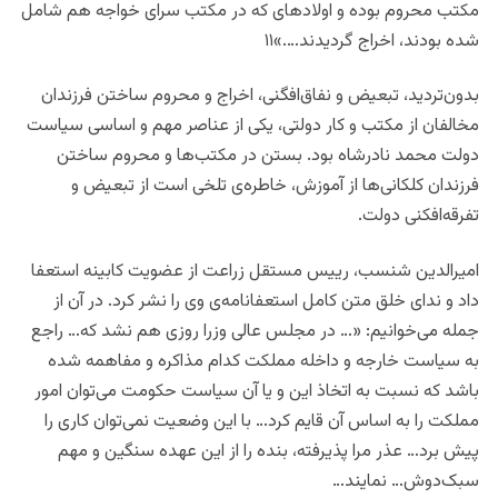
مکتب محروم بوده و اولادهای که در مکتب سرای ‌خواجه هم شامل
شده بودند، اخراج گردیدند….»۱۱
بدون‌تردید، تبعیض و نفاق‌افگنی، اخراج و محروم ساختن فرزندان
مخالفان از مکتب و کار دولتی، یکی از عناصر مهم و اساسی سیاست
دولت محمد نادرشاه بود. بستن در مکتب‌ها و محروم ساختن
فرزندان کلکانی‌ها از آموزش، خاطره‌ی تلخی است از تبعیض و
تفرقه‌افکنی دولت.
امیرالدین شنسب، رییس مستقل زراعت از عضویت کابینه استعفا
داد و ندای خلق متن کامل استعفانامه‌ی وی را نشر کرد. در آن از
جمله می‌خوانیم: «… در مجلس عالی وزرا روزی هم نشد که… راجع
به سیاست خارجه و داخله مملکت کدام مذاکره و مفاهمه شده
باشد که نسبت به اتخاذ این و یا آن سیاست حکومت می‌توان امور
مملکت را به اساس آن قایم کرد… با این وضعیت نمی‌توان کاری را
پیش برد… عذر مرا پذیرفته، بنده را از این عهده سنگین و مهم
سبک‌دوش‌… نمایند…