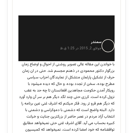
سمندر
گ
ف
جولای 2, 2015 در 1:25 ق.ظ
ت
:
با خواندن این مقاله عالی تصویر روشنی از احوال و اوضاع زمان
بزرگوار دکتور محمودی در ذهنم مجسم شد. حتی در ان زمان
حرف از تشکیل پارلمان متشکل از نمایندگان احزاب سیاسی
مطرح بوده، سخن از تجدد بوده. و حال که دیده میشود با
رویکار آمدن حکومت مجاهدین افغانستان تا چه حد به عقب
نزول کرده است. کرزی حتی چند لگد دیگر هم بر سر آن وارد آورد
که دیگر هم فرو تر رود. فکر میکنم که اشرف غنی عین برنامه را
دارد. البته واضح است که دشمنی با دموکراسی و دشمنی با
انتخاب آزاد مردم در عصر حاضر از بزرکترین جنایت و خیانت
کبیره بحساب می آید. آقای اشرف غنی حتی نمیخواهد مطابق
توافقنامه که خود امضا کرده است، نمیخواهد که کمیسیون