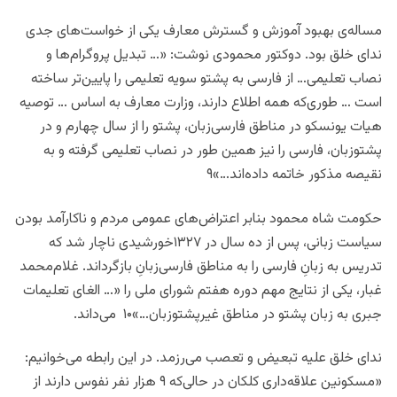
مساله‌ی بهبود آموزش و گسترش معارف یکی از خواست‌های جدی
ندای خلق بود. دوکتور محمودی نوشت: «… تبدیل پروگرام‌ها و
نصاب تعلیمی… از فارسی به پشتو سویه تعلیمی را پایین‌تر ساخته
است … طوری‌که همه اطلاع دارند، وزارت معارف به اساس … توصیه
هیات یونسکو در مناطق فارسی‌زبان، پشتو را از سال چهارم و در
پشتوزبان، فارسی را نیز همین طور در نصاب تعلیمی گرفته و به
نقیصه مذکور خاتمه داد‌ه‌اند…»۹
حکومت شاه ‌محمود بنابر اعتراض‌های عمومی مردم و ناکارآمد بودن
سیاست زبانی، پس از ده سال در ١٣٢٧خورشیدی ناچار شد که
تدریس به زبانِ فارسی را به مناطق فارسی‌زبانِ بازگرداند. غلام‌محمد
غبار، یکی از نتایج مهم دوره هفتم شورای ملی را «… الغای تعلیمات
جبری به زبان پشتو در مناطق غیرپشتوزبان…»۱۰ می‌داند.
ندای خلق علیه تبعیض و تعصب می‌رزمد. در این رابطه می‌خوانیم:
«مسکونین علاقه‌داری کلکان در حالی‌که ٩ هزار نفر نفوس دارند از