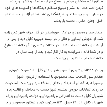
منظور آگاه ساختن مردم از اوضاع جهان، منطقه و کشور و پیاده
کردن اصلاحات، به نشر و تبلیغ منـظم دیدگاه‌ها و اندیشه‌های خود
در میان مردم پرداختند و به پایه‌گذاری نشریه‌های آزاد، از جمله ندای
خلق، وطن، انگار،… دست یازیدند.
عبدالرحمان محمودی در ١٢٨٧خورشیدی در گذر بارانه شهر کابل زاده
شد. او آموزش ابتدایی و عالی را در لیسه حبیبیه کابل دید و پس از
آن شامل دانشکده طب شد و در ١٣١٧خورشیدی از آن دانشکده فارغ
و در شفاخانه‌ «علی‌آباد» به کار آغاز کرد و بعد از چند سال در
دانشکده طب به تدریس پرداخت.
وی در ١٣٢٨خورشیدی از سوی شهروندان کابل به عضویت دوره‌ی
هفتم شورا انتخاب شد. محمودی با استفاده از تریبون شورا
جسورانه به افشای استبداد و دفاع از منافع مردم پرداخت. اما دولت
در روند انتخابات دوره‌ی هشتم شورا دست به مداخله و تقلب زد و
شهریان کابل دست به اعتراض و راهپیمایی. دولت، راه‌پیمایی بزرگ
شهریان کابل را در ٣١ حمل ١٣٣١ سرکوب کرد و دوکتور محمودی را با