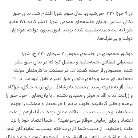
در ٩ جوزا ١٣٣٠ خورشیدی، سال سوم شورا افتتاح شد. ندای خلق،
نکاتی اساسی جریان‌ جلسه‌های عمومی شورا را نشر کرده. ١٧١ عضو
شورا به سه دسته تقسیم شده بودند: اپوزیسیون دولت، هواداران
دولت و بی‌طرف‌ها.
دوکتور محمودی در جلسه‌ی عمومی ٢ سرطان ١٣٣٠خ، شورا
سخنرانی انتقادی، همه‌جانبه و مفصل کرد که در ندای خلق نشر
شده. محمودی از جمله گفت: «… در مملکت ما کارمندان دولت
قطعا به رای عامه و وکلای قانونی خلق احترام قایل نبوده…. در ۲٠
سال [از به قدرت رسیدن محمد نادرشاه]… برای تربیه جنگل، چراگاه
و زراعت کدام اقدام موثر و مفیدی نشده… با پلان‌های… خود خلق را
برهنه و فقیر گردانیده، قلوب مردم را جریحه‌دار و مملکت را جهنم
ساخته‌اید و در بیست سال… ناکام مطلق بوده‌اید، آیا بازهم از ملت
اعتماد و برای آزمایش موقع می‌خواهید؟ … شما اعتماد خود را نزد
ملت باخته‌اید… از دست شما کاری ساخته نیست…. نمایندگان شما
در خارج اشخاص نااهل و نالایق بوده… این‌همه ثروت و جاه و جلال