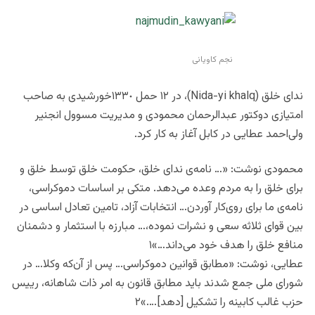
نجم کاویانی
ندای خلق (Nida-yi khalq)، در ١٢ حمل ١٣٣٠خورشیدی به صاحب
امتیازی دوکتور عبدالرحمان محمودی و مدیریت مسوول انجنیر
ولی‌احمد عطایی در کابل آغاز به کار کرد.
محمودی نوشت: «… نامه‌ی ندای خلق، حکومت خلق توسط خلق و
برای خلق را به مردم وعده می‌دهد. متکی بر اساسات دموکراسی،
نامه‌ی ما برای روی‌کار آوردن… انتخابات آزاد، تامین تعادل اساسی در
بین قوای ثلاثه سعی و نشرات نموده،… مبارزه با استثمار و دشمنان
منافع خلق را هدف خود می‌داند…»۱
عطایی، نوشت: «مطابق قوانین دموکراسی… پس از آن‌که وکلا… در
شورای ملی جمع شدند باید مطابق قانون به امر ذات شاهانه، رییس
حزب غالب کابینه را تشکیل [دهد]….»۲