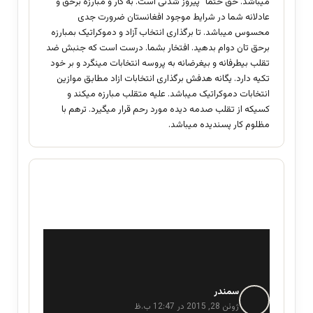
میباشد. حق حتما” پیروز شدنی است. به کار و مبارزه برحق و
عادلانه شما در شرایط موجود افغانستان ضرورت جدی
محسوس میباشد. تا برگذاری انتخاب آزاد و دموکراتیک بمبارزه
برحق تان دوام بدهید. افتخار بشما. درست است که جنبش ضد
تقلب بیطرفانه و بیغرضانه به پروسه انتخابات مینگرد و بر خود
تکیه دارد. یگانه هدفش برگذاری انتخابات ازاد مطابق موازین
انتخابات دموکراتیک میباشد. علیه متقلب مبارزه میکند و
کسیکه از تقلب صدمه دیده مورد رحم قرار میگیرد. ترهم با
مظلوم کار پسندیده میباشد.
سمندر
گ
ف
ژوئن 28, 2015 در 12:47 ب.ظ