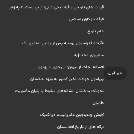
قرائت های تاریخی و فراتاریخی دینی؛ از بن بست تا پادزهر
فرقه تبهکاران اسلامی
علم تاریخ
«آینده فدراسیون روسیه پس از پوتین؛ تحلیل یک
سناریوی محتمل»
افسانه نجات از بیرون؛ از رجوی تا پهلوی
خبر فوری
پیرامون حوادث اخیر کشور به ویژه بدخشان
تحولات بدخشان؛ نشانه‌های سقوط یا پایان مأموریت
طالبان
کاوشِ چندو‌چونِ ماتریالیسم دیالکتیک
برگه های از تاریخ افغانستان