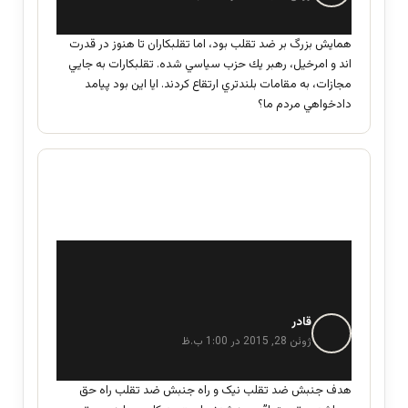
ت
:
همايش بزرگ بر ضد تقلب بود، اما تقلبكاران تا هنوز در قدرت
اند و امرخيل، رهبر يك حزب سياسي شده. تقلبكارات به جايي
مجازات، به مقامات بلندتري ارتقاع كردند. ايا اين بود پيامد
دادخواهي مردم ما؟
قادر
گ
ف
ژوئن 28, 2015 در 1:00 ب.ظ
ت
:
هدف جنبش ضد تقلب نیک و راه جنبش ضد تقلب راه حق