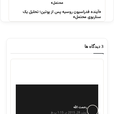
«آینده فدراسیون روسیه پس از پوتین؛ تحلیل یک
سناریوی محتمل»
‫3 دیدگاه ها
رحمت الله
گ
ف
ژوئن 28, 2015 در 1:15 ب.ظ