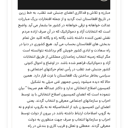
ت
:
مبارزه و تلاش و فداکاری اعضای جنبش ضد تقلب، به خط زرین
در تاریخ افغانستان ثبت گردید و از جمله افتخارات بزرگ مبارزات
عدالت خواهانه و ترقی خواهانه در کشور ما بشمار می آید. واضح
است که انتخابات آزاد و دموکراتیک که در آن صرف اراده مردم
نقش تعین کننده داشته باشد یگانه راه و یگانه کلید حل تمام
بدبختی های افغانستان بحساب می آید. هیچ کشوری در دنیا در
راه سعادت و ابادی کشور خویش گام برداشته نتوانسته است
مگر اینکه زمینه انتخاب زمامداران مملکتی از طریق انتخابات
آزاد و دموکراتیک فراهم شده باشد. دز اوضاع و احوال کنونی
کشور جنبش ضد تقلب در رأس تمام حرکتهای اجتماعی و
سیاسی بخاطر ساختن یک افغانستان با عزت قرار دارد. همین
حالا که دیده میشود رئیس جمهور غنی میلی به تشکیل
کمیسون اصلاح انتخاباتی ندارد و داکتر عبدالله هم صریحا ” بیان
ننموده است که اعضای کمیسیون اصلاح انتخاباتی با ید توسط
احزاب و سازمانهای اجتماعی معرفی و انتخاب گردند. یعنی
اعضای این کمیسیو ن باید از اشخاصیکه نه به بگروپ تداوم و نه
به گروپ اصلاحات ارتباط داشته باشد در بیرون از دولت توسط
احزاب و سازمانها انتخاب و صرف جهت منظوری به دولت
معرفی گردند. معطلی و تعلل و فریب کاری و بندش در راه