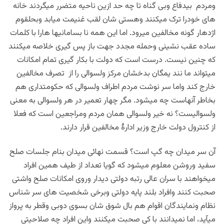
ومردم بیدفاع وبی گناه تا چه حد ازین ناحیه متضرر میگردند خانه
های خودرا ترک میکنند وهستی شان لقب غنیمت میابد وبحلقوم
اژدهار گونه مخالفین میرود. اما این همه نا بسامانیها هارا با کلمات
ساده عقب نشینی وحمله مجدد جهت باز پس گیری خلاصه میکنند
که چنین نیست. درست است که دولت با بکار گیری تمام امکانات
میتواند ما نند یمگان بدخشان مرکز ولسوالی را از تصرف مخالفین
خارج کند واما سر نوشت مردم اطراف ولسوالی که حکومتداری هم
بخاطر آنهاست چه میشود. مگر چهار تعمیر در هر ولسوالی به معنی
ولسوالیست؟ نه خیر ولسوالی همان مردم ومراجعین است که فعلا
از کنترول دولت خارج وزیر ادارۀ مخالفین قرار دارند.
آن سر میدان چه گپ است؟ قسمت نهائی میدان بنام جلسات صلح
سفید وروشن معلوم میشود که گویا تعداد از طیف همین افراد
میخواهند با سران عالی رتبه دولتی دیدار وروی امکانات صلح واشتی
صحبت کنند وافراد بلند پایه دولتی وبرخی شخصیت های سر شناس
نظام ونمایندگان اقوام هم بال شوق شان بسوی دوبی وقطر به پرواز
میآید، اما نمیدانند با کی صحبت میکنند واین افراد چه صلاحیتی