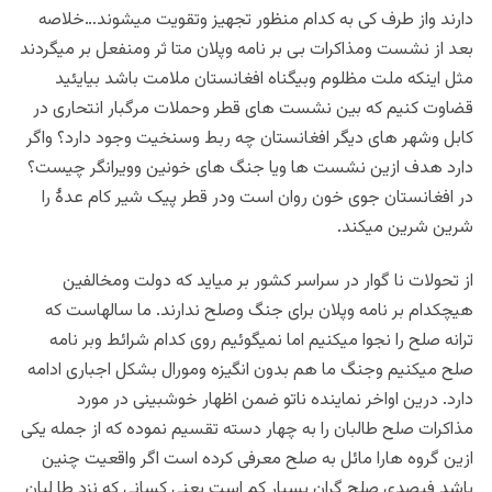
دارند واز طرف کی به کدام منظور تجهیز وتقویت میشوند…خلاصه
بعد از نشست ومذاکرات بی بر نامه وپلان متا ثر ومنفعل بر میگردند
مثل اینکه ملت مظلوم وبیگناه افغانستان ملامت باشد بیایئید
قضاوت کنیم که بین نشست های قطر وحملات مرگبار انتحاری در
کابل وشهر های دیگر افغانستان چه ربط وسنخیت وجود دارد؟ واگر
دارد هدف ازین نشست ها ویا جنگ های خونین وویرانگر چیست؟
در افغانستان جوی خون روان است ودر قطر پیک شیر کام عدۀ را
شرین شرین میکند.
از تحولات نا گوار در سراسر کشور بر میاید که دولت ومخالفین
هیچکدام بر نامه وپلان برای جنگ وصلح ندارند. ما سالهاست که
ترانه صلح را نجوا میکنیم اما نمیگوئیم روی کدام شرائط وبر نامه
صلح میکنیم وجنگ ما هم بدون انگیزه ومورال بشکل اجباری ادامه
دارد. درین اواخر نماینده ناتو ضمن اظهار خوشبینی در مورد
مذاکرات صلح طالبان را به چهار دسته تقسیم نموده که از جمله یکی
ازین گروه هارا مائل به صلح معرفی کرده است اگر واقعیت چنین
باشد فیصدی صلح گران بسیار کم است یعنی کسانی که نزد طا لبان