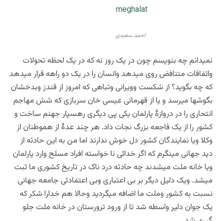
احمد سعیدی
نمیدانم چه بنویسم چون در یک روز نه که در یک لحظه تحولات
واتفاقات متنافض روی میدهد وانسان را در یک دو راهه قرار میدهد
که چه بگوید؟ از شکست وویرانی وتباهی که امروز از قندز وبدخشان
بگوشها میرسد و یا از قهرمانی عیسی خان سربازی که شش مهاجم
انتحاری را در دروازۀ پارلمان یکی پی دیگری رهسپار جهنم ساخت و
کشور را از یک فاجعه بزرگ نجات داد. هر چند عدۀ از هموطنان از
وکلا ویا نمایندگان کشور دل خوش ندارند اما من به این حادثه از
دید جهانی مینگرم که اگر خدائی نا خواسته افراد مسلح وارد پارلمان
ویا خانه ملت میشدند چه حادثه درد ناک در تاریخ کشوری ما ثبت
میشد. ویک دلیل دیگر بر بی اعتباری وبی اعتمادئی جامعه جهانی
نسبت به کشور وملت ما اضافه میگردید وحالا هم خدارا شکر که
یک جوان دلیر واسطه شد تا از ورود ترورستان در خانه ملت جلو
گیری شد .