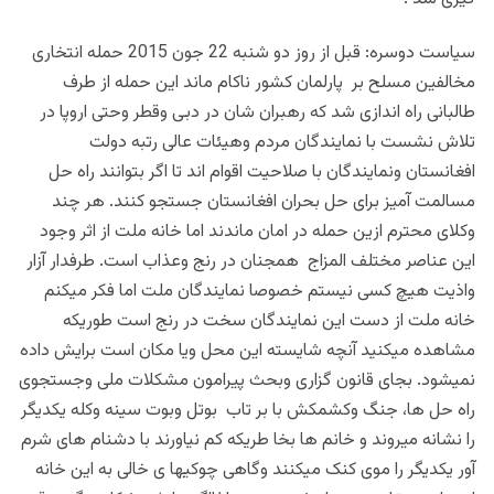
سیاست دوسره: قبل از روز دو شنبه 22 جون 2015 حمله انتخاری
مخالفین مسلح بر پارلمان کشور ناکام ماند این حمله از طرف
طالبانی راه اندازی شد که رهبران شان در دبی وقطر وحتی اروپا در
تلاش نشست با نمایندگان مردم وهیئات عالی رتبه دولت
افغانستان ونمایندگان با صلاحیت اقوام اند تا اگر بتوانند راه حل
مسالمت آمیز برای حل بحران افغانستان جستجو کنند. هر چند
وکلای محترم ازین حمله در امان ماندند اما خانه ملت از اثر وجود
این عناصر مختلف المزاج همجنان در رنج وعذاب است. طرفدار آزار
واذیت هیچ کسی نیستم خصوصا نمایندگان ملت اما فکر میکنم
خانه ملت از دست این نمایندگان سخت در رنج است طوریکه
مشاهده میکنید آنچه شایسته این محل ویا مکان است برایش داده
نمیشود. بجای قانون گزاری وبحث پیرامون مشکلات ملی وجستجوی
راه حل ها، جنگ وکشمکش با بر تاب بوتل وبوت سینه وکله یکدیگر
را نشانه میروند و خانم ها بخا طریکه کم نیاورند با دشنام های شرم
آور یکدیگر را موی کنک میکنند وگاهی چوکیها ی خالی به این خانه