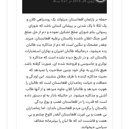
ژوئن 26, 2015 در 3:21 ب.ظ
ت
:
حمله بر پارلمان افغانستان میتواند یک روسیاهی کلان و
یک لکۀ نا پاک شدنی بر پیشانی کسانی باشد که شورای
رسوائی بنام شورای صلح تشکیل نموده و دم از حل صلح
آمیز جنگ اعلان ناشده پاکستان برعلیه افغانستان، میزند.
چقدر مضحک و ننگین است که دم از مذاکره بت طالبان
زده میشود، درحالیکه طالبان اجیران و نوکران استخبارات
پاکستان اند. و در تاریخ دیده نشده است که مذاکره با
نوکری و جاسوسی و فروخته شده ای، صورت گرفته باشد.
هیچ باداری به نوکر خود چنین صلاحیت را نمیدهد که
بحیث مذاکره کننده با طرف مقابل بنشیند. این لودگی و
حماقت و خیانت زمامداران افغانستان است که طالبان را
هویت میدهد و طالبانرا کلان جلوه میدهد و از آنها طالب
آشتی و مذاکره میشود. در حالیکه بادار به او دستور داده
است که قدرت را در افغانستان غصب و یوغ بردگی
پاکستان را برگردن مردم افغانستان باندازد. اما زمامداران
بی همت و بی غیرت افغانستان آنقدر کلوخ چشم و بی
همت و فاشست اند که طا لبان را بیشرمانه مخالف
سیاسی میخوانند.