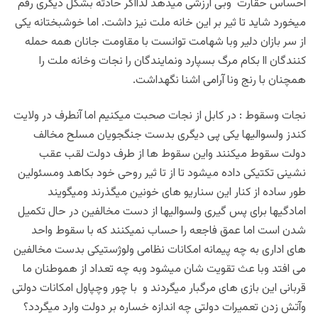
احساس حقارت وبی ارزشی میدهد لذااگر حادثه بشکل دیگری رقم
میخورد شاید تا ثیر بر این خانه ملت نیز داشت. اما خوشبختانه یکی
از سر بازان دلیر وبا شهامت توانست با مقاومت جانان همه حمله
کنندگان اا بکام مرگ بسپارد ونمایندگان را نجات وخانه ملت را
همچنان با رنج ونا آرامی اشنا نگهداشت.
نجات وسقوط : در کابل از نجات صحبت میکنیم اما آنطرف در ولایت
کندز ولسوالیها یکی پی دیگری بدست جنگجویان مسلح مخالف
دولت سقوط میکنند واین سقوط ها از طرف دولت لقب عقب
نشینی تکتیکی داده میشود تا از تا ثیر روحی خود بکاهد ومسئولین
طور ساده از کنار این سناریو های خونین میگذرند ومیگویند
امادگیها برای پس گیری ولسوالیها از دست مخالفین در حال تکمیل
شدن است اما عمق فاجعه را حساب نمیکنند که با سقوط واحد
های اداری به چه پیمانه امکانات نظامی ولوژستیکی بدست مخالفین
می افتد وبا عث تقویت شان میشود وبه چه تعداد از هموطنان ما
قربانی این بازی های مرگبار میگردند و با چور وچپاول امکانات دولتی
وآتش زدن تعمیرات دولتی چه اندازه خساره بر دولت وارد میگردد؟