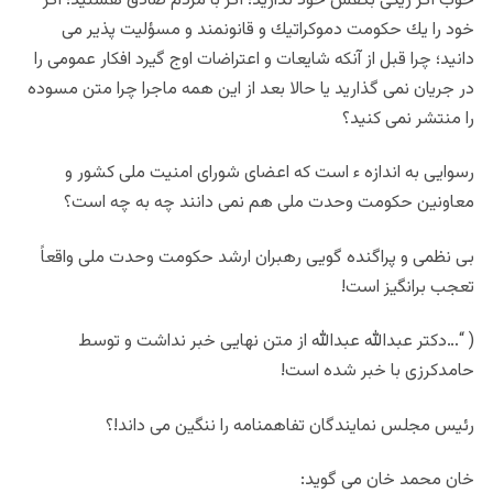
خوب اگر ريگى بكفش خود نداريد؛ اگر با مردم صادق هستيد؛ اگر
خود را يك حكومت دموكراتيك و قانونمند و مسؤليت پذير مى
دانيد؛ چرا قبل از آنكه شايعات و اعتراضات اوج گيرد افكار عمومى را
در جريان نمى گذاريد يا حالا بعد از اين همه ماجرا چرا متن مسوده
را منتشر نمى كنيد؟
رسوايى به اندازه ء است كه اعضاى شوراى امنيت ملى كشور و
معاونين حكومت وحدت ملى هم نمى دانند چه به چه است؟
بى نظمى و پراگنده گويى رهبران ارشد حكومت وحدت ملى واقعاً
تعجب برانگيز است!
( “…دكتر عبدالله عبدالله از متن نهايى خبر نداشت و توسط
حامدكرزى با خبر شده است!
رئيس مجلس نمايندگان تفاهمنامه را ننگين مى داند!؟
خان محمد خان مى گويد: