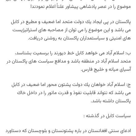
موضوع را در عصر پادشاهى پيشاور علناً اعلام نمودند!
پاكستان در پى ايجاد يك دولت متحد اما ضعيف و مطيع در كابل
مى باشد و اين موضوع را مى توان از مصاحبه هاى استراتيژيست
هاى امنيتى و سياستمداران پاكستان به روشنى دريافت.
ب: اسلام آباد مى خواهد كابل خط ديورند را برسميت بشناسد،
متحد اسلام آباد در منطقه باشد و مدافع سياست هاى پاكستان در
آسياى ميانه و خليج فارس.
ج: اسلام آباد خواهان يك دولت پشتون محور اما ضعيف در كابل
مى باشد كه نتواند قابليت نفوذ و قدرت مانور را در داخل خاك
پاكستان داشته باشد.
سياست كابل در گذشته :
ادعاى سنتى افغانستان در باره پشتونستان و بلوچستان كه دستاورد