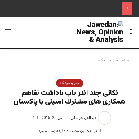
جستجو برای
منو
خانه
/
خبر و دیدگاه
خبر و دیدگاه
نكاتى چند اندر باب ياداشت تفاهم
همكارى هاى مشترك امنيتى با پاكستان
عبدالحی خراسانی
می 25, 2015
1
خواندن این مطلب 3 دقیقه زمان میبرد