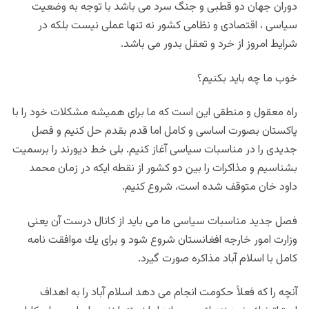
دوران جهان دو قطبى و جنگ سرد مى باشد با توجه به وضعيت
سياسى ، اقتصادى و نظامى كشور نه تنها عملى نيست بلكه در
شرايط امروز از خرد و تعقل بدور مى باشد.
خوب ما چه بايد بكنيم؟
راه معقول و منطقى اين است كه ما براى هميشه مشكلات خود را با
پاكستان بصورت اساسى و كامل اما قدم بقدم حل كنيم و فصل
جديدى را در مناسبات سياسى آغاز كنيم. بلى خط ديورند را برسميت
بشناسيم و مذاكرات را بين دو كشور از نقطه ايكه در زمان محمد
داود خان متوقف شده است، شروع كنيم.
فصل جديد مناسبات سياسى ما مى بايد از كانال درست آن يعنى
وزارت امور خارجه افغانستان شروع شود و براى يك موافقت نامه
كامل با اسلام آباد مذاكره صورت گيرد.
آنچه را كه فعلاً حكومت انجام مى دهد اسلام آباد را به اهداف