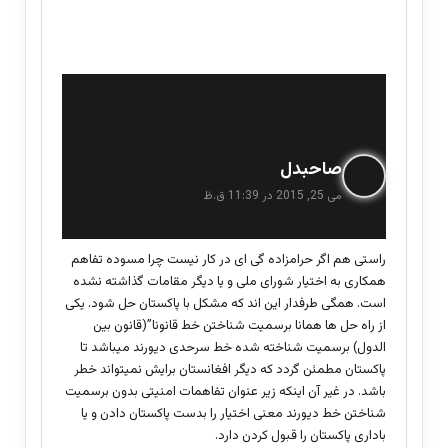
گ
صاحبدل
ف
می 25, 2015 در 11:39 ق.ظ
ت
:
راستی هم اگر حرامزاده گی ای در کار نیست چرا مسوده تفاهم
همکاری به اختیار شورای ملی و یا دیگر مقامات گذاشته نشده
است. همگی طرفدار این اند که مشکل با پاکستان حل شود. یکی
از راه حل ها همانا برسمیت شناختن خط قانونا”(قانون بین
الدول) برسمیت شناخته شده خط سرحدی دیورند میباشد تا
پاکستان مطمئن گردد که دیگر افغانستان برایش نمیتواند خطر
باشد. در غیر آن اینکه زیر عنوان تفاهمات امنیتی بدون برسمیت
شناختن خط دیورند معنی اختیار را بدست پاکستان دادن و یا
باداری پاکستان را قبول کردن دارد.