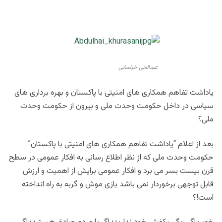
عبدالحی خراسانی
ياداشت تفاهم همكارى هاى امنيتى با پاكستان و بهره بردارى هاى
سياسى در داخل حكومت وحدت ملى و بيرون از حكومت وحدت
ملى؟
بعد از اعلام “ياداشت تفاهم همكارى هاى امنيتى با پاكستان”
حكومت وحدت ملى كه از نظر اطلاع رسانى به افكار عمومى در سطح
قرن بيست بسر مى برد و افكار عمومى برايش از اهميت و ارزش
قابل توجهى برخوردار نمى باشد بازى موش و گربه به راه انداخته
است!؟