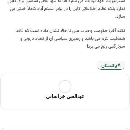
استراتيژيك خود نزديك مى سازد اما نه تنها نفعى اساسى براى كابل
ندارد بلكه نظام اطلاعاتى كابل را در برابر اسلام آباد كاملاً خنثى مى
سازد.
نكته آخر! حكومت وحدت ملى تا حالا نشان داده است كه فاقد
شفافيت لازم مى باشد و رهبرى سياسى آن از تضاد درونى و
سردرگمى رنج مى برد!
پاکستان
عبدالحی خراسانی