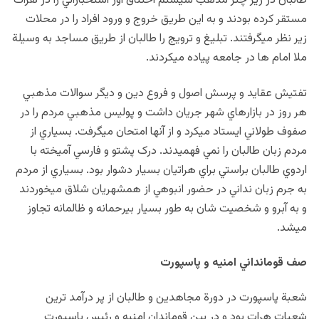
طالبان در زير چتر مذهب سيستم اختناق آور استخباراتي را در هرات
مستقر کرده بودند و به اين طريق خروج و ورود افراد را در محلات
زير نظر می‏گرفتند. تبليغ و ترويج را طالبان از طريق مساجد به وسيلة
ملا امام ها در جامعه پياده مي‏کردند.
تفتيش عقايد و پرسش اصول و فروع دين و ديگر سوالات مذهبي
هر روز در بازارهاي شهر جريان داشت و پوليس مذهبي مردم را در
صفوف طولاني ايستاد می‏کرد و از آنها امتحان مي‏گرفت. بسياري از
مردم زبان طالبان را نمي فهميدند. درک پشتو و فارسي آميخته با
اردوي طالبان براستي براي هراتيان بسيار دشوار بود. بسياري از مردم
به جرم زبان نداني در حضور انبوهي از همشهريان شلاق مي‏خوردند
و به آبرو و شخصيت شان به طور بسيار بي‏رحمانه و ظالمانه تجاوز
می‏شد.
صف قومانداني امنيه و پاسپورت
شعبة پاسپورت در دورة مجاهدين و طالبان از پر درآمد ترين
شعبات هرات بود و در بين قوماندان امنيه و رئيس پاسپورت