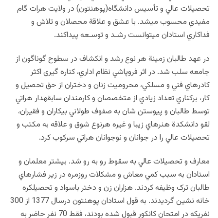
تحصيلات عالي و تأسيس دانشگاه(پوهنتون) در ولايت هرات گام
مفيدي محسوب می‏شد. با عشق و علاقة محصلان و تلاش و
فداکاري استادان مي‏توانست رشـد و توسـعه پيداکند.
در عهد طالبان زمينة هر نوع رشد و انکشاف در سطوح گوناگون از
جامعه سلب شد. در اثر فروپاشي نظام اداري، کناره‏ گيری اکثر
کادرهاي فني و مسلکي، محروميت زنان و دختران از حق تحصيل و
کار، برکناري تعداد زيادي از متخصصان و کارمندان سابقه‏دار هراتي
توسط طالبان و پيوستن شان به صفوف طولاني بيکاران و فقيران،
لقو دانشکدة هنرهاي زيبا و غيره هرنوع شوق و علاقه به مکتب و
تحصيلات عالي را در جوانان و نوجوانان هراتي سرکوب کرد.
معارف و تحصيلات عالي به سقوط رو به رو شد. بيشتر معلمان و
استادان به سبب کمي معاش و مشکلات روزمره در زير فشارهاي
طالبان ترک وظيفه کردند. هزاران زن و دختر باسواد و تحصيلکره
خانه نشين گرديدند. به قول استادان پوهنتون درسال 1377 از 300
نفري‏که در امتحان کانکور قبول شده بودند، فقط 70 نفر حاضر به