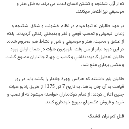
که از آزار، شکنجه و کشتن انسان لـذت مي برند، به قتل هنر و
موسيقي نيز افتخار می‏کنند.
در عهد طالبان نه تنها مردم در نظام خشونت و شلاق، شکنجه و
زندان، تبعيض و تعصب قومي و فقر و بدبختي زنداني گرديدند، بلکه
از عشق و محبت، هنر و موسيقي و شور و نشاط هم محروم شدند.
در اين دوره تياتر از بين رفت؛ تلويزيون هرات در همان اوايل ورود
طالبان تعطيل گرديد؛ نقاشي و کشيدن چهرة جانداران ممنوع گشت
و عکس برداري منع شد.
طالبان باور داشتند که هرکس چهرة جاندار را بکشد بايد در روز
قيامت به آن جان بدهد. به تاريخ 7 ثور 1375 از طريق راديو هرات
چنين اعلان کردند: از تمام دوکانداران خواسته می‏شود که از نصب و
خريد و فروش عکس‏هاي بي‏روح خود‏داري کنند.
قتل کبوتران قشنگ