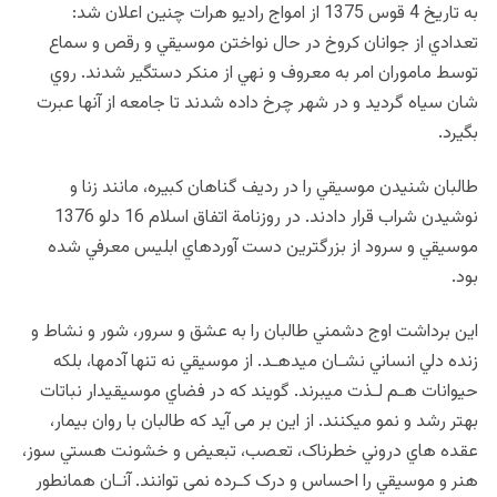
به تاريخ 4 قوس 1375 از امواج راديو هرات چنين اعلان شد:
تعدادي از جوانان کروخ در حال نواختن موسيقي و رقص و سماع
توسط ماموران امر به معروف و نهي از منکر دستگير شدند. روي
شان سياه گرديد و در شهر چرخ داده شدند تا جامعه از آنها عبرت
بگيرد.
طالبان شنيدن موسيقي را در رديف گناهان کبيره، مانند زنا و
نوشيدن شراب قرار دادند. در روزنامة اتفاق اسلام 16 دلو 1376
موسيقي و سرود از بزرگ‏ترين دست آوردهاي ابليس معرفي شده
بود.
اين برداشت اوج دشمني طالبان را به عشق و سرور، شور و نشاط و
زنده دلي انساني نشـان مي‏دهـد. از موسيقي نه تنها آدم‏ها، بلکه
حيوانات هـم لـذت مي‏برند. گويند که در فضاي موسيقيدار نباتات
بهتر رشد و نمو می‏کنند. از اين بر می ‏آيد که طالبان با روان بيمار،
عقده هاي دروني خطرناک، تعصب، تبعيض و خشونت هستي سوز،
هنر و موسيقي را احساس و درک کـرده نمی توانند. آنـان همان‏طور