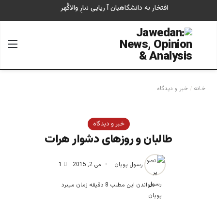
افتخار به دانشگاهیان آ ریایی تبارِ والاگُهر
جستجو برای
منو
خانه
/
خبر و دیدگاه
خبر و دیدگاه
طالبان و روزهای دشوار هرات
رسول پویان
می 2, 2015
1
خواندن این مطلب 8 دقیقه زمان میبرد
رسول پویان- شاعر با رسالت