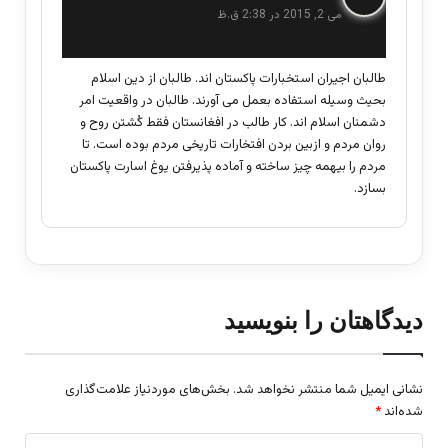
ف
می 2, 2015 در 2:38 ق.ظ
ت
:
طالبان اجیران استخبارات پاکستان اند. طالبان از دین اسلام
بحیث وسیله استفاده بعمل می آورند. طالبان در واقعیت امر
دشمنان اسلام اند. کار طالب در افغانستان فقط کُشتن روح و
روان مردم و ازبین بردن افتخارات تاریخی مردم بوده است. تا
مردم را بیهمه چیز ساخته و آماده پذیرفتن یوغ اسارت پاکستان
بسازد.
دیدگاهتان را بنویسید
نشانی ایمیل شما منتشر نخواهد شد.
بخش‌های موردنیاز علامت‌گذاری
شده‌اند
*
د