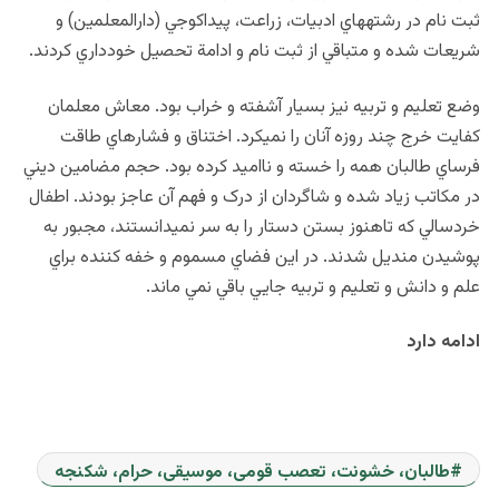
ثبت نام در رشته‏هاي ادبيات، زراعت، پيداکوجي (دارالمعلمين) و
شريعات شده و متباقي از ثبت نام و ادامة تحصيل خودداري کردند.
وضع تعليم و تربيه نيز بسيار آشفته و خراب بود. معاش معلمان
کفايت خرج چند روزه آنان را نمی‏کرد. اختناق و فشارهاي طاقت
فرساي طالبان همه را خسته و نااميد کرده بود. حجم مضامين ديني
در مکاتب زياد شده و شاگردان از درک و فهم آن عاجز بودند. اطفال
خردسالي که تاهنوز بستن دستار را به سر نمی‏دانستند، مجبور به
پوشيدن منديل شدند. در اين فضاي مسموم و خفه کننده براي
علم و دانش و تعليم و تربيه جايي باقي نمي ماند.
ادامه دارد
طالبان، خشونت، تعصب قومی، موسیقی، حرام، شکنجه