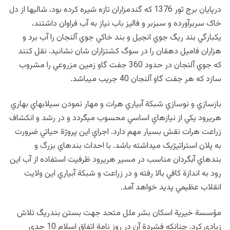
درپايان برج ثور 1376 که گندمزاران تازه شيره کرده بود، شالي‏ها از دل
خاک سربرآورده و سبزبر و فاليز باب نياز به آب فراوان داشتند،
يکبارگي بند ريگ جوي انجيل و بند خاکي جوي آلنجان را آب برد و
هزاران فاميل دهقان را در سوگ کشتزاران شان نشانيد. نقل کنند
که جوي آلنجان در حدود 360 جفت گاو زمين مزروعي را مشروب
سازد که هر جفت گاو آلنجان 40 جريب می‏باشد.
بازسازي و نوسازي شبکة آبياري هرات و مهار نمودن سيلاب‏هاي بهاري
هريرود يکي از نيازهاي اساسي محسوب مي‏گردد و در رشد و انکشاف
زراعت هرات نقش بسيار مهم دارد. اجراي اين پروژة حياتي ضرورت
به پلان استراتيژيک مي‏داشته باشد. با احداث بندهاي بزرگ و
بندهاي آبگردان مناسب در مسير هريرود ظرفيت استفاده از آب اين
رود به اندازة کافي بالا رفته و در زراعت و شبکة آبياري اين ولايت
انقلاب عظيمي پديد خواهد آمد.
مؤسسة خيرية اسکان بشر ملل متحد جهت بستن بندريگ تلاش
زيادي کرد. چنان‏که فشردة آن در روز نامة اتفاق اسلام 10 جدي