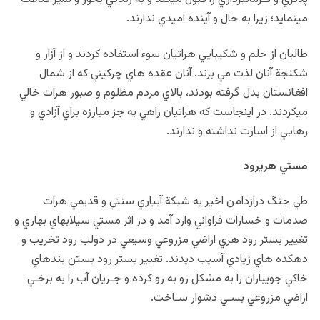
مي‏نمايد؛ زيرا به حال و آينده اميدي ندارند.
طالبان از حلم و شکيبايي هراتيان سوء استفاده کردند و از آزار و
شکنجة آنان لذت مي‏ برند. آنان عقده هاي چرکيني که از شمال
افغانستان بدل گرفته بودند، بالاي مردم مظلوم و صبور هرات خالي
می‏کردند. در اينجاست که هراتيان راهي به جز مبارزه براي آزادي و
رهايي از اسارت نداشته و ندارند.
مستي هريرود
طي جنگ درازدامن اخير به شبکة آبياري سنتي و قديمي هرات
صدمات و خسارات فراواني وارد آمد و در اثر مستي سيلاب‏هاي بهاري و
تغيير بستر رود هري اراضي مزروعي وسيعي در دولب رود تخريب و
دهکده هاي زيادي آسيب ديدند. تغيير بستر رود بستن بند‏هاي
خاکي جويباران را به مشکل رو به رو کرده و جـريان آب را به برخـي
اراضي مزروعي بسـي دشوار سـاخت.