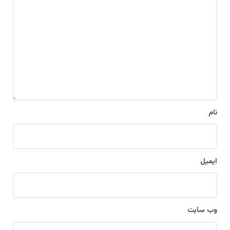
ی
د
گ
ا
ه
*
نام
ایمیل
وب‌ سایت