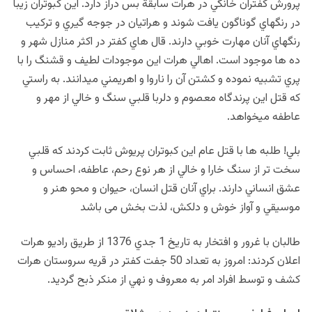
پرورش کفتران خانگي در هرات سابقة بس دراز دارد. اين کبوتران زيبا
در رنگهاي گوناگون يافت شوند و هراتيان در جوجه گيري و ترکيب
رنگهاي آنان مهارت خوبي دارند. قال هاي کفتر در اکثر منازل شهر و
ده ها موجود است. اهالي هرات اين موجودات لطيف و قشنگ را با
پري تشبيه نموده و کشتن آن را ناروا و اهريمني مي‏دانند. به راستي
که قتل اين پرندگاه معصوم و دلربا قلبي سنگ و خالي از مهر و
عاطفه مي‏خواهد.
بلي! طلبه ها با قتل عام اين کبوتران پري‏وش ثابت کردند که قلبي
سخت تر از سنگ خارا و خالي از هر نوع رحم، عاطفه، احساس و
عشق انساني دارند. براي آنان قتل انسان، حيوان و محو هنر و
موسيقي و آواز خوش و دلکش، لذت بخش می باشد
طالبان با غرور و افتخار به تاريخ 1 جدي 1376 از طريق راديو هرات
اعلان کردند: امروز به تعداد 50 جفت کفتر در قريه سروستان هرات
کشف و توسط افراد امر به معروف و نهي از منکر ذبح گرديد.