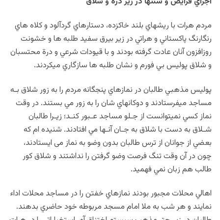
اجراي فرايض و سنت‏ها در زير دره و شلاق
مردم هرات با ريش‏هاي بلند خاکزده، دستارهاي گردآلود و کلاه ‏هاي
رنگارنگ پاکستاني و هراتي در زير بيرق سفيد طلبه ها و خشونت
روزافزون آنان عادت گرفته بودند و با قيودات شرعي و درة محتسبان
و شلاق پوليس بي فورم و نشان طلبه ها سازگاري می‏کردند.
پوليس مذهبي طالبان در نمازهاي پنجگانه مردم را به زور شلاق بـه
مساجد مي‏فرستادند و دوکانهاي شان را به زور مي بستند. در وقت
نماز کسي نمي‏توانست از جـلو مساجد عـبور کنـد؛ زيـرا طالبان
شـلاق به دست با شلاق به جـان آنـها مي ‏افتادند. شنيده ‏ام که
بعضي از جوانان از ترس طالبان بدون وضو به نماز می ‏ايستادند،
چون در آن وقت تنگ فرصت وضو گرفتن را نداشتند و شلاق کور
طالب هم زبان نمي فهميد.
اهالي محلات مجبور بودند نمازهاي خفتن را در مساجد محلات اداء
نمايند و هر شب به ملا امام مسجد مربوطه خود حاضري بدهند.