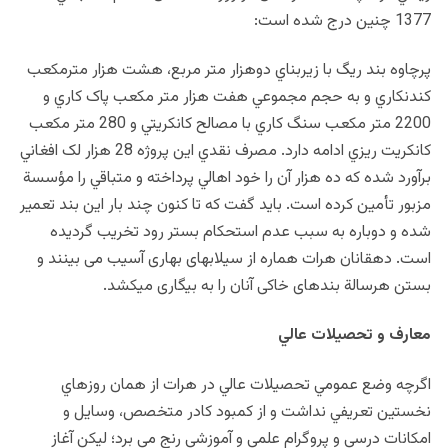
1377 چنين درج شده است:
پرچاوه بند ريگ با زيربناي دوهزار متر مربع، هشت هزار مترمکعب
کندنکاري و به حجم مجموعي هفت هزار متر مکعب پاک کاري و
2200 متر مکعب سنگ کاري با مصالح کانکريتي و 280 متر مکعب
کانکريت ريزي ادامه دارد. مصرف نقدي اين پروژه 28 هزار لک افغاني
برآورد شده که ده هزار آن را خود اهالي پرداخته و متباقي را مؤسسة
مزبور تأمين کرده است. بايد گفت که تا کنون چند بار اين بند تعمير
شده و دوباره به سبب عدم استحکام بستر رود تخريب گرديده
است.
دهقانان هرات هماره از سيلاب‏های بهاری آسيب می بينند و
بستن هرسالة بندهای خاکی آنان را به بيگاری می‏کشد.
معارف و تحصيلات عالي
اگرچه وضع عمومي تحصيلات عالي در هرات از همان روزهاي
نخستين تعريفي نداشت و از کمبود کادر متخصص، وسايل و
امکانات درسي و پروگرام علمي و آموزشي رنج مي‏ برد؛ ليکن آغاز