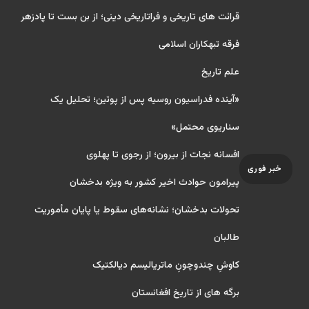
قرائت های تاریخی و فراتاریخی دینی؛ از بن بست تا پادزهر
فرقه تبهکاران اسلامی
علم تاریخ
«آینده فدراسیون روسیه پس از پوتین؛ تحلیل یک
سناریوی محتمل»
افسانه نجات از بیرون؛ از رجوی تا پهلوی
خبر فوری
پیرامون حوادث اخیر کشور به ویژه بدخشان
تحولات بدخشان؛ نشانه‌های سقوط یا پایان مأموریت
طالبان
کاوشِ چندو‌چونِ ماتریالیسم دیالکتیک
برگه های از تاریخ افغانستان