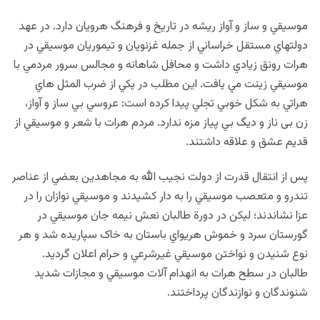
موسيقي و ساز و آواز ريشه در تاريخ و فرهنگ هرويان دارد. در عهد
دولت‏هاي مستقل خراساني از جمله غزنويان و تيموريان موسيقي در
هرات رونق زيادي داشت و محافل شاهانه و مجالس سرور مردمي با
موسيقي زينت مي يافت. اين مطلب در يکي از ضرب المثل ‏هاي
هراتي به شکل خوبي تجلي پيدا کرده است: عروسي بي ساز و آواز،
زن بی ناز و ديگ بي پياز مزه ندارد. مردم هرات با شعر و موسيقي از
قديم عشق و علاقه داشتند.
پس از انتقال قدرت از دولت نجيب ‏الله به مجاهدين بعضي از عناصر
تندرو و متعصب موسيقي را به دار کشيدند و موسيقي نوازان را در
عزا نشاندند؛ ليکن در دورة طالبان نعش نيمه جان موسيقي در
گورستان سرد و خموش هريواي باستان به خاک سپاريده شد و هر
نوع شنيدن و نواختن موسيقي غيرشرعي و حرام اعلان گرديد.
طالبان در سطح هرات به انهدام آلات موسيقي و مجازات شديد
شنوندگان و نوازندگان پرداختند.