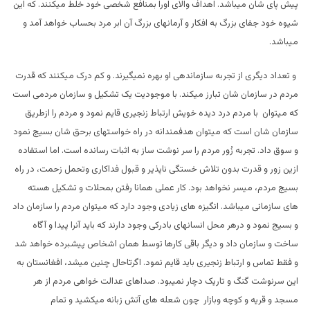
پیش پای شان میباشد. اهداف والای اورا بمنافع شخصی خود خلط میکنند. که این
شیوه خود جفای بزرگ به افکار و آرمانهای بزرگ آن ابر مرد بحساب خواهد آمد و
میباشد.
و تعداد دیگری از تجربه سازماندهی او بهره نمیگیرند. و کم درک میکنند که قدرت
مردم در سازمان شان تبارز میکند. با موجودیت یک تشکیل و سازمان مردمی است
که میتوان با مردم درد دیده خویش ارتباط زنجیری قایم نمود و مردم را ازطریق
سازمان شان است که میتوان هدفمندانه در راه خواستهای برحق شان بسیج نمود
و سوق داد. تجربه زُور مردم را سر نوشت ساز به اثبات رسانده است. اما استفاده
ازین زور و قدرت بدون تلاش خستگی ناپذیر و قبول فداکاری وتحمل زحمت، در راه
بسیج مردم، میسر نخواهد بود. کار عملی همانا رفتن بمحلات و تشکیل هسته
های سازمانی میباشد. انگیزه های زیادی وجود دارد که میتوان مردم را سازمان داد
و بسیج نمود و درهر محل انسانهای بادرکی وجود دارند که باید آنرا پیدا و آگاه
ساخت و سازمان داد و دیگر باقی کارها توسط همان اشخاص پیشبرده خواهد شد
و فقط تماس و ارتباط زنجیری باید قایم نمود. اگرتاحال چنین میشد، افغانستان به
این سرنوشت گنگ و تاریک دچار نمیبود. صداهای عدالت خواهی مردم از هر
مسجد و قریه و کوچه وبازار چون شعله های آتش زبانه میکشید و تمام