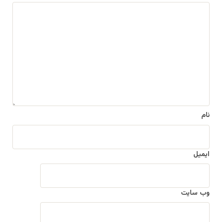
د
ی
د
گ
ا
ه
*
نام
ایمیل
وب‌ سایت