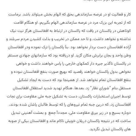
کار و فعالیت او در عرصه سازماندهی بحق که الهام بخش میتواند باشد. برماست
که از تجربه این بزرک مرد در عرصه سازماندهی الهام بگیریم، او هنگام اقامت
کوتاهش در پاکستان در یافت که پاکستان در ارتباط به افغانستان هرگز نیت نیک
نداشته و نخواهد داشت، و تا حد ممکن در تخریب و بذلت کشیدن مردم سربلند و
آزاده افغانستان دست بردار نخواهد بود. بنآ پاکستان را ترک نموده ودر افغانستان
وطن واحد و بجان برابرش مکان گزید. او دریافته بود که سازمانهای جهادی مستقر
در پاکستان ناگذیر جیره دار کمکهای خارجی را پاس خواهند داشت و خواهی
نخواهی بدول پاکستان خواهند رقصید که بهیچ صورت بنفع افغانستان نبوده و
بنفع افغانستان تمام نخواهد شد. از همینجا بود که دست به ایجاد تشکیل
مستقل بنام “شورای نظار” زد. بعدها، هنگام تهدید شدید استقلال افغانستان
توسط اجیران استخبارات پاکستان، دست به تشکیل جبه ملی مقاومت برای نجات
افغانستان زد، که درین جبه تمام نیروهای را که توسط طالبان پاشان شده بودند،
دوباره بسیج و در زیر بیرق مقاومت ملی، مجددآ جمع و بمشت آهنینی تبدیل
ساخت که در نتیجه پاکستان درپلان خویش ناکام ماند و افغانستان بیکی از صوبه
های پاکستان تبدیل نگردید.