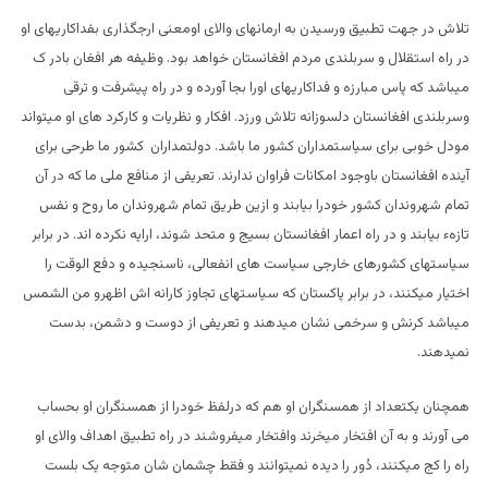
تلاش در جهت تطبیق ورسیدن به ارمانهای والای اومعنی ارجگذاری بفداکاریهای او
در راه استقلال و سربلندی مردم افغانستان خواهد بود. وظیفه هر افغان بادر ک
میباشد که پاس مبارزه و فداکاریهای اورا بجا آورده و در راه پیشرفت و ترقی
وسربلندی افغانستان دلسوزانه تلاش ورزد. افکار و نظریات و کارکرد های او میتواند
مودل خوبی برای سیاستمداران کشور ما باشد. دولتمداران کشور ما طرحی برای
آینده افغانستان باوجود امکانات فراوان ندارند. تعریفی از منافع ملی ما که در آن
تمام شهروندان کشور خودرا بیابند و ازین طریق تمام شهروندان ما روح و نفس
تازهء بیابند و در راه اعمار افغانستان بسیج و متحد شوند، ارایه نکرده اند. در برابر
سیاستهای کشورهای خارجی سیاست های انفعالی، ناسنجیده و دفع الوقت را
اختیار میکنند، در برابر پاکستان که سیاستهای تجاوز کارانه اش اظهرو من الشمس
میباشد کرنش و سرخمی نشان میدهند و تعریفی از دوست و دشمن، بدست
نمیدهند.
همچنان یکتعداد از همسنگران او هم که درلفظ خودرا از همسنگران او بحساب
می آورند و به آن افتخار میخرند وافتخار میفروشند در راه تطبیق اهداف والای او
راه را کج میکنند، دُور را دیده نمیتوانند و فقط چشمان شان متوجه یک بلست