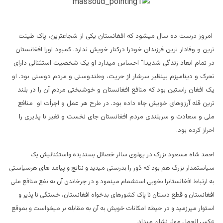
امروز درست ده سال میشود که افغانستان یکی از شجاعترین، پاک طینت
ترین و وفادار ترین فرزندان خودرا درکنار خویش ندارد. کمبود اورا افغانستان
در تمام ابعاد زندگی شدیدا” احساس میدارد او یک شخصیت استثنائی دارای
تحرک و دینامیزم بینظیر سرشار از حریت، وطندوستی و مردم دوستی بود. او
یک افغان راستین بود که منافع افغانستان و خوشبختی مردم آن را در بلند
ترین قله آرزوهای خویش جاه داده بود. در طرح هر عمل و اجرأت او منافع
ملی و سعادت و سربلندی مردم افغانستان جای نخست و تغیر نا پذیری را
احراز کرده بود.
احمد شاه مسعود بزرک در پهلوی سائر خصائل پسندیده واستثنائیش یک
سیاستمدار بزرگ هم بود که دُور را بدرستی میدید و نتائج و پیامد های هرسیاستی
به ارتباط افغانستانرا بخوبی استشمام مینمود و در چرخاندن آن به نفع منافع ملی
افغانستان و قطع دستان نا پاک کشورهای بدخواه افغانستان، خستگی نا پذیر و
استوار میرزمید و در حیطه امکانات خویش به آن به مقابله بر میخواست و بموقع
عکس العمل موثر نشان میداد.