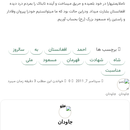
ناملایمتیهارا در خود بلعیده و حریق میساخت و آینده تابناک را بمردم درد دیده
افغانستان بشارت میداد. ودراین حالت بود که ما میتوانستیم خودرا پیروان وفادار
و راستین راه مسعود بزرگ (رح) بحساب آوریم.
برچسب ها
احمد
افغانستان
به
سالروز
شاه
شهادت
قهرمان
مسعود
ملی
مناسبت
سپتامبر 7, 2011
0
خواندن این مطلب 3 دقیقه زمان میبرد
جاودان
جاودان