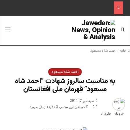
جستجو برای
منو
خانه
/
احمد شاه مسعود
احمد شاه مسعود
به مناسبت سالروز شهادت “احمد شاه
مسعود” قهرمان ملی افغانستان
سپتامبر 7, 2011
0
خواندن این مطلب 3 دقیقه زمان میبرد
جاودان