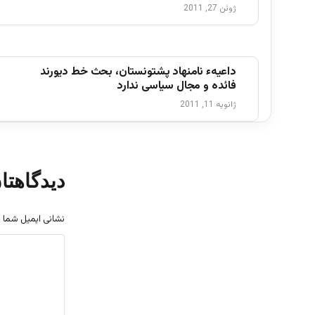
ژوئن 27, 2011
داعیهء نامنهاد پشتونستان، بحث خط دیورند
فائده و مجال سیاسی ندارد
ژانویه 11, 2011
دیدگاهتا
نشانی ایمیل شما 
د
ی
د
گ