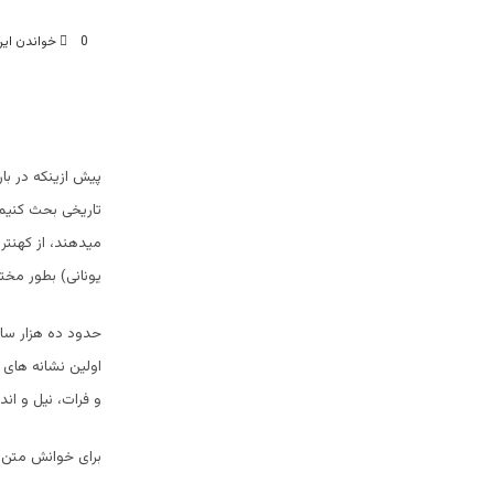
0
خواندن این مطلب 1 د
پیش ازینکه در بار
تاریخی بحث کنیم، 
میدهند، از کهنتری
یونانی) بطور مختص
حدود ده هزار سال
اولین نشانه های ت
و فرات، نیل و ا
برای خوانش متن 