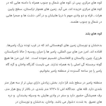
کوه های مرکزی. پس تر، کوه های شمال و جنوب همراه با دامنه هایی که در
کوه های مرکزی خزیده اند، می آید. زمین های هموار ترکستان، سطح پایین
هرات ـ فراه و دو وادی مهم با دریا هایشان و در آخر، دشت ها و صحرا هایی
در شمال و جنوب هلمند.
کوه های بلند
بدخشان و نورستان زمین های کوهستانی اند که در غرب توده بزرگ پامیرها،
افتاده اند. امرز مرز های بین المللی، پامیر ها را میان روسیه ( حالا تاجیکستان.
طرزی)، چین، پاکستان و افغانستان تقسیم نموده است. اما، این مرز ها هیچ
گونه برجسته گی اصلی را به همراه ندارند. می بایست گذرگاه واخان و گره گاه
پامیر را جز ساحه گسترده تر منطقه پامیر بخوانیم.
منطقه پامیر در سطح بلند قرا دارد. بخش زیادش دارای بیش تر از سه هزار متر
بلندی دارد. قله های جداگانه اش تا ۷۶۲۰ متر بلندی. در بالاتر از پنج هزار متر،
برف همیشگی حضور دارد و سفر در وادی هایش به وسیله یخبندان و دره
های عمیق به شدت دشوار می باشد. واخان، بدخشان و نورستان در