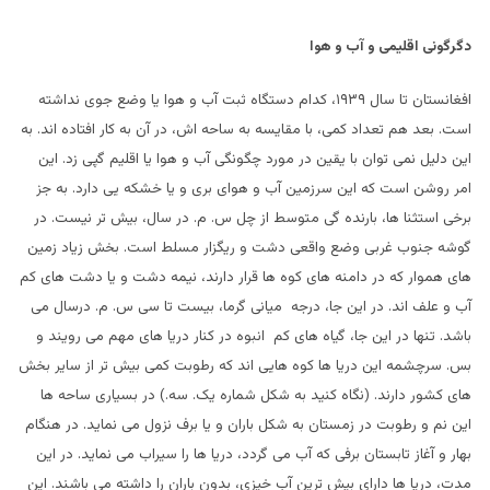
دگرگونی اقلیمی و آب و هوا
افغانستان تا سال ۱۹۳۹، کدام دستگاه ثبت آب و هوا یا وضع جوی نداشته
است. بعد هم تعداد کمی، با مقایسه به ساحه اش، در آن به کار افتاده اند. به
این دلیل نمی توان با یقین در مورد چگونگی آب و هوا یا اقلیم گپی زد. این
امر روشن است که این سرزمین آب و هوای بری و یا خشکه یی دارد. به جز
برخی استثنا ها، بارنده گی متوسط از چل س. م. در سال، بیش تر نیست. در
گوشه جنوب غربی وضع واقعی دشت و ریگزار مسلط است. بخش زیاد زمین
های هموار که در دامنه های کوه ها قرار دارند، نیمه دشت و یا دشت های کم
آب و علف اند. در این جا، درجه میانی گرما، بیست تا سی س. م. درسال می
باشد. تنها در این جا، گیاه های کم انبوه در کنار دریا های مهم می رویند و
بس. سرچشمه این دریا ها کوه هایی اند که رطوبت کمی بیش تر از سایر بخش
های کشور دارند. (نگاه کنید به شکل شماره یک. سه.) در بسیاری ساحه ها
این نم و رطوبت در زمستان به شکل باران و یا برف نزول می نماید. در هنگام
بهار و آغاز تابستان برفی که آب می گردد، دریا ها را سیراب می نماید. در این
مدت، دریا ها دارای بیش ترین آب خیزی، بدون باران را داشته می باشند. این