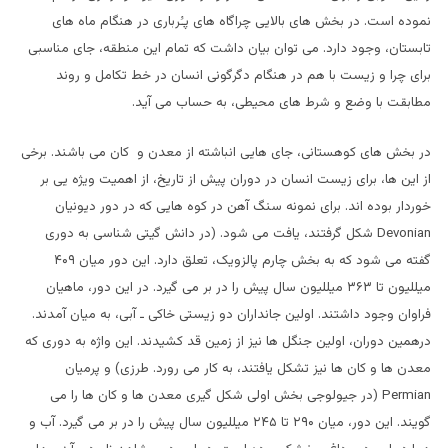
نموده است. در بخش های بالایی چراگاه های پـُرباری در هنگام ماه های
تابستان، وجود دارد. می توان بیان داشت که تمام این منطقه، جای مناسبی
برای چرا و زیست با هم در هنگام دگرگونی انسان در خط تکامل و روند
مطابقت با وضع و شرط های محیطی، به حساب می آید.
در بخش های کوهستانی، جای هایی انباشته از معدن و کان می باشند. برخی
از این ها، برای زیست انسان در دوران پیش از تاریخ، از اهمیت ویژه یی بر
خوردار بوده اند. برای نمونه سنگ آهن در کوه هایی که در دور دیونیان
Devonian
شکل گرفتند، یافت می شود. (در دانش گیتی شناسی به دوری
گفته می شود که به بخش چارم پالزویک، تعلق دارد. این دور میان ۴۰۹
میللیون تا ۳۶۳ میللیون سال پیش را در بر می گیرد. در این دور، ماهیان
فراوان وجود داشتند. اولین جانداران دو زیستی خاکی ـ آبی، به میان آمدند.
درهمین دوران، اولین جنگل ها نیز از زمین قد کشیدند. این واژه به دوری که
معدن ها و کان ها نیز تشکل یافتند، به کار می رورد. طرزی) و پرمیان
Permian
(در جیولوجی بخش اولی شکل گیری معدن ها و کان ها را می
گویند. این دور، میان ۲۹۰ تا ۲۴۵ میللیون سال پیش را در بر می گیرد. آب و