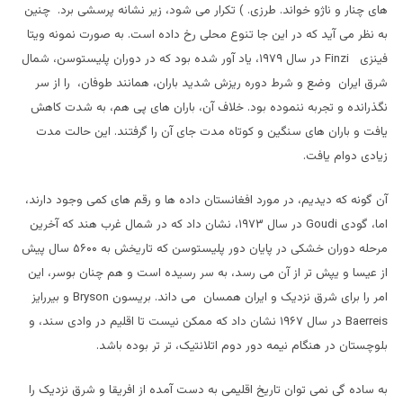
های چنار و ناژو خواند. طرزی. ) تکرار می شود، زیر نشانه پرسشی برد. چنین
به نظر می آید که در این جا تنوع محلی رخ داده است. به صورت نمونه ویتا
فینزی
Finzi
در سال ۱۹۷۹، یاد آور شده بود که در دوران پلیستوسن، شمال
شرق ایران وضع و شرط دوره ریزش شدید باران، همانند طوفان، را از سر
نگذرانده و تجربه ننموده بود. خلاف آن، باران های پی هم، به شدت کاهش
یافت و باران های سنگین و کوتاه مدت جای آن را گرفتند. این حالت مدت
زیادی دوام یافت.
آن گونه که دیدیم، در مورد افغانستان داده ها و رقم های کمی وجود دارند،
اما، گودی
Goudi
در سال ۱۹۷۳، نشان داد که در شمال غرب هند که آخرین
مرحله دوران خشکی در پایان دور پلیستوسن که تاریخش به ۵۶۰۰ سال پیش
از عیسا و یپش تر از آن می رسد، به سر رسیده است و هم چنان بوسر، این
امر را برای شرق نزدیک و ایران همسان می داند. بریسون
Bryson
و بیررایز
Baerreis
در سال ۱۹۶۷ نشان داد که ممکن نیست تا اقلیم در وادی سند، و
بلوچستان در هنگام نیمه دور دوم اتلانتیک، تر تر بوده باشد.
به ساده گی نمی توان تاریخ اقلیمی به دست آمده از افریقا و شرق نزدیک را