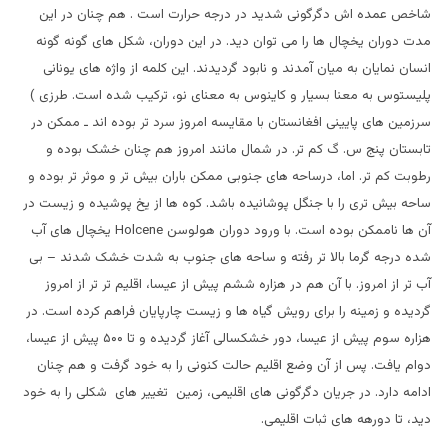
شاخص عمده اش دگرگونی شدید در درجه حرارت است . هم چنان در این
مدت دوران یخچال ها را می توان دید. در این دوران، شکل های گونه گونه
انسان نمایان به میان آمدند و نابود گردیدند. این کلمه از واژه های یونانی
پلیستوس به معنا بسیار و کاینوس به معنای نو، ترکیب شده است. طرزی )
سرزمین های پایینی افغانستان با مقایسه امروز سرد تر بوده اند ـ ممکن در
تابستان پنج س. گ کم تر. در شمال مانند امروز هم چنان خشک بوده و
رطوبت کم تر. اما، درساحه های جنوبی ممکن باران بیش تر و موثر تر بوده و
ساحه بیش تری را با جنگل پوشانیده باشد. کوه ها از یخ پوشیده و زیست در
آن ها ناممکن بوده است. با ورود دوران هولوسن
Holcene
یخچال های آب
شده درجه گرما بالا تر رفته و ساحه های جنوب به شدت خشک شدند – بی
آب تر از امروز. با آن هم در هزاره ششم پیش از عیسا، اقلیم تر تر از امروز
گردیده و زمینه را برای رویش گیاه ها و زیست چارپایان فراهم کرده است. در
هزاره سوم پیش از عیسا، دور خشکسالی آغاز گردیده و تا ۵۰۰ پیش از عیسا،
دوام یافت. پس از آن وضع اقلیم حالت کنونی را به خود گرفت و هم چنان
ادامه دارد. در جریان دگرگونی های اقلیمی، زمین تغییر های شکلی را به خود
دید، تا دورهه های ثبات اقلیمی.