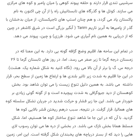
سرشیبی تندی قرار دارند و حلقه پیوند کوهی را میان پامیر و کوه های مرکزی
می سازند. کوتل ها و گذرگاه های تابستانیش راه را از آن چی اکنون به نام
پاکستان یاد می گردد، و هم چنان استپ های تاجیکستان، از میان بدخشان با
گذر از پامیرها به آبریز تاریم
Tarim
( آبگیر بزرگی است در شرق کاشغر در چین
که از دریایی به همین نام آبیاری می شود. طرزی) و چین، پیوند می دهد.
در تمام این ساحه ها، اقلیم وضع گزافه گونه یی دارد. به این معنا که در
زمستان درجه گرما تا زیر صفر می رسد، اما، در روز های تابستان گرما تا ۲۶
درجه س. گ یا برتر از آن بالا می رود. (نگاه کنید به شکل شماره یک. هشت).
در این جا اقلیم به شدت زیر تاثیر بلندی ها و ارتفاع ها زمین از سطح بحر، قرار
داشته می باشد. به همین دلیل تنوع زیست را می توان شاهد بود. بخش
کوهستان از دید جیوگرافی به شدت پیچیده است و از گونه گونی زیادی بر
خوردار می باشد. این جا زیر فشار و حرکت شدید در جریان تشکل سلسله کوه
های همالیا، قرار گرفت. در نتیجه، سبب درهم ریختن قشر بالایی کوه ها
گردید. با آن که در این جا ما شاهد تنوع ساختار کوه ها هستیم، اما، شکل
مسلط همانا بخش نازک می باشد. در بخشی از دره ها می توان رسوب لای
هایی را دید که از بستر دریاچه های یخبندان شکل گرفته است. این امر، زمین