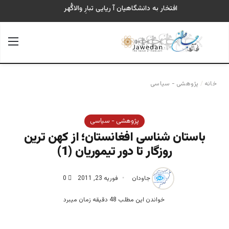
افتخار به دانشگاهیان آ ریایی تبارِ والاگُهر
جستجو برای
منو
خانه
/
پژوهشی - سیاسی
پژوهشی - سیاسی
باستان شناسی افغانستان؛ از کهن ترین
روزگار تا دور تیموریان (1)
جاودان
فوریه 23, 2011
0
خواندن این مطلب 48 دقیقه زمان میبرد