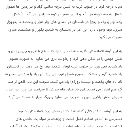
میانه درجه گرما در جنوب غرب به شش درجه سانتی گراد و در زمین ها هموار
شمال به سه درجه س. گ. و تا زیر صفر در کوه ها پایین می آید. ( شکل،
یک. چار و یک و پنج) در تابستان در بلندی های چار هزار و پنجصد تا پنجهزار
متری، برف وجود دارد. این امر در زمستان به بلندی یکهزار و هشتصد متری،
صورت می گیرد.
به این گونه افغانستان اقلیم خشک بری دارد که سطح بلندی و پایینی زمین،
نقش مهمی را در شکل دهی گرما و رطوبت بازی می نماید. به صورت عموم
باد شدید نمی وزد. در جنوب غرب توفان شدید برف رخ می دهد. در تابستان
باد شدید گرم و خشک از سوی شمال غرب می وزد. این باد را مردمان محل به
نام باد های یکصد و بیست روز(ه) یاد می کنند. سرعت این باد، گاهی از صد
گره هم تجاوز می نماید. این باد میان ماه جولای تا سپتمبر می وزد. این امر با
خویش بخش بالایی زمین را تخریب می نماید و ریگ سیار به همراه می آورد.
به این گونه، به قدر کافی گفته شد که در بخش زیاد افغانستان کمبود
دسترسی به آب در هنگام فصل کشت و زراعت، بر مولدیت حاصل های
کشاورزی اثر مهمی دارد و سطح تولید زراعتی بسته به چگونگی شبکه آبیاری