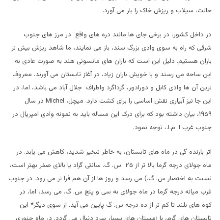
حالت، سیلاب و ریزش خاک را بار می آورد.
در داخل کشور، در برخی جای ها مانند دره های واقع در مرز های جنوب
شرقی که راه به سوی وادی بزرگ سند، باز می نمایند، ما شاهد ریزش بیش تر
باران هستیم. دلیل این است که باران های مانسونی هند به صورت عادی به
این ساحه می رسند و با خویش باران زیاد، در آغاز تابستان می آورند. معروف
ترین آن ها وادی کابل و دورادور، گرداگرد واطراف جلال آباد می باشد، اما، در
این جا نیز آبیاری نقش اساسی را برای کشت دارد. میچل،
Michel
در سال
۱۹۵۹، بیان داشته بود که برای درک این مساله باید به نمونه وادی امپریال در
جنوب غرب ا. م.ا.، توجه نمود.
اثر بارنده گی در ماه های تابستان، به خاطر تبخیر شدید، کاهش می یابد. در
ماه جولای درجه گرما بالا تر از ۲۵ س. گ. سانتی گراد یا بالای صفر بهتر است،
نسبت به اختصار س. گ.) می رسد و روز ها از آن هم فرا تر می رود. در جنوب
غرب میانه درجه گرما در ماه جولای به سی و پنج س. گ. می رسد، اما، در
کوه های بلند تا کم تر از ده درجه س. گ پایین می آید. از سوی دیگر* این
تابستان های گرم، با زمستان های بسیار سرد دنبال می گردد. در ماه جنوری