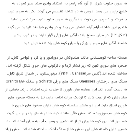
به سوی جنوب شرق، از گره گاه پامیر به امتداد وادی سند سیر نموده به
خلیج پارس می رسد. دومی به دو شاخه تقسیم می گردد. یکی به سوی غرب
یا هرات و کسپین می دود، و دیگری به سوی جنوب غرب حرکت می نماید.
بلندی این شاخه، آرام آرام کاهش می یابد و در وادی هیلمند ناپدید می گردد.
(شکل.۱.۲). در میان سطح بلند، آبگیر های ژرفی قرار دارند و در غرب وادی
هلمند آبگیر های مهم و بزرگی را میان کوه های یاد شده توان دید.
هسته ساحه کوهستانی مانند هندوکش در دورادور و یا گرد و نواحی کابل، از
صخره های بلوری کهن که زیر فشار گرما و دگرگونی های جوی شکل گرفته اند،
ساخته شده اند.(گنس سر
Gansser
، ۱۹۶۴). درنورستان، در شمال شرق کابل،
سنگ های درخشان
Gneisses
سنگ های ورقی
Schists
و سنگ خارا
Granits
به دست آمده اند. این صخره های بلوری تا جنوب غرب امتداد دارند. بخشی از
هندوکش که از غرب کابل تا نزدیک هرات ادامه دارد، نیز به دسته صخره های
بلوری تعلق دارد. این دو بخش سلسله کوه های دارای صخره های بلوری با
کوه های میسوزویک، که بخش باقی مانده کوه ها در شمال را در بر می گیرد،
هم مرز اند. این کوه ها بیش تر از ته نشین و رسوب آب به میان آمده اند. به
همین دلیل دامنه های این بخش ها از سنگ آهک ساخته شده اند. بخش زیاد