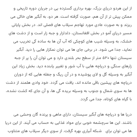
از این هردو دریای بزرگ، بهره برداری گسترده یی در جریان دوره تاریخی و
ممکن پیش تر از آن هم، صورت گرفته است. هر دو، به آبگیر های خاکی می
ریزند و به صورت عادی مورد تهاجم سیلاب های فصلی اند. در بخش پایانی
مسیر دریای آمو در بخش افغانستان، دلدلزار و جبه زار است و از دشت های
خشک، به وسیله شیب های کوچکی که آب آن ها به ساده گی تخریب می
نماید، جدا می شود. در برخی جای ها می توان نمکزار هایی را دید. آبگیر
سیستان تنها ۵۲۰ متر از سطح بحر بلندی دارد و می توان آن را پر از جبه
زارهای سنگی و دریاچه هایی با آب شور و تغییر یابنده دید. بخش زیاد این
آبگیر به وسیله گل و لای پوشیده و در آن ریگ و جغله هایی که از دوران
دریاچه های پیشین باقی مانده اند، یافت می گردد. خود وادی هلمند از دشت
ها به سوی شمال و جنوب به وسیله بریده گی ها، و آن جای که کشت نشده،
با گیاه های کوتاه، جدا می گردد.
دریا ها و دریاچه های آبگیر سیستان، دارای ماهی و پرنده گان وحشی می
باشند. این ها سرچشمه خوبی برای مواد غذایی به حساب می آیند. از این دریا
ها می توان برای شبکه آبیاری بهره گرفت. از سوی دیگر سیلاب های متناوب