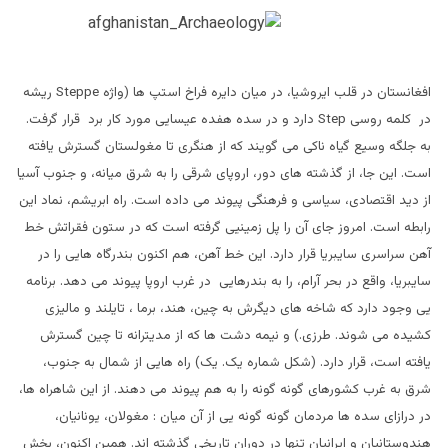
افغانستان در قلب ایروشیا، در میان دایره فراخ استپ ها (واژه
Steppe
ریشه
در کلمه روسی
Step
دارد و در سده هفده عیسایی مورد کار برد قرار گرفت.
به جلگه وسیع گیاه ناکی می گویند که از هنگری تا مغولستان گسترش یافته
است. این جا، از گذشته های دور، اروپای شرقی را به شرق میانه، و جنوب آسیا
از دید اقتصادی، سیاسی و فرهنگی پیوند می داده است. راه ابریشم، نماد این
رابطه است. امروز جای آن را پل زمینیی گرفته است که در ستون فقراتش خط
آهن سراسری سایبریا قرار دارد. این خط آهن، هم اکنون بندرگاه هایی را در
سایبریا، واقع در بحر آرام، را به بندرهایی در غرب اروپا پیوند می دهد. برنامه
یی وجود دارد که شاخه های دیگرش به چین، هند، برما ، تایلند و مالیزی
کشیده می شوند. طرزی.) و نیمه دشت ها که از مدیترانه تا چین گسترش
یافته است، قرار دارد. (شکل شماره یک. یک) راه هایی از شمال به جنوب،
شرق به غرب کشورهای گونه گونه را به هم پیوند می دهند. از این شاهراه ها،
در درازای سده ها مردمان گونه گونه یی از آن میان : مغولان، یونانیان،
هندوستانیان و ایرانیان تنها در دوران تاریخی گذشته اند. همین اکنون، بخش