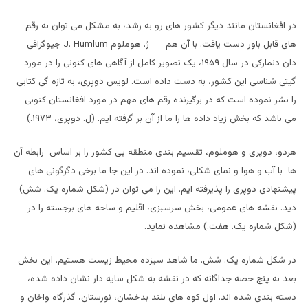
در افغانستان مانند دیگر کشور های رو به رشد، به مشکل می توان به رقم
های قابل باور دست یافت. با آن هم ژ. هوملوم
J. Humlum
جیوگرافی
دان دنمارکی در سال ۱۹۵۹، یک تصویر کامل از آگاهی های کنونی را در مورد
گیتی شناسی این کشور، به دست داده است. لویس دوپری، به تازه گی کتابی
را نشر نموده است که در برگیرنده رقم های مهم در مورد افغانستان کنونی
می باشد که بخش زیاد داده ها را ما از آن بر گرفته ایم. (ل. دوپری، ۱۹۷۳.)
هردو، دوپری و هوملوم، تقسیم بندی منطقه یی کشور را بر اساس رابطه آن
ها با آب و هوا و نمای شکلی، نموده اند. در این جا ما برخی دگرگونی های
پیشنهادی دوپری را پذیرفته ایم. این را می توان در (شکل شماره یک. شش)
دید. نقشه های عمومی، بخش سرسبزی، اقلیم و ساحه های برجسته را در
(شکل شماره یک. هفت.) مشاهده نماید.
در شکل شماره یک. شش. ما شاهد سیزده محیط زیست هستیم. این بخش
بعد به پنج حصه جداگانه که در نقشه به شکل سایه دار نشان داده شده،
دسته بندی شده اند. اول کوه های بلند بدخشان، نورستان، گذرگاه واخان و