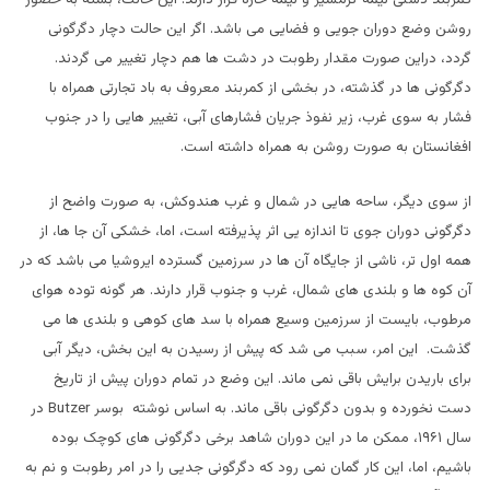
روشن وضع دوران جویی و فضایی می باشد. اگر این حالت دچار دگرگونی
گردد، دراین صورت مقدار رطوبت در دشت ها هم دچار تغییر می گردند.
دگرگونی ها در گذشته، در بخشی از کمربند معروف به باد تجارتی همراه با
فشار به سوی غرب، زیر نفوذ جریان فشارهای آبی، تغییر هایی را در جنوب
افغانستان به صورت روشن به همراه داشته است.
از سوی دیگر، ساحه هایی در شمال و غرب هندوکش، به صورت واضح از
دگرگونی دوران جوی تا اندازه یی اثر پذیرفته است، اما، خشکی آن جا ها، از
همه اول تر، ناشی از جایگاه آن ها در سرزمین گسترده ایروشیا می باشد که در
آن کوه ها و بلندی های شمال، غرب و جنوب قرار دارند. هر گونه توده هوای
مرطوب، بایست از سرزمین وسیع همراه با سد های کوهی و بلندی ها می
گذشت. این امر، سبب می شد که پیش از رسیدن به این بخش، دیگر آبی
برای باریدن برایش باقی نمی ماند. این وضع در تمام دوران پیش از تاریخ
دست نخورده و بدون دگرگونی باقی ماند. به اساس نوشته بوسر
Butzer
در
سال ۱۹۶۱، ممکن ما در این دوران شاهد برخی دگرگونی های کوچک بوده
باشیم، اما، این کار گمان نمی رود که دگرگونی جدیی را در امر رطوبت و نم به