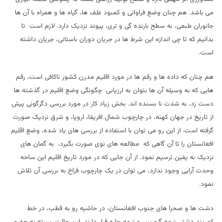
می باشد. هم چنان وضع فراوانی و کمبود علف ها، گیاه ها و همراه با آن ها
جانوران طبعی، به سطح بارنده گی و تری، پیوند نزدیک دارد. لازم است تا
بدانیم که تا چی اندازه این شرط ها در جریان دوران باستانی، جریان داشته
است.
هم چنان که داده ها و رقم ها در مورد اقلیم مدرن کشور ناکافی است، رقم
هایی که به وسیله آن ها بتوان به ارزیابی چگونگی وضع اقلیم در گذشته ها
دست زد، به شدت نا بسنده اند. بخش زیاد کار در مورد بررسی دگرگونی پیش
از تاریخ در جهان کهنه، در چارچوب شمال افریقا، اروپا، و شرق نزدیک صورت
گرفته است. از این رو می توان با استفاده از بررسی های یاد شده، وضع اقلیم
افغانستان را تا آن گاهی که مطالعه های نوی صورت بگیرد، به گمان های
نزدیک به یقین ترسیم نمود. از آن جایی که در مورد تاریخ اقلیم این ساحه
وحدت آرایی وجود ندارد، می توان در یک چارچوب فراخ به بررسی آن تلاش
نمود.
دشت ها و صحرا های جنوب افغانستان، در حاشیه رو به قطب، در خط
کمربند دشتی نیمه گرمسیر و نیمه حاره قرار دارند. این حالت، بسته به حضور