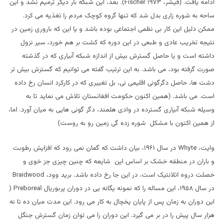
ادامه یافت. (فیشر، ۱۹۷۳
Fischer
). بعد، این شبکه بار دیگر ترمیم نشد و این
ساحه به شوره زاری بدل شد که تنها گروه کوچک مردم را تغذیه می کرد.
ممکن دلیل این کار بی نظمی اجتماعی بوده باشد و یا این که باروری زمین در
نتیجه تخریب عادی و طبعی در این دوره که کشت بر هم خورد، سیر نزول
داشته است و یا حاصل گسترش بیش از اندازه شبکه آبیاری که در گذشته
صورت گرفته بود، می باشد. به این ترتیب گفته می توانیم که گسترش بیش تر
دشت ها، حاصل دگرگونی اقلیمی نی، بل تغییری که در کارکرد انسان رخ داده
است. می باشد. (همین اکنون حکومت افغانستان تلاش می نماید تا به
وسیله شبکه آبیاری گسترده در وادی هلمند، دگر گونی هایی به میان آورد. اما،
از همین اکنون با مشکل شوره زده گی زمین رو به روست)
وایت،
Whyte
در سال ۱۹۶۱، بیان داشت که گمان نمی رود که افزایش رطوبت
و باران در منطقه خشک بر اساس این شایعه که چنین چیزی جز خوی و
خصلت دروه اتلانتیک است، در این جا رخ داده باشد. برید وود،
Braidwood
در سال ۱۹۵۸، این مساله را که نمونه یگانه یی در دوران پربوریال
Preboreal
(
این دوران به زمان پس از پایان یخچال به کار می رود. این مدت میان ده تا نه
هزار سال پیش را در بر می گیرد. این دوران را می توان زمان گسترش جنگل