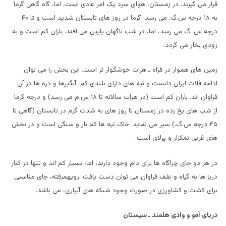
قرار می گیرند. در زمستان، هوای سرد یک امر عادی است، اما، گاه گاهی گرما
به ۱۸ درجه س.گ. می رسد. گرما در روز های تابستان شدید است و تا ۴۰
درجه س. گ می رسد، اما، در شب ناگهان پایین می افتد. باران کم است و به
زودی بخار می گردد.
زمین های هموار در فراه ـ هرات خوشگوار تر است. این بخش را می توان
ادامه فلات ایران دانست و تپه های دارای بلندی کم، آبگیرها و دره ها در آن
فراوان اند. باران کم است (در هرات سالانه تا ۱۸ س.م می رسد) و درجه گرما
از شب های یخ زده در زمستان تا روز های به شدت گرم در تابستان (گاهی تا
۴۵ درجه س.گ.) سیر می نماید. خاک تپه ها کم بار و سنگی است و در بخش
های غربی نمکزار و پرلای است.
در هر دو جای چراگاه ها برای دام وجود دارند، اما، بسیار کم اند و تنها در کنار
دریا ها به گیاه و علف فراوان می توان دست یافت. رویهمرفته، جای مناسبی
برای کشت و کشاورزی در صورت وجود شبکه های آبیاری، می باشد.
دریای آمو و وادی هلمند ـ سیستان