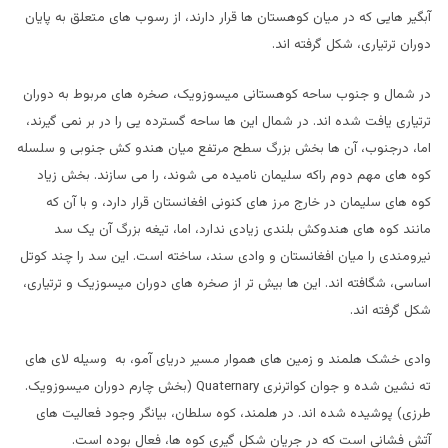
آبگیر هایی که در میان کوهستان ها قرار دارند، از رسوب های متعلق به پایان
دوران ترتیاری، شکل گرفته اند.
در شمال و جنوب ساحه کوهستانی میسوزویک، صخره های مربوط به دوران
ترتیاری یافت شده اند. در شمال این ها ساحه گسترده یی را در بر نمی گیرند،
اما، درجنوب، آن ها بخش بزرگ سطح مرتفع میان هندو کش جنوبی و سلسله
کوه های مهم دوم راکه سلیمان نامیده می شوند، را می سازند. بخش زیاد
کوه های سلیمان در خارج مرز های کنونی افغانستان قرار دارد، و با آن که
مانند کوه های هندوکش بلندی زیادی ندارد، اما، تیغه بزرگ آن یک سد
نیرومندی را میان افغانستان و وادی سند، ساخته است. این سد را چند کوتل
اساسی، شگافته اند. این ها بیش تر از صخره های دوران میسوزیک و ترتیاری،
شکل گرفته اند.
وادی خشک هلمند و زمین های هموار مسیر دریای آمو، به وسیله لای های
ته نشین شده و جوان کواترنری
Quaternary
(بخش چارم دوران میسوزویک.
طرزی) پوشیده شده اند. در هلمند، کوه سلطان، بیانگر وجود فعالیت های
آتش فشانی است که در جریان شکل گیری کوه ها، فعال بوده است.