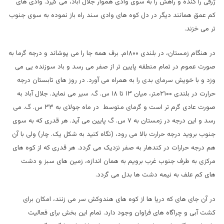
ژرفی را کنده و راهش را به سوی وادی هموار جلال آباد، می گیرد. وادی های
کم عمق همانند دیگر در دل کوه های وادی سند راه باز نموده به سوی جنوب
تر می خزند.
در هنگام زمستان، در بلندی ۱۸۰۰م. برف همه جا را می پوشاند و درجه گرما به
صورت عموم در تمام منطقه پایین تر از صفر می رسد و باد سوزنده یی می
وزد و با خویش سرمای بدی را به همراه می آورد. در روز های تابستان درجه
حرارت در بلندی ۲۱۰۰متر، میان ۱۳ تا ۱۸ س. گ. سیر می نماید. جلال آباد به
صورت عادی گرم تر است و گرمای متوسط در ماه جولای به ۳۳ س. گ. می
رسد و این درجه در زمستان به ۷ س. گ پایین می آید. هر قدری که به سوی
جنوب بروید درجه حرارت بالا می رود، (نگاه کنید به شکل یک. چار) ولی با آن
هم درجه حرارات در کندهار به صفر نزدیک می گردد. هر قدری که از کوه های
مرکزی به طرف جنوب غرب برویم به همان اندازه، زمین های سبز و دشت
های کم علف به نیمه دشت ها بدل می گردد.
در آن جای های که دریا ها از کوه های هندوکش سر می زنند، امکان برای
کشت آبی و چراگاه های فراوان وجود دارد. تمام این بخش برای فعالیت