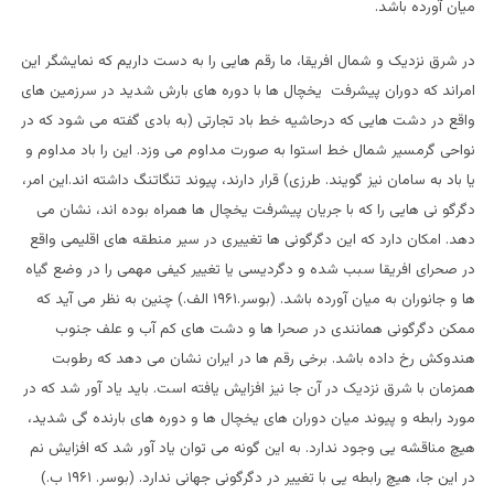
میان آورده باشد.
در شرق نزدیک و شمال افریقا، ما رقم هایی را به دست داریم که نمایشگر این
امراند که دوران پیشرفت یخچال ها با دوره های بارش شدید در سرزمین های
واقع در دشت هایی که درحاشیه خط باد تجارتی (به بادی گفته می شود که در
نواحی گرمسیر شمال خط استوا به صورت مداوم می وزد. این را باد مداوم و
یا باد به سامان نیز گویند. طرزی) قرار دارند، پیوند تنگاتنگ داشته اند.این امر،
دگرگو نی هایی را که با جریان پیشرفت یخچال ها همراه بوده اند، نشان می
دهد. امکان دارد که این دگرگونی ها تغییری در سیر منطقه های اقلیمی واقع
در صحرای افریقا سبب شده و دگردیسی یا تغییر کیفی مهمی را در وضع گیاه
ها و جانوران به میان آورده باشد. (بوسر.۱۹۶۱ الف.) چنین به نظر می آيد که
ممکن دگرگونی همانندی در صحرا ها و دشت های کم آب و علف جنوب
هندوکش رخ داده باشد. برخی رقم ها در ایران نشان می دهد که رطوبت
همزمان با شرق نزدیک در آن جا نیز افزایش یافته است. باید یاد آور شد که در
مورد رابطه و پیوند میان دوران های یخچال ها و دوره های بارنده گی شدید،
هیچ مناقشه یی وجود ندارد. به این گونه می توان یاد آور شد که افزایش نم
در این جا، هیچ رابطه یی با تغییر در دگرگونی جهانی ندارد. (بوسر. ۱۹۶۱ ب.)