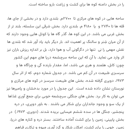
را در بخش دامنه کوه ها برای کشت و زراعت بارو ساخته است.
ساحه هایی در کوه های مرکزی تا ۲۷۰۰م. بلندی دارد و در بخشی از جای ها،
قله ها تا ۲۷۴۰ و یا ۴۱۸۰ م. بلندی دارد. بخش شرقی این سلسله، بلند تر از
بخش غربی می باشد. در این کوه ها، گذر گاه ها یا کوتل هایی وجود دارند که
از آن میان شِبَر و سالنگ پر اهمیت اند. بار دیگر باید یاد آور شد که بلندی ها
نقش مهمی را نی تنها در دگرگونی آب و هوا دارد، بل بر اندازه ریزش باران نیز
اثر وارد می نماید. با آن که این ساحه سرچشمه دریا های مهم این کشور
چون: کابل، هلمند و هری می باشد، اما، مقدار بارنده گی و چراگاه ها و
سرسبزی طبیعت در آن کم می باشد. در جدول شماره دوم، که از اثر سال
۱۹۷۳، دوپری گرفته شده، بخش های طیبعت سرسبز در کوه های مرکزی و
نورستان نشان داده شده است. این جدول را در مورد بدخشان و پامیرها نیز
می توان به کار برد. بخش های جنگلی سرچشمه خوبی برای جمع آوری غذاها
از یک سو و وجود جانداران برای شکار می باشند . به باور دوپری، در دره
پنجشیر، جنگل ها در سده ششم عیسایی بریده شدند. (دوپری. ۱۹۷۳.) در
بخش پایینی، زمین را برای کشت آماده ساختند. بستر دره و کناره های دریا،
زمین خوبی را برای کشت، امکان شکار و گرد آوری میوه و ترکاری فراهم