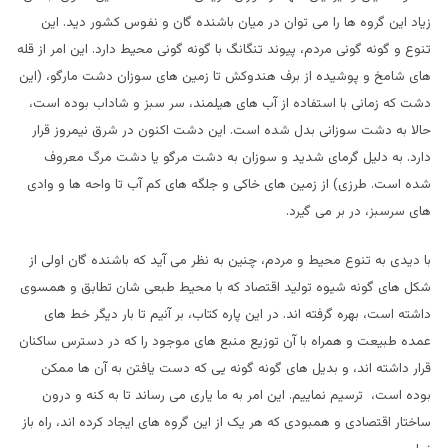
زیاد این گروه ها را می توان در میان باشنده گان و نفوس کشور دید. این
تنوع و گونه گونی مردم، پیوند تنگانگ با گونه گونی محیط دارد. این امر از قله
های شامخ و پوشیده از برف هندوکش تا زمین های سوزان دشت مارگو، (این
دشت که زمانی با استفاده از آب های هیلمند، سر سبز و شاداب بوده است،
حالا به دشت سوزانی بدل شده است. این دشت اکنون در شرق نیمروز قرار
دارد. به دلیل گرمای شدید و سوزان به دشت مرگو یا دشت مرگ معروف
شده است. طرزی) از زمین های خاکی و جلگه های کم آب تا واحه ها و وادی
های سرسبز، در بر می گیرد.
با دیدی به تنوع محیط و مردم، چنین به نظر می آید که باشنده گان اولی از
شکل های گونه شیوه تولید اقتصاد که با محیط طبعی شان تطابق و همسوی
داشته است، بهره گرفته اند. در این پاره کتاب، بر آنیم تا بار دیگر خط های
عمده طبیعت و همراه با آن توزیع منبع های موجود را که در دسترس ساکنان
قرار داشته اند، و بدیل های گونه گونه یی که دست یافتن به آن ها ممکن
بوده است، ترسیم نماییم. این امر به ما یاری می رساند تا به کنه و درون
ساختار اقتصادی و همبودی که هر یک از این گروه های ایجاد کرده اند، راه باز