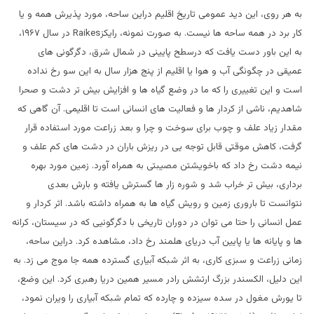
به هر روی، این دید عمومی تاریخ اقلیم دراین ساحه، مورد پذیرش همه و یا
کار برد در همه ساحه ها نیست. به صورت نمونه، رایکز
Raikes
در سال ۱۹۶۷،
به این باور دست یافت که درسطح پایینی در شمال شرق، دگرگونی های
عمیقی در چگونگی آب و هوا یا اقلیم از پنج هزار سال به این سو رخ نداده
است و این تغییری را که ما در وضع گیاه ها و افزایش بیش تر دشت و صحرا
شاهدیم، ناشی از کردار ها و فعالیت های انسانی است تا اقلیمی. آن گاهی که
مقدار زیاد علف و چوب برای سوخت و چرا و بعد زراعت مورد استفاده قرار
گرفت، کاهش موقتی قابل توجه یی در ریزش باران در دشت های کم علف و
نیمه دشت رخ داد که باخویشتن مصیبتی به همراه آورد. زمین مورد بهره
برداری، بیش تر خراب شد و شوره زار ها گسترش یافته و بارش بعدی
نتوانست تا باروری زمین و رویش گیاه ها به همراه داشته باشد. اثر کردار و
عمل انسانی را حتا می توان در دوران تاریخی با دگرگونیی که در سیستان، کرانه
ها و پایانه ها یا پایین آب دریای هلمند رخ داد، مشاهده کرد. دراین ساحه،
زمانی زراعت و سبزی کاری، به اثر شبکه آبیاری گسترده همه جا موج می زد. به
این دلیل، الکسندر بزرگ ارتشش رادر مسیر همین دریا رهبری کرد. این وضع،
تا یورش مغول در سده سیزده و چارده که تمام شبکه آبیاری را ویران نمود،