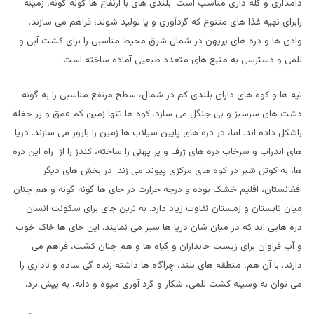
دامداری و گله داری مناسب است. بلندی های با ارتفاع ها گونه گونه، زمینه
رابرای تهیه غذا های متنوع که گردآوری و یا تولید شوند، فراهم می سازند.
وادی ها و دره های پرپهن در شمال شرق محیط مناسبی را برای کشت آبی و
للمی و دسترسی به منبع های متعدد طبعیی آماده ساخته است.
تپه ها و کوه های دارای بلندی کم در شمال، سطح مرتفع مناسبی را به گونه
دشت های سرسبز و بی جنگل می سازد. کوه ها تنها زمین کم عمق و پر جغله
راشکل داده اند. اما، در دره های پایین سیلاب ها زمین را بارور می سازند. دریا
های اندراب و سرخاب دره های ژرف و پر پهنی را ساخته، کندز را از راه این دره
ها، به کوتل شبر در کوه های مرکزی پیوند می زند. در بخش های دیگر
افغانستان، اقلیم خشک بوده و درجه حرارت در جای ها گونه گونه و هم چنان
میان تابستان و زمستان تفاوت زیاد دارد. به ترین جای برای سکونت انسان
دره هایی اند که در میان شان دریا ها سیر می نمایند. این جای ها خاک خوب
و آب فراوان برای زیست جانداران و گیاه ها و هم چنان کشت، فراهم می
دارند. با آن هم، منطقه های بلند، چراگاه ها داشته زنده گی ساده و ناداری را
می توان به وسیله کشت للمی، شکار و گرد آوری میوه و دانه، به پیش برد.