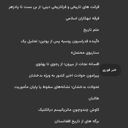
قرائت های تاریخی و فراتاریخی دینی؛ از بن بست تا پادزهر
فرقه تبهکاران اسلامی
علم تاریخ
«آینده فدراسیون روسیه پس از پوتین؛ تحلیل یک
سناریوی محتمل»
افسانه نجات از بیرون؛ از رجوی تا پهلوی
خبر فوری
پیرامون حوادث اخیر کشور به ویژه بدخشان
تحولات بدخشان؛ نشانه‌های سقوط یا پایان مأموریت
طالبان
کاوشِ چندو‌چونِ ماتریالیسم دیالکتیک
برگه های از تاریخ افغانستان