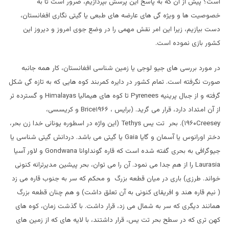
است؟ پیش از آن که به پاسخ این پرسش بپردازیم، ضرور است تا به
خصوصیت ها و ویژه گی های عارضه های طبعی یا گیتی نگاری افغانستان،
دست بیازیم، زیرا این امر نقش مهمی را در وضع جوی امروز و دیروز این
کشور بازی نموده است.
در مورد بررسی های جیو لوجی یا زمین شناسی افغانستان، کار همه جانبه
صورت نگرفته است. تمام کشور در دایره کمربند کوه هایی که به تازه گی شکل
گرفته و از جبال پرینیه
Pyrenees
تا کوه های هیمالیا
Himalayas
و گسترده تر
از آن امتداد دارد، قرار می گرید. (برایس ، ۱۹۶۶
Brice
و کریسسی،
Creesey
۱۹۶۰). بحر تت یس
Tethys
(این واژه در اسطوره یونانی خدا زن بحر،
دختر اورانوس یا آسمان و گایا
Gaia
یا گیتی می باشد. دردانش گیتی شناسی یا
جیوگرافی به بحری گفته شده است که قاره گونداوانا
Gondwana
و لاور آسیا
Laurasia
را از هم جدا می نمود. آن را می توان، بحر پیشین مدیرترانه کنونی
خواند. طرزی) باری در میان قطعه بزرگ و محکم که سر به جنوب قاره می زد
( نیم قاره هند و افریقای کنونی به آن تعلق داشت) و هم چنان قطعه بزرگ
همانند دیگری که سر به شمال می زد، قرار داشت. با گذشت زمان، کوه های
کهن تری که در سطح بحر تت یس، قرار داشتند، با لایه های که از زمین های