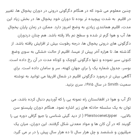
چنبن معلوم می شود که در هنگام دگرگونی درونی در دوران یخچال ها، تغییر
در اقلیم به شدت پیچیده تر بوده تا دوران خود یخچال ها. در بخش زیاد این
مدت، اقلیم همانندی زیادی به وضع امروز دارد. ممکن در زمان پایان یخچال
ها، آب و هوا گرم تر شده و سطح نم بالا رفته باشد. هم چنان دردوران
دگرگونی های درونی یخچال ها، درجه رطوبت بیش تر افزایش یافته باشد. از
گذشته ها، تا هزاره آخر پیش از عیسا، اقلیم از حالت خشکی به سوی وضع
کنونی سیر نموده و تنها دگرگونی کوچک و کوتاه مدت در آن رخ داده است.
بوسر، جدول شماره یک را برای جهان کهنه، سر و سامان داده است. برای
آگاهی بیش تر درمورد دگرگونی اقلیم در شمال افریقا می توانید به نوشته
سمیت
Smith
در سال ۱۹۷۵، سری بزنید.
اگر آب و هوا در افغانستان راه نمونه یی را که آوردیم دنبال کرده باشد، می
توان به یک سلسله حادثه های زیر اشاره نمود. هنگام دوران پلیستو سن
بالایی،
Upper
Pleistocene
( از دید گیتی شناسی یا جیو گرافی دوره یی را
گویند که در آن کان ها و مواد معدنی شکل گرفتند. این دوران، میان یک
میللیون و ششصد و چل هزار سال تا ده هزار سال پیش را در بر می گیرد.