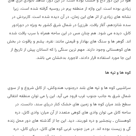
هوا در این دور داغ و خشک بوده است. در این دور، شاهد نابودی آبزی های
زیادی بوده است. این واژه از منطقه پرم در روسیه گرفته شده است، زیرا
نشانه های زیادی از اثر های این زمان، در آن دیده شده است. کاربردش در
سده شانزدهم، آغاز یافت. طرزی) در شمال شرق کشور به ویژه در دورادور
کابل، دیده می شود. هم چنان مس در این ساحه همراه با سرب یافت شده
اند. گوهر ها و سنگ های بهادار و قیمتی مانند: نقره، یشم و یاقوت در بخش
های کوهستانی وجود دارند. مهم ترین سنگی را که انسانان پیش از تاریخ از
این جا مورد استفاده قرار دادند، لاجورد بدخشان می باشد.
کوه ها و تپه ها
سراشیبی کوه ها و تپه های بلند درجنوب هندوکش، از کابل شروع و از سوی
شمال شرق به جانب جنوب غرب فرود می آید. این را می توان منطقه انتقالی
سطح بلند میان کوه ها و زمین های خشک کنار دریای سند، دانست. در
ساحه کابل می توان وادی های کوهی متعدد از آن میان: وادی کابل، دره
کوهستان ـ پنجشیر و دره غوربند، دید. این جا از گذشته های دور محل زنده
گی و زیست بوده اند. در مرز جنوب غربی کوه های کابل، دریای کابل، دره