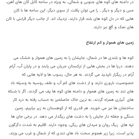
در دامنه های کوه های جنوبی و شمالی، به ویژه در ساحه کابل کان های آهن،
مس و دیگر و دیگر… را می توان یافت. از سوی دیگر، این ساحه ها با کان
هایی که در دل کوه های بلند قرار دارند، نزدیک اند. از جانب دیگر قرابتی با کان
های نمک و گچ نیز دارند.
زمین های هموار و کم ارتفاع
کوه ها و بلندی ها در شمال، جایشان را به زمین های هموار و خشک می
دهند. دریا ها در بخش هایی از ترکستان جریان می یابند و در پایان آب، آرام
آرام در ریگزار ناپدید می گردند. به هر حال، رسوب ها و لایه هایی که
خصوصیت باروری دارند و از دشت های کم آب و علف روسیه به وسیله باد
های تند به زمین های هموار و دامنه های کوه ها پف می گردند، اگر با شبکه
های آبیاری همراه گردند، به ترین خاک حاصلخیز به حساب رفته به درد کار
ساختمان ها نیز می خورند. هر قدری که از کوهستان به زیر بیاییم، زمین
سنگی و جغله دار جایش را به دشت های ریگدار می دهد. در برخی جای ها
تپه های ریگ روان و میدان های ریگی، وجود دارند. اقلیم به شدت دگرگون
پذیر است، زیرا زیر هجوم سخت باد های تندی که از شمال و غرب می وزند،