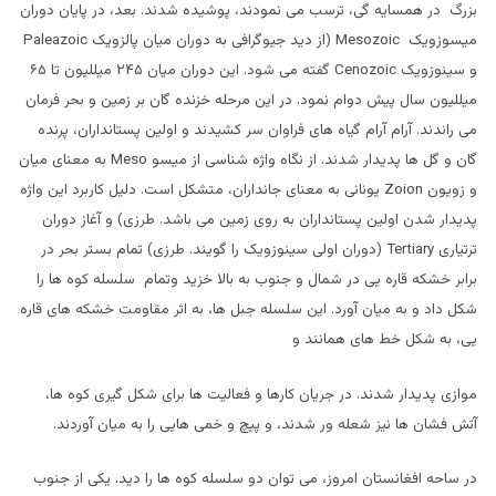
بزرگ در همسایه گی، ترسب می نمودند، پوشیده شدند. بعد، در پایان دوران
میسوزویک
Mesozoic
(از دید جیوگرافی به دوران میان پالزویک
Paleazoic
و سینوزویک
Cenozoic
گفته می شود. این دوران میان ۲۴۵ میللیون تا ۶۵
میللیون سال پیش دوام نمود. در این مرحله خزنده گان بر زمین و بحر فرمان
می راندند. آرام آرام گیاه های فراوان سر کشیدند و اولین پستانداران، پرنده
گان و گل ها پدیدار شدند. از نگاه واژه شناسی از میسو
Meso
به معنای میان
و زویون
Zoion
یونانی به معنای جانداران، متشکل است. دلیل کاربرد این واژه
پدیدار شدن اولین پستانداران به روی زمین می باشد. طرزی) و آغاز دوران
ترتیاری
Tertiary
(دوران اولی سینوزویک را گویند. طرزی) تمام بستر بحر در
برابر خشکه قاره یی در شمال و جنوب به بالا خزید وتمام سلسله کوه ها را
شکل داد و به میان آورد. این سلسله جبل ها، به اثر مقاومت خشکه های قاره
یی، به شکل خط های همانند و
موازی پدیدار شدند. در جریان کارها و فعالیت ها برای شکل گیری کوه ها،
آتش فشان ها نیز شعله ور شدند، و پیچ و خمی هایی را به میان آوردند.
در ساحه افغانستان امروز، می توان دو سلسله کوه ها را دید. یکی از جنوب