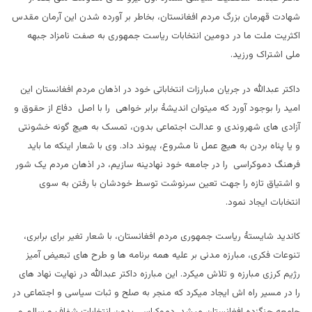
شهادت قهرمان بزرگ مردم افغانستان، بخاطر بر آورده شدن این آرمان مقدس
اکثریت ملت ما در دومین انتخابات ریاست جمهوری به صفت نامزاد جبهه
ملی اشتراک ورزید.
داکتر عبدالله در جریان مبارزات انتخاباتی خود در اذهان مردم افغانستان این
امید را بوجود آورد که میتوان اندیشۀ برابر خواهی را با اصل دفاع از حقوق و
آزادی های شهروندی و عدالت اجتماعی بدون، تمسک به هیچ گونه خشونتی
و یا پناه بردن به هیچ عمل نا مشروع، پيوند داد. وی با شعار اینکه ما باید
فرهنگ دموکراسی را در جامعه خود نهادینه سازیم، در اذهان مردم یک شور
و اشتیاق تازه را جهت تعین سرنوشت توسط خودشان با رفتن به سوی
انتخابات ایجاد نمود.
کاندید شایستۀ ریاست جمهوری مردم افغانستان، با شعار تغیر برای برابری،
تنوعات فکری، مبارزه مدنی بر علیه همه برنامه ها و طرح های تبعیض آمیز
رژیم کرزی مبارزه و تلاش میکرد. این مبارزه داکتر عبدالله در نهایت نهاد های
را در مسیر راه اش ایجاد میکرد که منجر به صلح و ثبات سیاسی و اجتماعی در
جامعه جنگزده افغانستان میشد. دموکراسی بدون انتخابات شفاف و سالم و