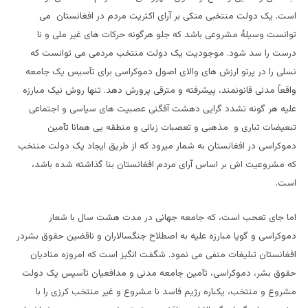
است. یک دولت منتخبی متکی بر آرای اکثریت مردم در افغانستان می
توانست وسیلۀ مشروعی باشد که جلو هرگونه حرکات های غیر ملی و نا
درست را سد شود. موجودیت یک دولت منتخب مردمی می توانست که
نسلی را در پرتو ارزش های والای اصول دموکراسی برای تآسیس یک جامعه
واقعاً مدنی قانونمند، پیشرفته و مترقی پرورش دهد. تنها روش نیک مبارزه
علیه هر گونه تشدد گرایی دهشت آفگنی عصبیت های سیاسی و اجتماعی
تبعیضات تباری و مذهبی و تعصبات زبانی و منطقه یی همانا تآمین
دموکراسی در افغانستان به شمار میرود که از طریق ایجاد یک دولت منتخب
که مشروعیت اش بر اساس آرای مردم افغانستان بنا گذاشته شده باشد،
است.
اما جای تعحب است، که جامعه جهانی در مدت هشت سال با شعار
دموکراسی و گویا مبارزه علیه به اصطلاح جنگسالاران و ناقضین حقوق بشردر
افغانستان تبلیغات منفی می نمود. شگفت انگیز است که امروزه منادیان
حقوق بشر، دموکراسی، تآمین جامعه مدنی و مدافعیان تآسیس یک دولت
مشروع و منتخب، یکباره رژیم فاسد نا مشروع و غیر منتخب کرزی را با