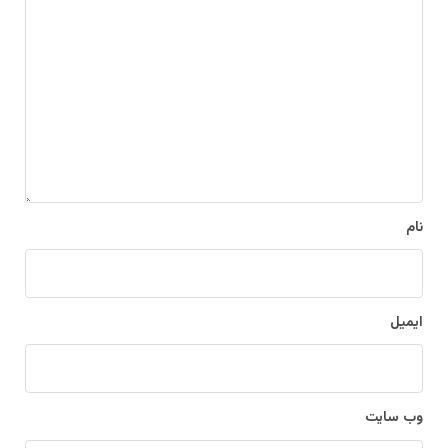
د
ی
د
گ
ا
ه
*
نام
ایمیل
وب‌ سایت