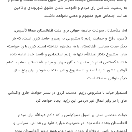
به رسمیت شناختن رای مردم و قانومند شدن حقوق شهروندی و تآمین
عدالت اجتماعی هیچ مفهوم و معنی نخواهد داشت.
اما، متآسفانه، سوغات جامعه جهانی برای ملت افغانستان همانا تآسیس،
تآمین، دفاع و حمایت رژیم نا مشروعی به رهبری حامد کرزی است، که بار
دیگر حیات سیاسی افغانستان را به مخاطره انداخته است. کرزی با رد خواسته
های مشروع داکتر عبدالله، نتها به رژیم استبدادی و فاسد خود ادامه داده
بلکه با گستاخی تمام در مقابل دیدگان جهان و مردم افغانستان مغایر با تمام
قوانین کشور اداره فاسد و نا مشروع و غیر منتخب خود را برای پنج سال
دیگر طولانی ساخته است.
استمرار حیات نا مشروعی رژیم مستبد کرزی در بستر حوادث جاری واکنشی
های را در برابر اعمال غیر مردمی این رژیم ایجاد خواهد کرد.
دولت منتخبی مبنی بر اصول دموکراسی را که داکتر عبدالله برای مردم
افغانستان وعده داده بود، در حقیقیت مبارزه علیه بی عدالتی سیاسی و
اجتماعی و تآمین و دفاع از حقوق شهروندی همه مردم افغانستان بوده