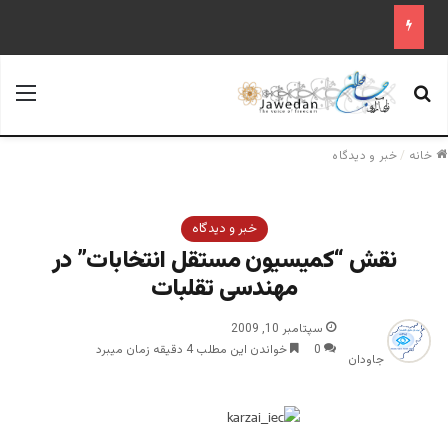
جستجو برای
منو
خانه
/
خبر و دیدگاه
خبر و دیدگاه
نقش “کمیسیون مستقل انتخابات” در
مهندسی تقلبات
سپتامبر 10, 2009
0
خواندن این مطلب 4 دقیقه زمان میبرد
جاودان