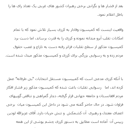
بعد از فشار ها و نگرانی برخی رهبران کشور های غربی یک تعداد رای ها را
باطل اعلام نمود.
واقعیت اینست که کمیسیون وفادار به کرزی بسیار تلاش نمود که با تمام
امکانات تقلب آبرو مندانه نموده و کرزی را به قدرت برساند، اما دست برد
کمیسیون مذکور از سطح تقلبات فراتر رفته دست به تاراج و غصب حقوق
مردم زده و به رسوایی بزرگی برای کرزی و کمیسیون مذکور مبدل شده است.
با آنکه کرزی مدعی است که کمییسیون مستقل انتخابات “بی طرفانه” عمل
کرده اند، اما رسوایی تقلبات باعث شده که کمیسیون مذکور زیر فشار افکار
مردم افغانستان و جامعه جهانی قرار گرفته، دچار گمراهی و تناقض گوییهای
فراوان شود. در حال حاضر گفته می شود در داخل این کمیسیون میان برخی
اعضای معتدل و رهبری آن کشمکش و تنش جریان دارد. آقای عزیزالله لودین
رییس آن آماده است مطابق به دستور کرزی چشم پوشی از این همه