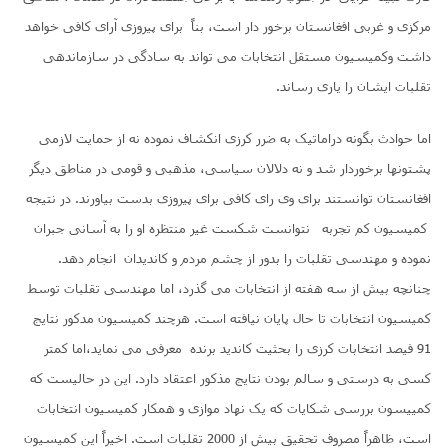
مرکزی و غربی افغانستان برخور دار است، بناً برای پیروزی آرای کافی خواهد
داشت وکمیسیون مستقل انتخابات می تواند به سادگی در سازماندهی
تقلبات ایشان را یاری رساند.
اما حوادث بگونه دراماتیک به ضرر کرزی انکشاف نموده نه از حمایت لازمی
پشتونها برخوردار شد و نه دلالان سیاسی، مذهبی و قومی در مناطق دیگر
افغانستان توانستند برای وی رای کافی برای پیروزی بدست بیاورند. در نتیجه
کمیسیون کم تجربه نتوانست شکست غیر منتظره او را به آسانی جبران
نموده و مهندسی تقلبات را بدور از چشم مردم و کاندیدان انجام دهد.
چنانچه بیش از سه هفته از انتخابات می گذرد، اما مهندسی تقلبات توسط
کمیسیون انتخابات تا حال پایان نیافته است. هرچند کمیسیون مدکور نتایج
91 فیصد انتخابات کرزی را بحثیت کاندید برنده معرفی می نماید،اما کمتر
کسی به درستی و سالم بودن نتایج مذکور اعتقاد دارد. این در حالیست که
کمییسون بررسی شکایات که یک نهاد موازی و همکار کمیسیون انتخابات
است، ظاهراً مصروف تحقیق بیش از 2000 تقلبات است. اخیراً این کمیسیون