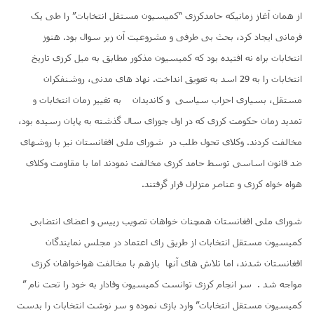
از همان آغاز زمانیکه حامدکرزی “کمیسیون مستقل انتخابات” را طی یک
فرمانی ایجاد کرد، بحث بی طرفی و مشروعیت آن زیر سوال بود. هنوز
انتخابات براه نه افتیده بود که کمیسیون مذکور مطابق به میل کرزی تاریخ
انتخابات را به 29 اسد به تعویق انداخت. نهاد های مدنی، روشنفکران
مستقل، بسیاری احزاب سیاسی و کاندیدان به تغییر زمان انتخابات و
تمدید زمان حکومت کرزی که در اول جوزای سال گذشته به پایان رسیده بود،
مخالفت کردند. وکلای تحول طلب در شورای ملی افغانستان نیز با روشهای
ضد قانون اساسی توسط حامد کرزی مخالفت نمودند اما با مقاومت وکلای
هواه خواه کرزی و عناصر متزلزل قرار گرفتند.
شورای ملی افغانستان همچنان خواهان تصویب رییس و اعضای انتضابی
کمیسیون مستقل انتخابات از طریق رای اعتماد در مجلس نمایندگان
افغانستان شدند، اما تلاش های آنها بازهم با مخالفت هواخواهان کرزی
مواجه شد . سر انجام کرزی توانست کمیسیون وفادار به خود را تحت نام ”
کمیسیون مستقل انتخابات” وارد بازی نموده و سر نوشت انتخابات را بدست