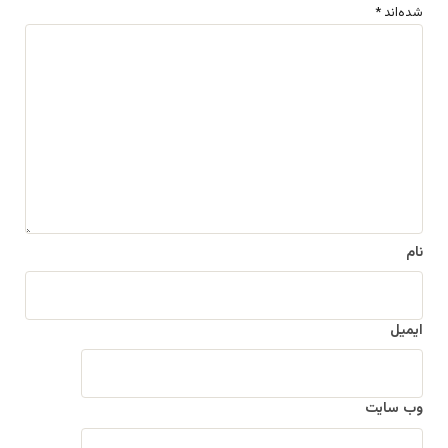
شده‌اند
*
د
ی
د
گ
ا
ه
*
نام
ایمیل
وب‌ سایت