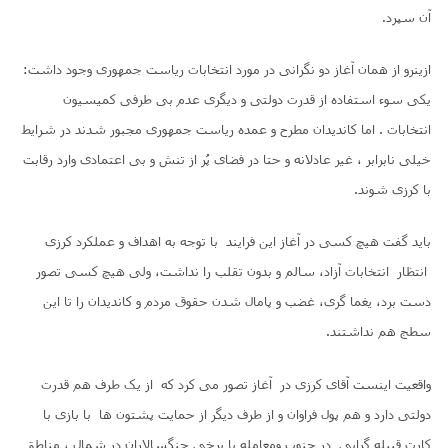
آن سپرد.
ازینرو از همان آغاز دو نگرانی در مورد انتخابات ریاست جمهوری وجود داشت:
یکی سوء استفاده از قدرت دولتی و دیگری عدم بی طرفی کمیسیون
انتخابات . اما کاندیدان مطرح و عمده ریاست جمهوری مجبور شدند در شرایط
خیلی نابرابر ، غیر عادلانه و حتا در فضای پُر از تنش و بی اعتمادی وارد رقابت
با کرزی شوند.
باید گفت هیچ کسی در آغاز این فرایند با توجه به اهداف و عملکرد کرزی
انتظار انتخابات آزاد، سالم و بدون تقلب را نداشت، ولی هیچ کسی تصور
دست برد، یغما گری، غضب و پامال شدن حقوق مردم و کاندیدان را تا این
سطج هم نداشتند.
واقعیت اینست آقای کرزی در آغاز تصور می کرد که از یک طرف هم قدرت
دولتی دارد و هم پول فراوان و از طرف دیگر از حمایت پشتون ها با بازی با
کارت قبیله گرایی در جنوب ومعامله با برخی جنگسالاران در شمال ، مناطق