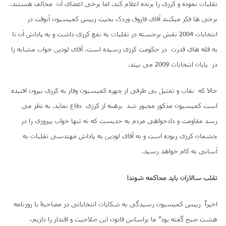
تقلبات نموده و کرزی را برنده اعلام کند. اما برخی اعضای آن مخالف هستند.
برخی ها فکر میکنند آقای فاروق وردک بحیث رییس کمیسیون آنوقت در
انتخابات 2004 نقش برجسته در تقلبات به نفع کرزی داشت و به پاداش آن تا
به قله های قدرت در حکومت کرزی رسیده است. آقای لودین خواب مشابه را
در پایان انتخابات 2009 می بیند.
حالا که نقاب و تمثیل بی طرفی از چهره کمیسیون وفار به کرزی بیرون افتیده
است کمیسیون مذکور مجبور شد برهنه از کرزی دفاع نماید. به نظر می
رسد مقاومت و دادخواهی مردم به حدیست که نه تنها خواب پیروزی را در
چشمان کرزی ربوده است و نه آقای لودین به پاداش مهندسی تقلبات به
آسانی به کام خواهد رسید.
تقلب سالاران باید محاکمه شوند!
اخیراً رییس کمیسیون رسیدگی به شکایات انتخاباتی در مصاحبۀ با روزنامه
هشت صبح گفته بود” ما براساس قانون این صلاحیت و اقتدار را داریم،