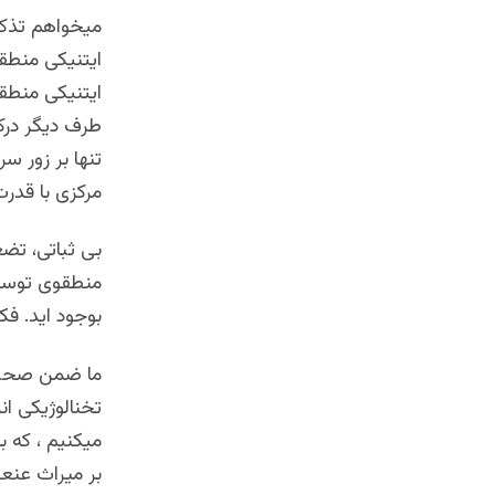
میخواهم تذکر
ایتنیکی منطق
ایتنیکی منطق
طرف دیگر درک
تنها بر زور 
مرکزی با قدر
بی ثباتی، تض
منطقوی توسط 
بوجود اید. فک
ما ضمن صحبت 
تخنالوژیکی ان
میکنیم ، که 
بر میراث عنعن