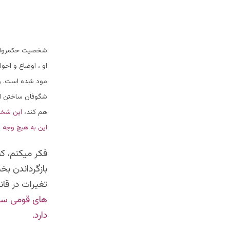
شخصیت حکمروا اهم
او ، اوضاع و احوا
مود شده است. ول
شگوفان ساختن این
هم کند،
این شخص 
این به هیچ وجه م
فکر میکنم، ک
بازگرداندن بخ
تغیرات در قا
های قومی سیا
دارد.