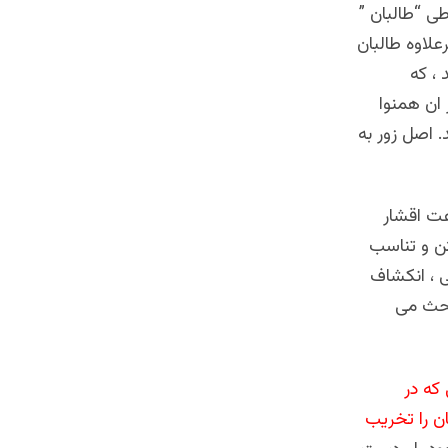
طی “طالبان ”
علاوه طالبان
، که
ر ان همنوا
. اصل زور به
عت اقشار
ن و تناسب
 ، انکشاف
بحث می
که در
ن را تخریب