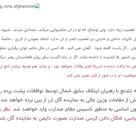
یت زیاد دارد، ولی اوضاع، که او در ان حکمروایی میکند، خصائیل مردم ، شیوه بر
ل تاثیرات داخلی و خارجی نیز اهمیت کمتر از ان ندارد. انتقاد نمودن از کرزی ، خاصتاً ق
ی ، اگر راست گفته شود ، گمان نمی کنم ، که کسی در حال حاضر توان برقراری ص
 کشور بلا کشیده را داشته باشد. اگر در ماه اگست سال روان افغانستان رهبر دیگر 
به ایالات متحده امریکا کمتر وفادار نخواهد بود ، و شاید هم هرچه بیشتر تابع تر 
وفقیت او را در امور از قبل تعین نمی کند.
ه تشنج با رهبران ایتلاف سابق شمال توسط توافقات پشت پرده را
ش از مقامات وزین عالی به نماینده گان ان از بین برده خواهد شد.
نون اساسی به منظور تاسیس مقام صدارت وارد خواهند شد.
نظر ب
سی، امکان دادن کرسی صدارت بصورت دایمی به نماینده گان شم