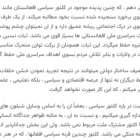
 دهم ، که چنین پدیده موجود در کلتور سیاسی افغانستان مان
وی برخورد سنجیده شده نسبت بخود مطالبه میکند. از یک طرف 
وی در درک اجتماعی ریشه عمیق دارد و از ان نمیتوان چشم پوشید
 سراسری ملی افغانستانی ها بسیار قوی می باشد. ثبات نسبی 
سرنیزه حفظ میگردد. این ثبات همچنان از برکت توازن متحرک مناس
ت در ولایات و بنابر تلاش مردم بسوی اهداف سراسری ملی حفظ گ
عیف ساختار دولتی میتوانند در نتیجه تجرید نمودن خشن حلقات
دیگران نه تنها از عرصه اقتصادی و سیاسی ، بلکه تعلیمی ، علم
ر میکنم ، که این کار صورت نخواهد گرفت.
در باره کلتور سیاسی ، بعضاً ان را به اساس وسایل شبلون های 
دازه گیری میکنیم ، و نسبت به ان ، به مثابه ظواهر جداگانه انسان
با کلتور مشترک ملت مربوط نمی باشد. ولی این بخش جداناپذیر ان
ه متکی می باشد. کلتور چندین قرنه سیاسی افغانها ، که در هنر 