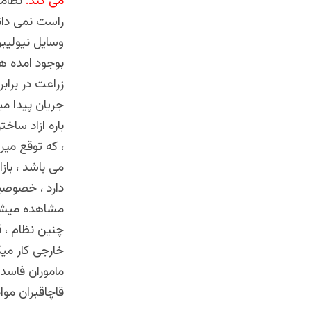
می کند.
نظامیا
راست نمی دان
وسایل نیولیبر
بوجود امده ه
زراعت در براب
جریان پیدا می
باره ازاد سا
، که توقع میر
می باشد ، با
دارد ، خصوصی
مشاهده میشود
چنین نظام ، ق
خارجی کار میک
ماموران فاسد 
قاچاقبران موا