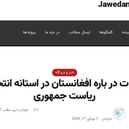
یشه
گفتگوها
ارسال مطالب
در باره ما
پیوندها
خبر و دیدگاه
 در باره افغانستان در استانه انت
ریاست جمهوری
0
خواندن این مطلب 7 دقیقه زمان میبرد
جاودان
جولای 17, 2009