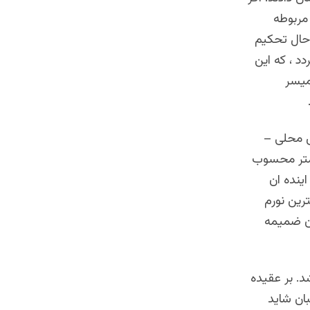
مربوطه
 حال تحکیم
د ، که این
میسر
ی محلی –
همتر محسوب
ینده ان
رین نورم
ان ضمیمه
د. بر عقیده
بان شاید