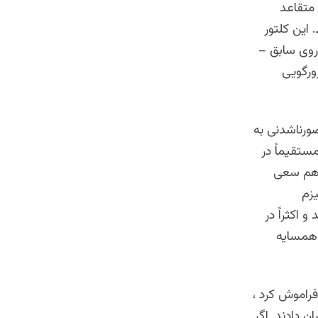
 متقاعد
 این کلتور
روی سابق –
زورگویی
ورناشدنی به
ستقیماً در
زهم سعی
یزم
اکثراً در
 همسایه
راموش کرد ،
 دادند. اگر