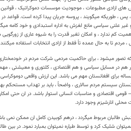
های ازادی مطبوعات ، موجودیت موسسات دموکراتیک ، قوانین 
 پس ، طوریکه میگویند ، پروسه جریان پیدا کرده است. قواعد در
 غیر علنی سیاسی مانع لغزش به اداره استبدادی و خود کامه میگرد
میت کم ندارد ، و امکان تغیر قدرت را به شیوه عاری از زورگویی 
، مردم تا به حال عمده تاً فقط از ازادی انتخابات استفاده میکنند.
که تصور میشود ، برای حاکمیت مردمی شرکت مردم در خودمختار
 هم در مسایل سیاسی و هم اقتصادی ، کلتوری و معیشتی ، م
ساله برای افغانستان مهم می باشد. این ارزش واقعی دوموکراسی ا
نستان سیستم مردم سالاری ، واضحاً ، باید بر تهداب مستحکم بهت
قومی اقتصادی و مناسبات انسانی استوار باشد. در ان حتی امک
محلی انارشیزم وجود دارد.
نبش طالبان مربوط میگردد ، درهم کوبیدن کامل ان ممکن نمی باش
یتوان شلیک کرد و توسط طیاره نمیتوان بمبارد نمود. در بین طال