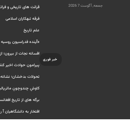
جمعه, آگوست 7 2026
قرائت های تاریخی و فراتا
فرقه تبهکاران اسلامی
علم تاریخ
«آینده فدراسیون روسیه
افسانه نجات از بیرون؛ از
خبر فوری
پیرامون حوادث اخیر کش
تحولات بدخشان؛ نشانه‌ه
کاوشِ چندو‌چونِ ماتریال
برگه های از تاریخ افغانس
افتخار به دانشگاهیان آ ریای