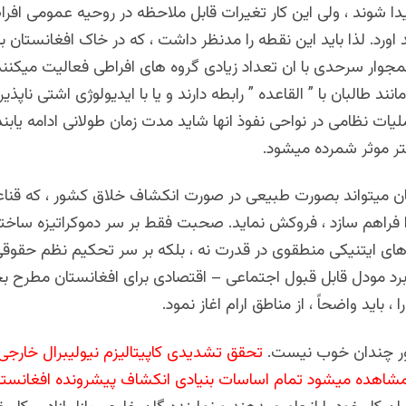
دا شوند ، ولی این کار تغیرات قابل ملاحظه در روحیه عمومی افرا
اورد. لذا باید این نقطه را مدنظر داشت ، که در خاک افغانستان بر
جوار سرحدی با ان تعداد زیادی گروه های افراطی فعالیت میکنند 
مانند طالبان با ” القاعده ” رابطه دارند و یا با ایدیولوژی اشتی ناپذی
یات نظامی در نواحی نفوذ انها شاید مدت زمان طولانی ادامه یابند
تر موثر شمرده میشود.
ان میتواند بصورت طبیعی در صورت انکشاف خلاق کشور ، که قنا
 فراهم سازد ، فروکش نماید. صحبت فقط بر سر دموکراتیزه ساخت
ای ایتنیکی منطقوی در قدرت نه ، بلکه بر سر تحکیم نظم حقوقی
ربرد مودل قابل قبول اجتماعی – اقتصادی برای افغانستان مطرح 
ا ، باید واضحاً ، از مناطق ارام اغاز نمود.
ور چندان خوب نیست.
تحقق تشدیدی کاپیتالیزم نیولیبرال خارجی 
مشاهده میشود تمام اساسات بنیادی انکشاف پیشرونده افغانستا