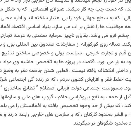
ن کار خود را انجام میدهند و نماینده گان خارجی بازار ازاد – کار 
د ، که دست چپ چه کار میکند. هیولای اقتصادی ، که به شکل مخ
الی ، که به سطح جهانی خود را بی اعتبار ساخته اند و اداره محلی 
مه موفقیت ها را نقش بر اب می سازد. بنیاد اساسی اقتصاد افغان
ر چشم فرو می پاشد. بقایای ناچیز سرمایه صنعتی به عرصه تجارتی
کند. دنباله روی کورکورانه از سفارشات صندوق بین المللی پول و ب
ختن قیم و تجارت خارجی ، سیاست پولی و خصوصی ساختن نتائیج 
ود به بار می اورد. اقتصاد در پروژه ها به تخصص حاشیه وی مواد 
زار داخلی انکشاف یافته نیست ، قطبی شدن جامعه نظر به وضع دا
ت حفظ فقر و افزایش کتلوی مردم ، که در زنده گی اجتماعی شرک
. مسوولیت اجتماعی دولت قربانی اصطلاح ” تطابق ساختاری ” م
بل از همه ، به نفع بیروکراسی حاکم ، گروپ های مالی و سازمان
ند ، که بیش از حد وجوه تخصیص یافته به افغانستان را می بلعند
، و قشر محدود کارکنان ، که با سازمان های خارجی رابطه دارند و س
د مخدره شگوفان تر میگردند.