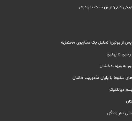
ریخی دینی؛ از بن بست تا پادزهر
 پس از پوتین؛ تحلیل یک سناریوی محتمل»
 رجوی تا پهلوی
ور به ویژه بدخشان
ای سقوط یا پایان مأموریت طالبان
یسم دیالکتیک
تان
ی تبارِ والاگُهر