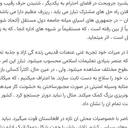
 پیشبرد جروبحث در فضای احترام به یکدیگر ، شنیدن حرف رقیب و
فتن راه حل های مشترک تبارز می یابد ، ریزرف عظیم دارا می باشد.
ن – در جمهوری های اسیای میانه جامعه دول مستقل (اتحاد شو
اً از بین رفته است ، که مستقیماً بر شیوه های اداره انجا ، که به 
ل است ، اثر مینماید.
 در میراث خود تجربه غنی عنعنات قدیمی زنده گی ازاد و جذبه تص
که عنصر بنیادی تعلیمات اسلامی محسوب میشود. تبارز این امر م
ح مختلف مشاهده میشود. ولی ، در عین حال، اکثراً کسانی با
خود را سلاح به دست ثابت سازند. ما اعتراف میکنیم ، که میکان
مثابه وسیله امنیتی در صورت مجبورساختن به خشونت کار میدهد و 
ونریزی بزرگ کمک میکند. مثال را نباید دورتر جستجو کرد . کشور
ت تمام ان را نشان داد.
صر با خصوصیات محلی ان تازه در افغانستان قوت میگیرد. نباید ف
روهای سیاسی کشور تلاش شان را جهت شکل دموکراتیک اداره نشان