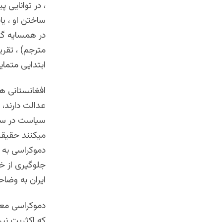
، در توانایی
ساختن او ، یا
در همسایه گا
مترجم) ، تقریب
ابتدایی متمای
افغانستانی ها
عدالت دارند، 
سیاست در سطو
میکنند حقیقت 
دموکراسی به 
جلوگیری از خ
ایران به وضاح
دموکراسی معا
که اکثریت نی