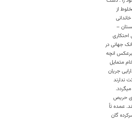
خود را . دست
لوط از
خاندانی
ستان –
 احتکاری
انک جهانی در
برعکس انچه
خام متمایل
رایی جریان
ت ندارند
یگردد.
های حریص
. عمده تاً
رکرده گان