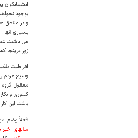
انشعابگران پی
بوجود نخواهد 
و در مناطق هم
بسیاری انها ، 
می باشند. عمل
زور درینجا کم
افراطیت یاغی
وسیع مردم را
معقول گروه ه
کلتوری و بکا
باشد. این کار ر
فعلاً وضع ام
سالهای اخیر 