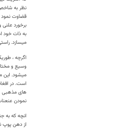
نظر به شاخص 
قضاوت نمود ،
برخورد علنی و
به ذات خود اه
میسازد. راستی 
اگرچه ، طوری
وسیع و مختار
میشود. این م
است. در افغا
های مذهبی – 
نمودن عنعنات 
انچه که به ج
از دهن پوپ نم