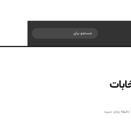
سایدبار
جستجو
برای
خابات