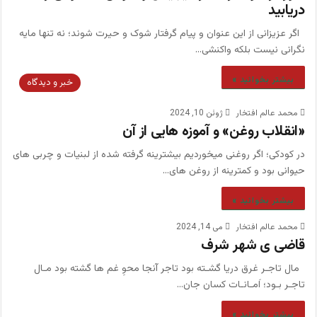
دریابید
اگر عزیزانی از این عنوان و پیام گرفتار شوک و حیرت شوند؛ نه تنها مایه
نگرانی نیست بلکه واکنشی…
بیشتر بخوانید »
خبر و دیدگاه
محمد عالم افتخار
ژوئن 10, 2024
«انقلاب روغن» و آموزه هایی از آن
در کودکی؛ اگر روغنی میخوردیم بیشترینه گرفته شده از لبنیات و چربی های
حیوانی بود و کمترینه از روغن های…
بیشتر بخوانید »
محمد عالم افتخار
می 14, 2024
قاضی ی شهر شرف
مال تاجـر غرق دریا گشـته بود تاجر آنجا محوِ غم ها گشته بود مـال
تاجـر بـود؛ اَمـانـات کسان جان…
بیشتر بخوانید »