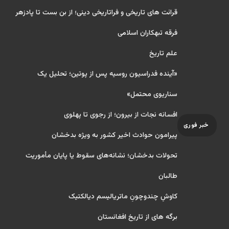
قرائت های تاریخی و فراتاریخی دینی؛ از بن بست تا پادزهر
فرقه تبهکاران اسلامی
علم تاریخ
«آینده فدراسیون روسیه پس از پوتین؛ تحلیل یک
سناریوی محتمل»
افسانه نجات از بیرون؛ از رجوی تا پهلوی
خبر فوری
پیرامون حوادث اخیر کشور به ویژه بدخشان
تحولات بدخشان؛ نشانه‌های سقوط یا پایان مأموریت
طالبان
کاوشِ چندو‌چونِ ماتریالیسم دیالکتیک
برگه های از تاریخ افغانستان