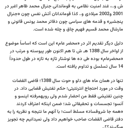
ش و..، غند امنیت نظامی به قوماندانی جنرال محمد ظاهر اغبر در
2001 و2002 میلادی و.. کذا قوماندانان آتش نفس چون «جنرال
پنجشیر» و قدمه های سیاسی چون دفاتر محمد یونس قانونی و
مارشال محمد قسیم فهیم چاق و چله شده است.
دلیل دیگر تقدیم اثر در «محضر عام» این است که اساساً موضوع
از اواخر سال 1388 هـ ش تا هم اکنون طور پیوسته و مرتب در
«محضرعام» بوده طی ده ها نوشتار تازه به تازه در طول حدوداً
14 سال تسلسل و تداوم یافته است.
تنها در همان ماه های دلو و حوت سال 1388؛ قاضی القضات
وقت در مورد احتجاج انترنتیتی؛ حکم تفتیش قضایی داد. در
چنین تفتیشی فقط من احضار شدم ولی رویهمرفته اینسو و
آنسو؛ تجسسات و تحقیقاتی شد؛ ضمن اینکه اعتراف کردند
«همه جا شروفساد» مسلط است؛ با آنهم ما نتیجه و نظریه را به
دفتر قاضی القضات صاحب خواهیم داد ولی نمیدانیم چه تجویز
میگیرند؟؟..