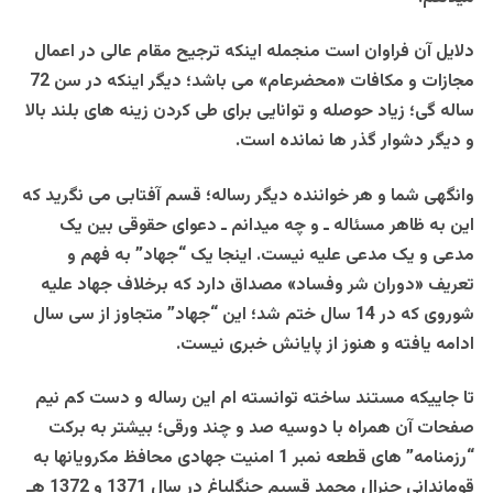
دلایل آن فراوان است منجمله اینکه ترجیح مقام عالی در اعمال
مجازات و مکافات «محضرعام» می باشد؛ دیگر اینکه در سن 72
ساله گی؛ زیاد حوصله و توانایی برای طی کردن زینه های بلند بالا
و دیگر دشوار گذر ها نمانده است.
وانگهی شما و هر خواننده دیگر رساله؛ قسم آفتابی می نگرید که
این به ظاهر مسئاله ـ و چه میدانم ـ دعوای حقوقی بین یک
مدعی و یک مدعی علیه نیست. اینجا یک “جهاد” به فهم و
تعریف «دوران شر وفساد» مصداق دارد که برخلاف جهاد علیه
شوروی که در 14 سال ختم شد؛ این “جهاد” متجاوز از سی سال
ادامه یافته و هنوز از پایانش خبری نیست.
تا جاییکه مستند ساخته توانسته ام این رساله و دست کم نیم
صفحات آن همراه با دوسیه صد و چند ورقی؛ بیشتر به برکت
“رزمنامه” های قطعه نمبر 1 امنیت جهادی محافظ مکرویانها به
قوماندانی جنرال محمد قسیم جنگلباغ در سال 1371 و 1372 هـ