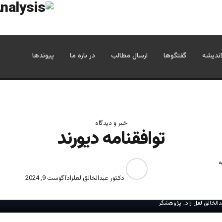
اندیشه
گفتگوها
ارسال مطالب
در باره ما
پیوندها
خبر و دیدگاه
توافقنامه دیورند‎
ه
دکتور عبدالخالق لعلزاد
آگوست 9, 2024
الخالق لعل زاد_ پژوهشگر