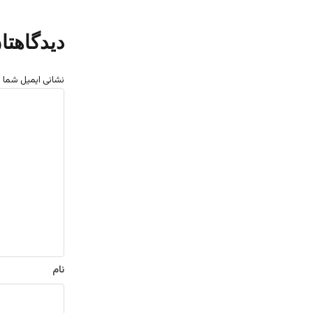
دیدگاهتا
نشانی ایمیل شما 
د
ی
د
گ
ا
ه
*
نام