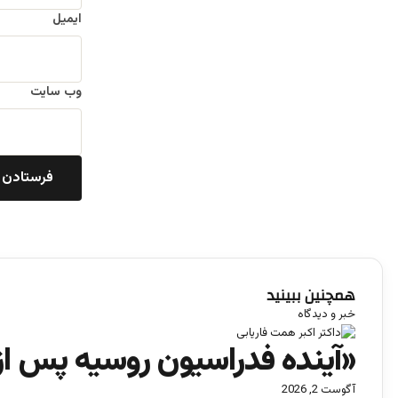
ایمیل
وب‌ سایت
همچنین ببینید
ب
خبر و دیدگاه
س
«آینده فدراسیون روسیه پس از
ت
ن
آگوست 2, 2026