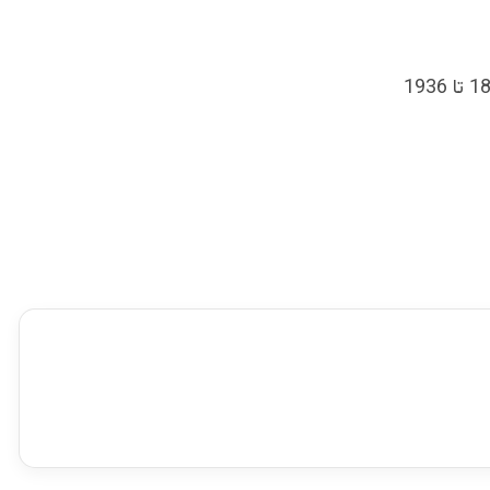
پروفیسور دکتور لعلزاد، اسناد محرم به ارتباط خط دیورند را در درازای تاریخ از 1892 تا 1936