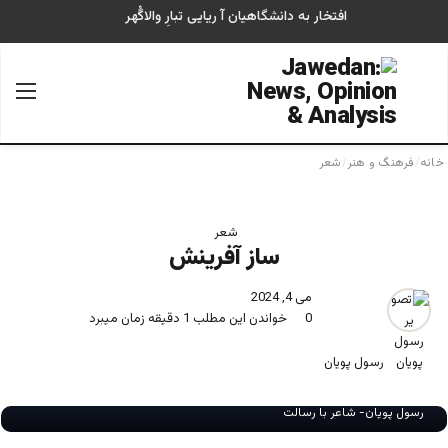
افتخار به دانشگاهیان آ ریایی تبارِ والاگُهر
جستجو برای
منو
خانه
/
فرهنگ و هنر
/
شعر
شعر
ساز آفرینش
می 4, 2024
0
خواندن این مطلب 1 دقیقه زمان میبرد
رسول پویان
رسول پویان- شاعر با رسالت