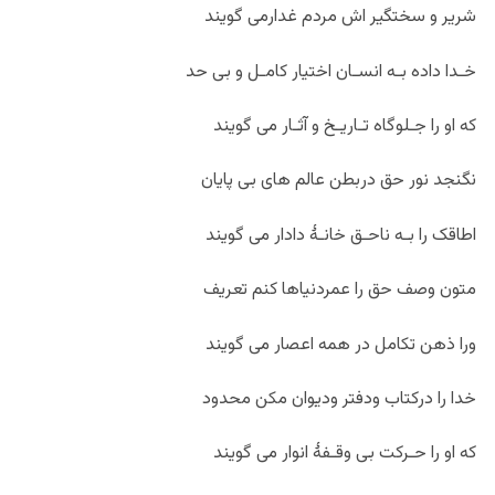
شریر و سختگیر اش مردم غدارمی گویند
خـدا داده بـه انسـان اختیار کامـل و بی حد
که او را جـلوگاه تـاریـخ و آثـار می گویند
نگنجد نور حق دربطن عالم های بی پایان
اطاقک را بـه ناحـق خانـۀ دادار می گویند
متون وصف حق را عمردنیاها کنم تعریف
ورا ذهن تکامل در همه اعصار می گویند
خدا را درکتاب ودفتر ودیوان مکن محدود
که او را حـرکت بی وقـفۀ انوار می گویند