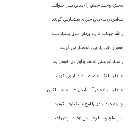
مجـرّد واحـد مطلق را جمعی پـدر خـوانند
تناقض روبـه روی مـردم هشیارمی گویند
ز الله جهالت تا بـه یزدان فـرق بسیاراست
اهورای خرد را، ایـزد اعصـار می گویند
ز سـاز آفرینش نغـمه و آواز دل خوش باد
خـدا را تا بکی خصـم نـوا و تار می گویند
خـدا را سـاده در آیـینۀ دل هـا تمـاشــا کـن
چـرا محبوب دل را اوج استکبارمی گویند
بجوصلح وصفا ودوستی ازذات یزدان ات