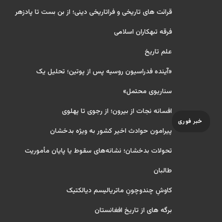
قرائت های تاریخی و فراتاریخی دینی؛ از بن بست تا پادزهر
فرقه تبهکاران اسلامی
علم تاریخ
«آینده فدراسیون روسیه پس از پوتین؛ تحلیل یک
سناریوی محتمل»
افسانه نجات از بیرون؛ از رجوی تا پهلوی
خبر فوری
پیرامون حوادث اخیر کشور به ویژه بدخشان
تحولات بدخشان؛ نشانه‌های سقوط یا پایان مأموریت
طالبان
کاوشِ چندو‌چونِ ماتریالیسم دیالکتیک
برگه های از تاریخ افغانستان