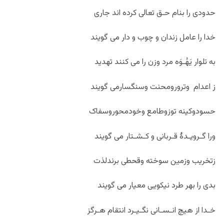
حدودی را بنام حـق تعالی کرده اند جاری
خدا را عامل زندان و چوب و دار می گویند
به تلوار یَهُـوَه مرد وزن را می کنند تهدید
ز اعدام وترورومحنت وسنگسارمی گویند
حسودوکینه توزوطامع وخودمحوروسفاک
ورا گـرویـدۀ قـربانی و کـشـتار می گویند
زتخریب وزمین سوخته وقحطی برندلذت
بدی را بهر طرد نیکویی معیار می گویند
خـدا از هیچ انـسـانی نگـیـرد انتقام هـرگز