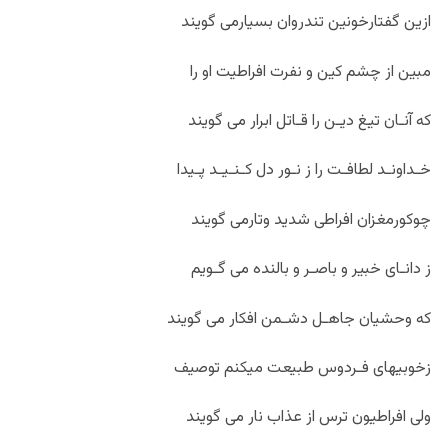
ازین گفتارخونین تندروان بسیارمی گویند
مبین از چشم کین و نفرت افراطیت او را
که آنـان تیغ دیـن را قـاتل ابرار می گویند
خـداونـد لطافـت را ز نـور دل کـنـیـد پـیدا
چوکورمغزان افراطی شدید وتارمی گویند
ز دانـای خبیر و باصـر و بالنده می گـویم
که وحشیان جاهـل دشـمن افکار می گویند
زخوبیهای فـردوس طبیعت میکنم توصیف
ولی افراطیون ترس از عذاب نار می گویند