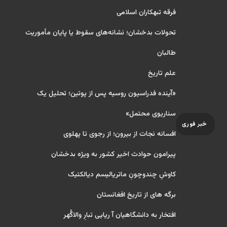
فرقه تبهکاران اسلامی
تحولات بدخشان؛ نشانه‌های سقوط یا پایان مأموریت
طالبان
علم تاریخ
«آینده فدراسیون روسیه پس از پوتین؛ تحلیل یک
سناریوی محتمل»
خبر فوری
افسانه نجات از بیرون؛ از رجوی تا پهلوی
پیرامون حوادث اخیر کشور به ویژه بدخشان
کاوشِ چندو‌چونِ ماتریالیسم دیالکتیک
برگه های از تاریخ افغانستان
افتخار به دانشگاهیان آ ریایی تبارِ والاگُهر