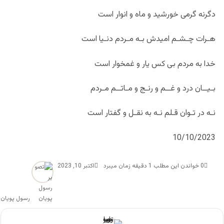
دگرنه گرمی خورشید و ماه و انوار است
هـرات چـشـم امیدش بـه مـردم دنـیا است
خدا به مردم بی کس یار و غمخوار است
بـیــان درد و غــم و رنـج و مـاتــم مـردم
نـه در تـوان قـلم نـه به نقـل و گفتار است
10/10/2023
0
خواندن این مطلب 1 دقیقه زمان میبرد
اکتبر 10, 2023
رسول پویان