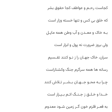
کجاست رحـم و عواطف کجا حقوق بشر
که خلق بی کس و تنها خسته وزار است
بـه خاک و معـدن و آب وطن همه مایـل
ولی بروز ضرورت نه پول و ابزار است
سران، خاک جهـان را ز نـو کنند تقـسیم
رسانه ها همه سرگرم جنگ وکشتاراست
چـرا بـه محـو جــهـان بـشــر تـلاش کنند
خــدا و خـلـق ز جـنـگ اتـم بـیـزار است
به قعـر قلزم خون گـر زمین شـود معدوم