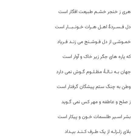
هری ز خنجر خشـم طبیعت افگار است
دل فـسـردۀ اهـل هـرات خـونـبــار است
خمـوشـی از دل فـوشـنج می زنـد فـریاد
که پاره های جگر زیر خاک و آوار است
جهان بـه نـالـۀ مظـلـوم گـوش نمی دارد
وطن به چنگ ستم پیشگان گرفتار است
ز صلح و عاطفه و مهر کس نمی گـوید
بشر اسـیر طلسمات خـون و پیکار است
بلای زلـزلـه از یک طـرف کـنـد بیـداد