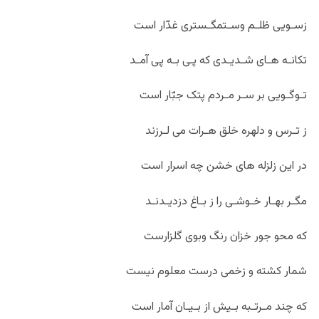
زسـویی ظلـم وسـتمگـستری غدّار است
تکانـه هـای شـدیـدی که پـی بـه پی آمـد
تـوگـویی بر سـر مـردم پتک جبّار است
ز تـرس و دلهره خلق هـرات می لـرزند
در این زلزله های خشن چه اسرار است
مگـر بهـار خـوشـی را ز بـاغ دزدیـدنـد
که محو جور خزان رنگ وبوی گلزارست
شمار کشته و زخمی درست معلوم نیست
که چند مـرتـبه بـیش از بـیـان آمار است