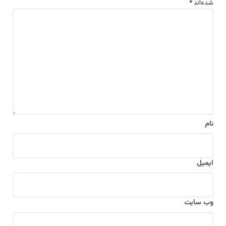
شده‌اند
*
د
ی
د
گ
ا
ه
*
نام
ایمیل
وب‌ سایت