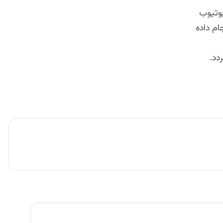
یوتیوب
ام داده
دد.