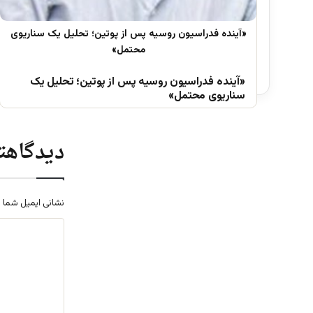
«آینده فدراسیون روسیه پس از پوتین؛ تحلیل یک
سناریوی محتمل»
دیدگاهتا
نشانی ایمیل شما 
د
ی
د
گ
ا