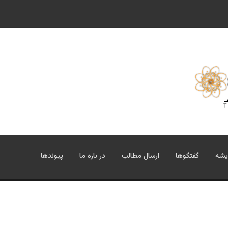
یشه
گفتگوها
ارسال مطالب
در باره ما
پیوندها