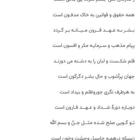
همه حقوق و قوانین به خاک مدفـون است
بـشـر بـه عـهــد قــرون مـیــانـه بـر گـردد
پیام مذهب و سـرمایـه مکر و افسون است
قلم شکـست و لبان را به دشـنه می دوزنـد
جهان پرآشوب و حال بشـر دگرگون است
به هرطرف نگری جوروظلم و بیداد است
دوبـاره دورۀ شــداد و عـهــد قـارون است
تـو گـویی صلح شـده مثــل جـنّ و بسم الله
زبسکه درهمـه جاسیل وحشت وخون است