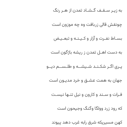
به زیـر سـقـف گـشـاد تمدن از هـر رنگ
چونقش قالی زربافت وه چه موزون است
بسـاط نفـرت و آزار و کـیـنـه و تبعـیـض
به دست اهـل تمدن ز ریشه باژگون است
پـری اگـر شکـنـد شـیشــه و طلـســم دیــو
جهان به همت عشـق و خرد مدیـون است
فـرات و سـند و کارون و نیل تنـها نیسـت
که رود زرد وولگا وگنگ وجیحون است
کهن مسیریکه شرق رابه غرب دهد پیوند