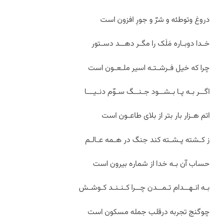
دروغ وتوطئه و شرّ و جورِ افزون است
خـدا دوبـاره مَلَک را مگـر دهــد دسـتور
چرا که خیل فـرشـتـه اسیر ملـعـون است
اگــر بـه پـا بـشــود جـنــگ سـوّم دنـیـــا
اتم هـزار بار بتر از بلای طاعـون است
ز کـشته پـشـته کند جنگ در هـمه عـالـم
حساب آن بـه خدا از شماره بیرون است
بـه انـهــدام تـمــدن چــرا کـنـنـد کـوشـش
چوگنج تجربه درقلب جمله مسکون است