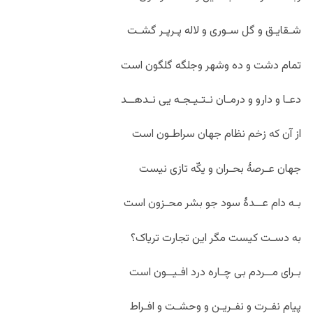
شـقایـق و گل سـوری و لاله پـرپـر گشـت
تمام دشت و ده وشهر وجلگه گلگون است
دعـا و دارو و درمـان نـتـیـجـه یی نـدهــد
از آن که زخم نظام جهان سراطـون است
جهان عـرصۀ بحـران و یکّه تازی نیست
بـه دام عــدۀ سود جو بشر محـزون است
به دسـت کیست مگر این تجارت تریاک؟
بـرای مــردم بی چـاره درد افـیــون است
پیام نفـرت و نفـریـن و وحشـت و افـراط