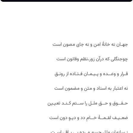
جهـان نه خانۀ امن و نه جای مصون است
چوجنگلی که درآن زور،نظم وقانون است
قـرار و وعــده و پـیـمـان فـتـاده از رونـق
نه اعتبار به اسناد و متن و مضمون است
حـقــوق و حــق ملـل را ســتم کـنـد تعیـین
ضعـیـف لقـمــۀ خــامِ دد و دیـوِ دون است
ز سازمان ملل جسم مـرده یی بـاقی اسـت