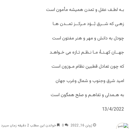
بـه لطـف عقل و تمدن همیشه مأمون است
زهـی که شــرق بُــوَد مـرکــز تمــدن هـا
چودل به دانش و مهر و هنر مفتون است
جهــان کهـنـۀ مـا نـظـم تـازه می خـواهـد
که چون تعادل قطبین نظام مـوزون است
امید شرق وجنوب و شمال وغرب جهان
به هـمدلی و تفاهـم و صلح همگون است
13/4/2022
ژوئن 16, 2022
0
خواندن این مطلب 2 دقیقه زمان میبرد