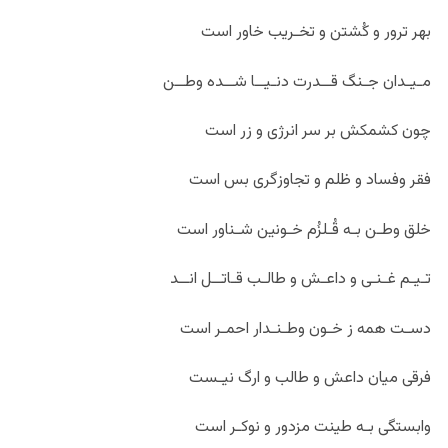
بهر ترور و کُشتن و تخـریب خاور است
مـیـدان جـنگ قــدرت دنـیــا شــده وطــن
چون کشمکش بر سر انرژی و زر است
فقر وفساد و ظلم و تجاوزگری بس است
خلق وطـن بـه قُـلزُم خـونین شـناور است
تـیـم غـنـی و داعـش و طالـب قـاتــل انــد
دسـت همه ز خـون وطـنـدار احمـر است
فرقی میان داعش و طالب و ارگ نیـست
وابستگی بـه طینت مزدور و نوکـر است