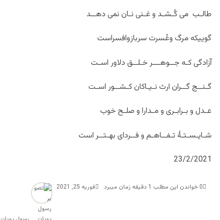
طالـب می کُـشـد و غـنی نـان نمی دهــد
گوییکه مرگ وعُسرت سربازوافسراست
آزادگی کـه جــوهـــر خـلــق دلاور اسـت
گـنــج گــران ارث نـیـاکان کـشــور اسـت
عـدل و بـرابـری و مـدارا و صلـح خوب
شـایـسـتـۀ تـفــاهـم و فــردای بهـتــر است
23/2/2021
0
خواندن این مطلب 1 دقیقه زمان میبرد
فوریه 25, 2021
رسول پویان