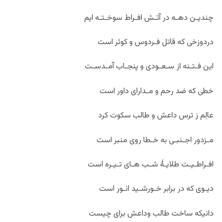
چندیـن دهـه در آتـش افـراط سوخـتـه ایم
دردوزخی که قاتل فـردوس و کوثر است
این فـتـنه از سـعـودی و پنجـاب آمـدسـت
خطی که ضد رحم و مـدارای داور است
عالِم ز ترس داعش و طالب سکوت کرد
مـزدور اجـنبـی به خـطا روی منبر است
افـراطـیـت طلایـۀ شـب هـای تـیـره است
دیـوی که در برابر خـورشـید انـور است
دانیکه ساخت طالب وداعش برای چیست