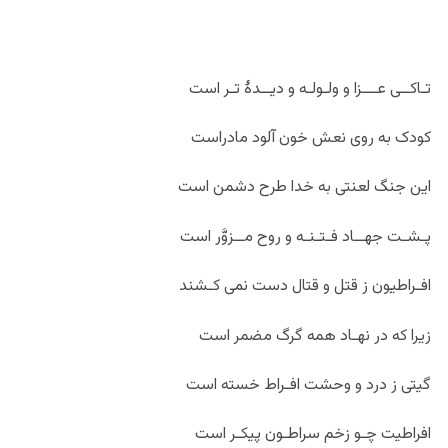
تـاکــی عـــزا و ولـولـه و دیــدۀ تـر است
کودک به روی نعش خون آلود مادراست
این جنگ لعنتی به خدا طرح دشمن است
پـشـت جهــاد فـتـنـه و روح مــزوَّر است
افـراطیون ز قتل و قتال دست نمی کـشند
زیرا که در نهـاد همه گرگ مضمر است
گیتی ز درد و وحشت افـراط خسته است
افراطیت چـو زخم سراطـون پیکـر است