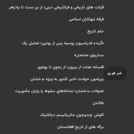
قرائت های تاریخی و فراتاریخی دینی؛ از بن بست تا پادزهر
فرقه تبهکاران اسلامی
علم تاریخ
«آینده فدراسیون روسیه پس از پوتین؛ تحلیل یک
سناریوی محتمل»
افسانه نجات از بیرون؛ از رجوی تا پهلوی
خبر فوری
پیرامون حوادث اخیر کشور به ویژه بدخشان
تحولات بدخشان؛ نشانه‌های سقوط یا پایان مأموریت
طالبان
کاوشِ چندو‌چونِ ماتریالیسم دیالکتیک
برگه های از تاریخ افغانستان