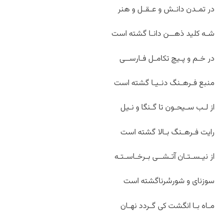
در تمـدن دانـش و عـقـل و هنر
شـه کلید ذهــن دانـا گشته است
در خـم و پـیچ تکامـل فـارســی
منبع فـرهـنگ دنـیـا گشته است
از لـب سـیحـون تا گـنگا و نـیل
رایت فـرهـنگ بـالا گشته است
از نیـسـتـان آتـشــی بـرخـاسـتـه
سوزنای و شورسُرناگشته است
مـاه بـا انگشت کی گـردد نهـان