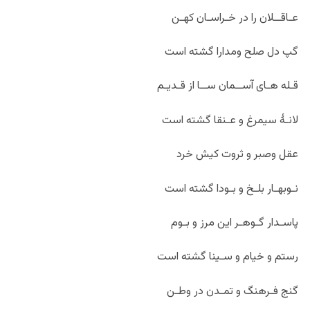
عـاقــلان را در خـراسـان کهـن
گپ دل صلح ومدارا گشته است
قـله هـای آســمان ســا از قـدیـم
لانـۀ سیمرغ و عـنقا گشته است
عقل وصبر و ثروت کیش خرد
نـوبهـار بلـخ و بـودا گشته است
پاسـدار گـوهـر این مرز و بـوم
رستم و خیام و سـینا گشته است
گنج فـرهنگ و تمـدن در وطـن