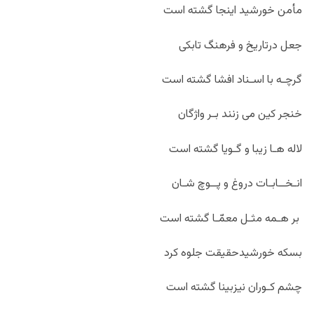
مأمن خورشید اینجا گشته است
جعل درتاریخ و فرهنگ تابکی
گرچـه با اسـناد افشا گشته است
خنجر کین می زنند بـر واژگان
لاله هـا زیبا و گـویا گشته است
انـخــابـات دروغ و پــوچ شـان
بر هـمه مثـل معمّـا گشته است
بسکه خورشیدحقیقت جلوه کرد
چشم کـوران نیزبینا گشته است