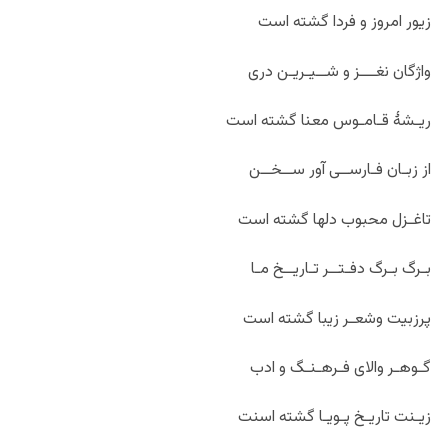
زیور امروز و فردا گشته است
واژگان نغـــز و شــیـریـن دری
ریـشۀ قـامـوس معنا گشته است
از زبـان فـارســی آور ســخــن
تاغـزل محبوب دلها گشته است
بـرگ بـرگ دفـتــر تـاریــخ مـا
پرزبیت وشعـر زیبا گشته است
گـوهـر والای فـرهـنـگ و ادب
زیـنت تاریـخ پـویـا گشته اسنت