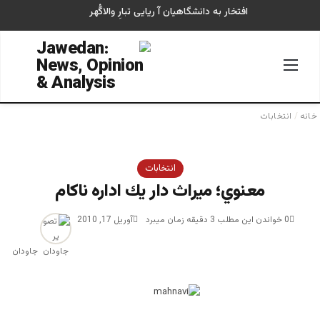
افتخار به دانشگاهیان آ ریایی تبارِ والاگُهر
منو
جستجو
خانه
/
انتخابات
انتخابات
معنوي؛ ميراث دار يك اداره ناكام
0
خواندن این مطلب 3 دقیقه زمان میبرد
آوریل 17, 2010
جاودان