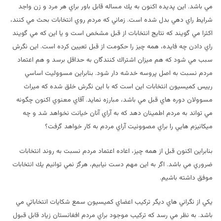
مي باشد. اين پديده اكنون به يك مساله قابل باور براي هر مرد و زن واجد
شرايط راي دهي بدل شده است. زماني كه مردم روي انتخابات بحث مي كنند،
اكثرا مي گويند كه نتايج انتخابات از قبل مشخص است و يا اين كه مي گويند
راي دادن چه فايده، همه چيز را حكومت از قبل تعيين كرده است. اين نگرش
سبب مي شود كه هم ميزان اشتراك كنندگان به حداقل برسد و هم اعتماد
مردم نسبت به اصل پروسه خدشه دار شود. بنابراين مسووليت اساسي
رييس كميسيون انتخابات اين است كه با اين نگرش خلق شده كه ميراث
مسوولان دوره هاي قبل مي باشد، مبارزه نمايد. آقاي معنوي اكنون چگونه
مي تواند به مردم اطمينان دهد كه به آراي آنان خيانت نخواهد شد و چه
ميكانيزم هايي را براي مصوونيت آراي مردم به كار خواهد گرفت؟
بنابراين اكنون قبل از همه چيز، اعاده اعتماد مردم نسبت به روند انتخابات
ضروري مي باشد. اگر به اين مهم دست نيابيم، هرگز نمي توانيم يك انتخابات
موفق داشته باشيم.
يكي از نگراني هاي ديگر تركيب اعضاي كميسيون سمع شكايات انتخاباتي مي
باشد. به نظر مي رسد كه تركيب موجود براي مردم افغانستان زياد قابل قبول