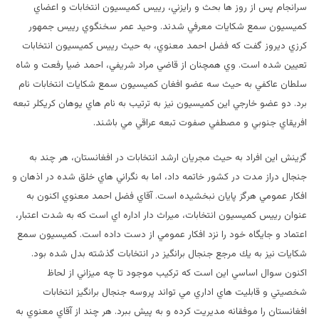
سرانجام پس از روز ها بحث و رايزني، رييس كميسيون انتخابات و اعضاي
كميسيون سمع شكايات معرفي شدند. وحيد عمر سخنگوي رييس جمهور
كرزي ديروز گفت كه فضل احمد معنوي، به حيث رييس كميسيون انتخابات
تعيين شده است. وي همچنان از قاضي مراد شريفي، احمد ضيا رفعت و شاه
سلطان عاكفي به حيث سه عضو افغان كميسيون سمع شكايات انتخابات نام
برد. دو عضو خارجي اين كميسيون نيز به ترتيب به نام هاي يوهان كريكلر تبعه
افريقاي جنوبي و مصطفي صفوت تبعه عراقي مي باشند.
گزينش اين افراد به حيث مجريان ارشد انتخابات در افغانستان، هر چند به
جنجال دراز مدت در كشور خاتمه داد، اما به نگراني هاي خلق شده در اذهان و
افكار عمومي هرگز پايان نبخشيده است. آقاي فضل احمد معنوي اكنون به
عنوان رييس كميسيون انتخابات، ميراث دار اداره اي است كه به شدت اعتبار،
اعتماد و جايگاه خود را نزد افكار عمومي از دست داده است. كميسيون سمع
شكايات نيز به يك مرجع جنجال برانگيز در انتخابات گذشته بدل شده بود.
اكنون سوال اساسي اين است كه تركيب موجود تا چه ميزاني از لحاظ
شخصيتي و قابليت هاي اداري مي تواند پروسه جنجال برانگيز انتخابات
افغانستان را موفقانه مديريت كرده و به پيش ببرد. هر چند از آقاي معنوي به