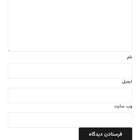
د
گ
ا
ه
*
نام
ایمیل
وب‌ سایت