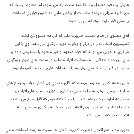
عنوان يك فرد معتدل و با گذشته مثبت ياد مي شود، اما معلوم نيست كه
وي تا چه ميزاني خواهد توانست از چالش هايي كه اكنون فراروي انتخابات
پارلماني قرار دارد، موفقانه بيرون شود.
آقاي معنوي در قدم نخست ضرورت دارد كه كارنامه مسوولان ارشد
كميسيون انتخابات را در مركز و ولايات مورد بازنگري قرار دهد. وي با اين
بازنگري به خوبي مي تواند كه افراد متعهد و غير متعهد را تشخيص داده و
براي اين دوره حداقل از مسووليت افراد متقلب در سمت هاي مهم جلوگيري
نمايد. در غير آن هرگز نمي توان به يك انتخابات عاري از تقلب اميدوار بود.
با اين همه اكنون معلوم نيست كه آقاي معنوي زير فشار احزاب و جناح هاي
مطرح سياسي موفق به جا به جايي، بركناري و عزل و نصب هاي افراد زير
مجموعه اداره خود خواهد شد و يا خير؟ نكته دوم كه قابل طرح مي باشد،
جلب اعتماد و اطمينان مردم افغانستان نسبت به برگزاري سالم پروسه
انتخابات در كشور مي باشد.
بدون ترديد هم اكنون ذهنيت اكثريت افغان ها نسبت به روند انتخابات منفي