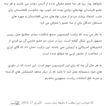
نخواهد بود. زيرا هر سه عضو معرفي شده از آدرس دولت مي باشند و هر سه
عضو كارمندان نهادهاي دولتي بوده اند. خوب بود حكومت افغانستان براي
جلب اعتماد بيشتر مردم از ميان نهادهاي مدني افغانستان و چهره هاي
مستقل حداقل يكي از سه عضو را معرفي مي كرد.
به نظر مي رسد كه تركيب كميسيون سمع شكايات بيشتر مطابق ميل رييس
جمهور كرزي شكل گرفته است. زيرا در ميان دو عضو خارجي آن نيز فردي از
كشورهاي امريكايي و اروپايي نمي باشند. اين تركيب نشان داد كه آقاي كرزي
در ممانعت از حضور غربي ها موفق شده است.
به هر حال آن چه كه براي اين كميسيون مهم است، اين است كه در داوري
هاي خود منصفانه عمل كند تا باشد كه بار ديگر شاهد كشمكش هاي گذشته
و تجربه تلخ انتخابات رياست جمهوري نباشيم.
0
خواندن این مطلب 3 دقیقه زمان میبرد
آوریل 17, 2010