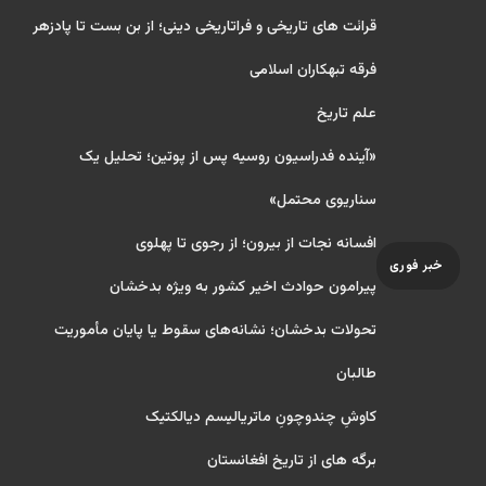
قرائت های تاریخی و فراتاریخی دینی؛ از بن بست تا پادزهر
فرقه تبهکاران اسلامی
علم تاریخ
«آینده فدراسیون روسیه پس از پوتین؛ تحلیل یک
سناریوی محتمل»
افسانه نجات از بیرون؛ از رجوی تا پهلوی
خبر فوری
پیرامون حوادث اخیر کشور به ویژه بدخشان
تحولات بدخشان؛ نشانه‌های سقوط یا پایان مأموریت
طالبان
کاوشِ چندو‌چونِ ماتریالیسم دیالکتیک
برگه های از تاریخ افغانستان