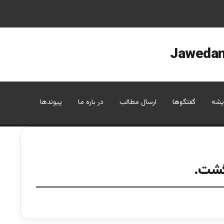
یشه
گفتگوها
ارسال مطالب
در باره ما
پیوندها
گشت.