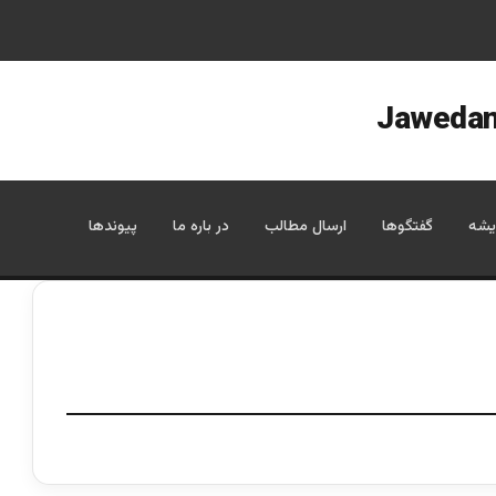
یشه
گفتگوها
ارسال مطالب
در باره ما
پیوندها