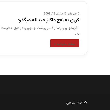
جاودان
جولای 13, 2009
كرزی به نفع داکتر عبدلله میگذرد
گزارشهای وارده از قصر ریاست جمهوری در کابل حاکیست
به…
بیشتر بخوانید »
© 2023 جاودان.