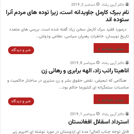
داکتر آرین رشاد
دسامبر 2, 2019
نام ببرک کارمل جاویدانه است، زیرا توده های مردم آنرا
ستوده اند
درمورد فقید ببرک کارمل سخن زیاد گفته شده است، بررسی های متعدد
تاریخ نویسان، خاطراتِ رهبران سیاسی، نظامی ودولتی…
بیشتر بخوانید »
خبر و دیدگاه
داکتر آرین رشاد
سپتامبر 8, 2019
اناهیتا راتب زاد، الهه برابری و رهائی زن
هنگامی که تبعیض، نقض حقوق بشر و زن ستیزی در ساختار حاکمیت و
مناسبات ستمگرانه ای کشورما حاکم بود،…
بیشتر بخوانید »
خبر و دیدگاه
داکتر آرین رشاد
سپتامبر 1, 2019
استرداد اسقلال افغانستان
قابل توجه جناب کمالی! عده ای ازدوستان در مورد نوشته ای اخیرم زیر