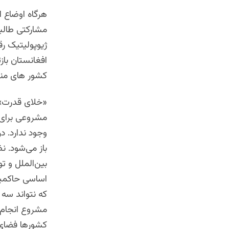
هرگاه اوضاع ا
مشارکتی طالب
ژیوپولیتیک ر
افغانستان باز
کشور های منط
«خلای قدرت» ب
مشروعی برای 
وجود ندارد. د
باز می‌شود. 
بین‌الملل و ت
اساسی حاکمیت
که نتواند سه 
مشروع انجام
کشورها فضای ج