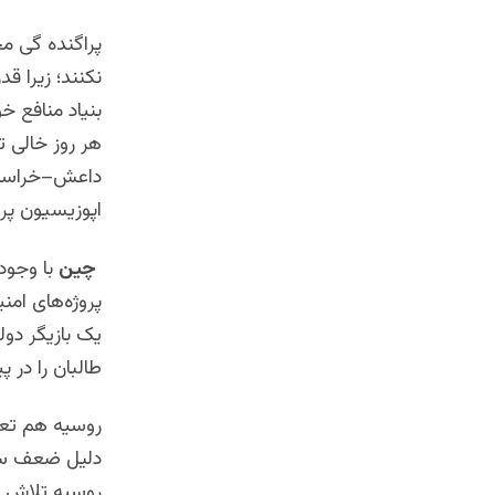
پراگنده گی م
نکنند؛ زیرا ق
بنیاد منافع خ
هر روز خالی ت
داعش–خراسان و
اپوزیسیون پرا
چین
با وجود 
پروژه‌های امن
یک بازیگر دولت
طالبان را در 
روسیه هم تعام
دلیل ضعف ساخت
روسیه تلاش می