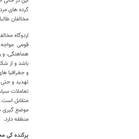
این در حالی 
گرده های مرد
مخالفان طالب
اردوگاه مخالف
قومی مواجه ا
هماهنگی، و 
باشد و از شکا
و جغرافیا های
تهدید و حتی 
تعاملات سیاس
متقابل است. 
موضع گیری ها
منطقه دارد.
پرگنده گی مخ