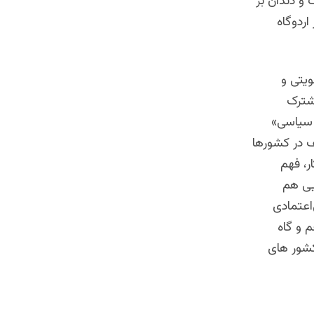
و دندان بر
ردوگاه
ویتی و
شترک
 سیاسی»
ف در کشورها
ر، فهم
یی هم
اعتمادی
 و گاه
کشور های