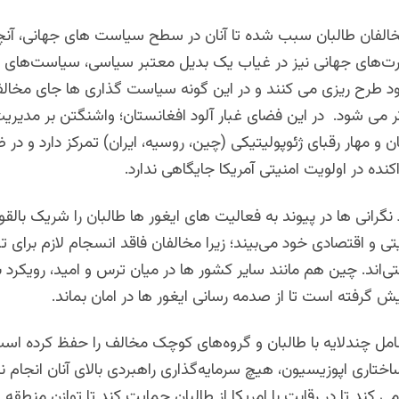
خالفان طالبان سبب شده تا آنان در سطح سیاست های جهانی، آنچ
درت‌های جهانی نیز در غیاب یک بدیل معتبر سیاسی، سیاست‌های خو
ود طرح ریزی می کنند و در این گونه سیاست گذاری ها جای مخالف
ر می شود. در این فضای غبار آلود افغانستان؛ واشنگتن بر مدیری
 مهار رقبای ژئوپولیتیکی (چین، روسیه، ایران) تمرکز دارد و در
کنده در اولویت امنیتی آمریکا جایگاهی ندارد.
نگرانی ها در پیوند به فعالیت های ایغور ها طالبان را شریک بالقوه
یتی و اقتصادی خود می‌بیند؛ زیرا مخالفان فاقد انسجام لازم برای 
ی‌اند. چین هم مانند سایر کشور ها در میان ترس و امید، رویکرد باز
پیش گرفته است تا از صدمه رسانی ایغور ها در امان بماند.
ل چندلایه با طالبان و گروه‌های کوچک مخالف را حفظ کرده است؛
اری اپوزیسیون، هیچ سرمایه‌گذاری راهبردی بالای آنان انجام ن
 کند تا در رقابت با امریکا از طالبان حمایت کند تا توازن منطقه 