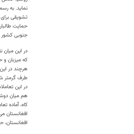
نماید. به رس
تشویقی برای 
حمایت طالبان
جنوبی کشور 
در این میان 
که میزبان و 
هرچند در این 
طرف گرمتر شد
در این تعامل
هم میان دوشنب
کاه، آماده ت
افغانستان، حیث