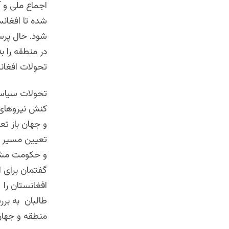
اجماع ملی و آ
شده تا افغانس
شود. حال پرس
در منطقه را ب
تحولات افغان
تحولات سیاسی
کنش نیروهای 
و جهان باز ت
تعیین مسیر آی
و حکومت مشار
گفتمان برای ا
افغانستان را
طالبان به بر
منطقه و جهان 