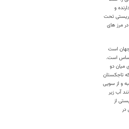
رنده و
روریستی تحت
ر مرز های
 جهان است
حساس است.
 میان دو
که تاجکستان
ه و از سویی
ند آب زیر
ستی از
ه تروریستی در