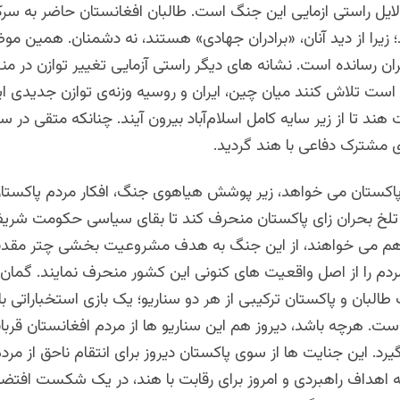
لایل راستی ازمایی این جنگ است. طالبان افغانستان حاضر به سر
؛ زیرا از دید آنان، «برادران جهادی» هستند، نه دشمنان. همین موض
ان رسانده است. نشانه های دیگر راستی آزمایی تغییر توازن در م
ست تلاش کنند میان چین، ایران و روسیه وزنه‌ی توازن جدیدی ایج
 هند تا از زیر سایه‌ کامل اسلام‌آباد بیرون آیند. چنانکه متقی در
 مشترک دفاعی با هند گردید.
اکستان می خواهد، زیر پوشش هیاهوی جنگ، افکار مردم پاکستان 
لخ بحران زای پاکستان منحرف کند تا بقای سیاسی حکومت شر
ن هم می خواهند، از این جنگ به هدف مشروعیت بخشی چتر م
مردم را از اصل واقعیت های کنونی این کشور منحرف نمایند.
گمان 
لبان و پاکستان ترکیبی از هر دو سناریو؛ یک بازی استخباراتی با
است.
هرچه باشد، دیروز هم این سناریو ها از مردم افغانستان قرب
یرد. این جنایت ها از سوی پاکستان دیروز برای انتقام ناحق از مرد
 اهداف راهبردی و امروز برای رقابت با هند، در یک شکست افتضاح