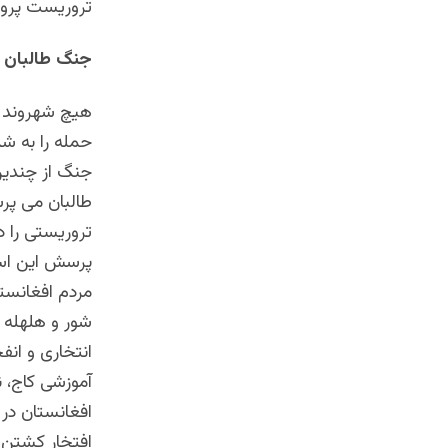
تروریست پرور
جنگ طالبان و
هیچ شهروند ا
حمله را به شد
جنگ از چندین 
طالبان می پر
تروریستی را د
پرسش این است
مردم افغانستا
شور و هلهله ی
انتخاری و انف
آموزشی کاج، ن
افغانستان در 
افتخار کشتن 