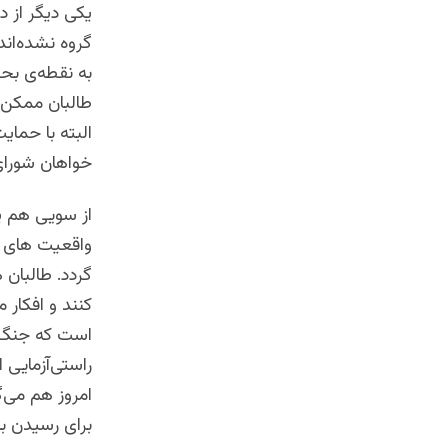
یکی دیگر از د
گروه نشده‌اند
به نقطه‌ی بحر
طالبان ممکن ا
البته با حمایت
خواهان شورای
از سویی هم پ
واقعیت های ت
گردد. طالبا
کنند و افکار 
است که جنگ طا
راستی‌آزمایی 
امروز هم می‌گ
برای رسیدن به