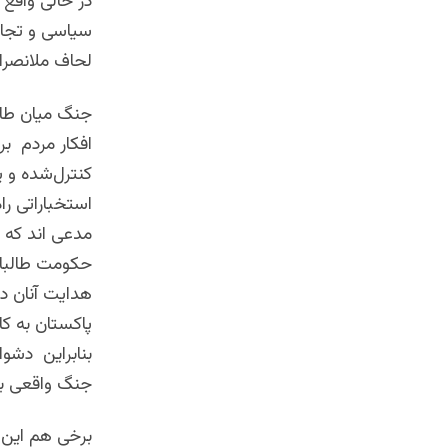
در حالی واقع 
سیاسی و تجار
لحاف ملانصرال
جنگ میان طال
افکار مردم ب
کنترل‌شده و 
استخباراتی ر
مدعی اند که ط
حکومت طالبان
هدایت آنان د
پاکستان به ک
بنابراین دشوار
جنگ واقعی با
برخی هم این ج