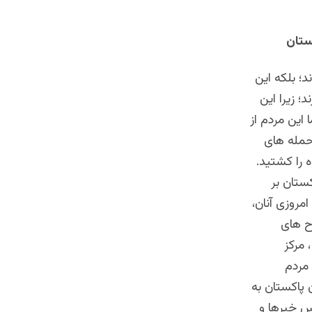
ستان
؛ بلکه این
؛ زیرا این
این مردم از
حمله های
ه را کشتید.
ستان بر
مروزی آنان،
رح های
 مرکز
 مردم
ن پاکستان به
اس خبرها و