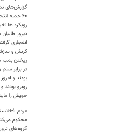
۶۰ حمله ان
رویکرد ها تغی
دیروز طالبان 
انفجاری گرفتن
کرنش و سازش ب
ریختن بمب ها 
در برابر ستم 
بودند و امروز
روبرو بودند و
خویش را مایه 
مردم افغانستا
محکوم می‌کنند
گروه‌های ترو