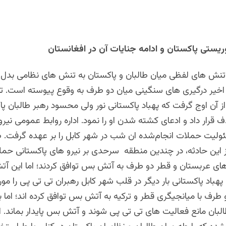
ریستی پاکستان و ادامه جنایات آن در افغانستان
ا تنش های لفظی میان طالبان و پاکستان به تنش های نظامی بد
اخیر درگیری های سنگینی میان دو طرف به وقوع پیوسته است. ت
آن اوج گرفت که پهباد پاکستانی نور ولی محسود رهبر طالبان پاک
قرار داد و ادعای کشته شدن او را نمود. ا
داره روابط
عمومی نیرو
لیت حملات انجام‌شده ان شب در شهر کابل را بر عهده گرفت. طا
ز این حادثه، در چندین منطقه سرحدی بر نیرو های پاکستانی حمله
ای عربستان و قطر دو طرف به آتش بس توافق کردند؛ اما این آ
پهباد پاکستانی بار دیگر در قلب شهر کابل رهبران تی تی پی را مور
 طرف با میانجیگری قطر و ترکیه به آتش بس توافق کرده اند؛ اما ب
بان مانع فعالیت های تی تی پی شوند و آتش بس پایدار بماند. ا