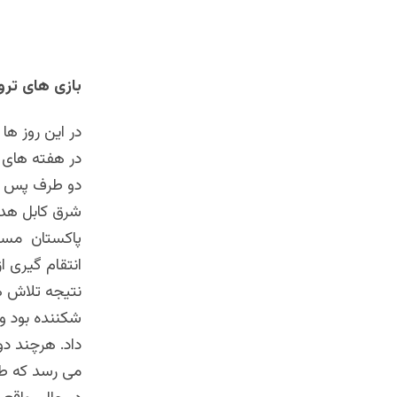
بازی های ترو
در این روز ه
در هفته های 
دو طرف پس از 
شرق کابل هدف 
پاکستان مسئو
انتقام گیری ا
نتیجه تلاش ه
شکننده بود و 
داد. هرچند دو
می رسد که طال