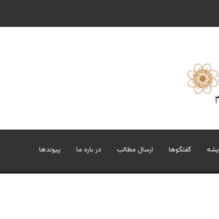
یشه
گفتگوها
ارسال مطالب
در باره ما
پیوندها