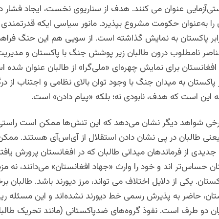
تی‌آزمایی عنوان می کنند. هدف از سناریوی نخست، ایجاد فشار دی
 را به‌عنوان حکومت مشروع بپذیرد. مانور سیاسی ایکه قدرتمندی 
برابر پاکستان به نمایش گذاشته است. از سویی هم این حنگ فراهم
ناصر نامطلوب درون طالبان زیر پوشش جنگ با پاکستان و مدیریت 
فغانستان برای نمایش چهره‌ای «ملی‌گرا» از طالبان عنوان شده 
ر پاکستان به میدان جنگ با وجود توان بالای نظامی و اجتناب از در
‌ این است که هدف، نابودی نه؛ بلکه «پیام دادن» است.
برخی شواهد دیگر نشان می‌دهد که این تنش‌ها ممکن است راستی‌
یعنی طالبان در پی نشان دادن استقلال از آی‌اس‌آی هستند. ممک
دیدی از فرماندهان میدانی طالبان که در افغانستان پرورش یافته
ان حساس‌تر اند و خود را وارث «جهاد افغانستان» می‌دانند، نه مزد
ستان. یکی از دلایل اختلاف می تواند، مرز دیورند باشد. طالبان بر
تان، حاضر به پذیرش رسمی خط دیورند نشده‌اند و این مسئله ریش
ن دو طرف است. نفوذ گروه‌های ضدپاکستانی (مانند تحریک طالبا