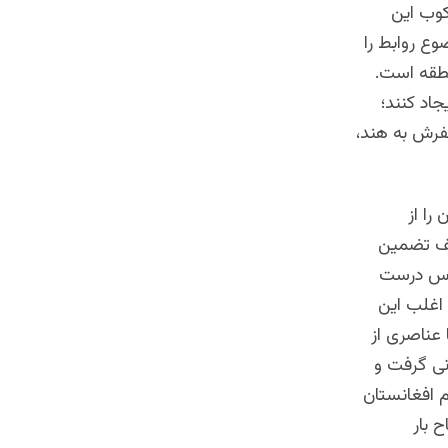
کوب این
وع روابط را
نطقه است.
اد کنند؛
 سفرش به هند،
را از
یف تضمین
قدس درست
اغلب این
 عناصری از
انی گرفت و
م افغانستان
 بار