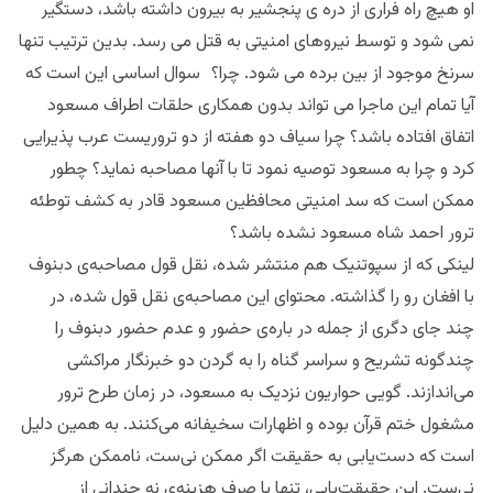
او هیچ راه فراری از دره ی پنجشیر به بیرون داشته باشد، دستگیر
نمی شود و توسط نیروهای امنیتی به قتل می رسد. بدین ترتیب تنها
سرنخ موجود از بین برده می شود. چرا؟ سوال اساسی این است که
آیا تمام این ماجرا می تواند بدون همکاری حلقات اطراف مسعود
اتفاق افتاده باشد؟ چرا سیاف دو هفته از دو تروریست عرب پذیرایی
کرد و چرا به مسعود توصیه نمود تا با آنها مصاحبه نماید؟ چطور
ممکن است که سد امنیتی محافظین مسعود قادر به کشف توطئه
ترور احمد شاه مسعود نشده باشد؟
لینکی که از سپوتنیک هم منتشر شده، نقل قول مصاحبه‌ی دبنوف
با افغان رو را گذاشته. محتوای این مصاحبه‌ی نقل قول شده، در
چند جای دگری از جمله در باره‌ی حضور و عدم حضور دبنوف را
چند‌گونه تشریح و سراسر گناه را به گردن دو خبرنگار مراکشی
می‌اندازند. گویی حواریون نزدیک به مسعود، در زمان طرح ترور
مشغول ختم قرآن بوده و اظهارات سخیفانه می‌کنند. به همین دلیل
است که دست‌یابی به حقیقت اگر ممکن نی‌ست، ناممکن هرگز
نی‌ست. این حقیقت‌‌یابی، تنها با صرف هزینه‌ی نه چندانی از