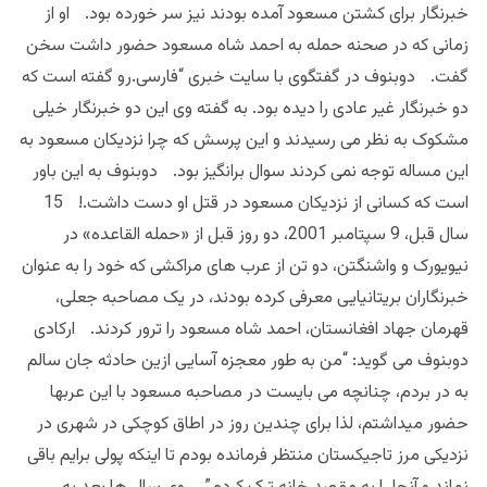
خبرنگار برای کشتن مسعود آمده بودند نیز سر خورده بود. او از
زمانی که در صحنه حمله به احمد شاه مسعود حضور داشت سخن
گفت. دوبنوف در گفتگوی با سایت خبری “فارسی.رو گفته است که
دو خبرنگار غیر عادی را دیده بود. به گفته وی این دو خبرنگار خیلی
مشکوک به نظر می رسیدند و این پرسش که چرا نزدیکان مسعود به
این مساله توجه نمی کردند سوال برانگیز بود. دوبنوف به این باور
است که کسانی از نزدیکان مسعود در قتل او دست داشت.! 15
سال قبل، 9 سپتامبر 2001، دو روز قبل از «حمله القاعده» در
نیویورک و واشنگتن، دو تن از عرب های مراکشی که خود را به عنوان
خبرنگاران بریتانیایی معرفی کرده بودند، در یک مصاحبه جعلی،
قهرمان جهاد افغانستان، احمد شاه مسعود را ترور کردند. ارکادی
دوبنوف می گوید: “من به طور معجزه آسایی ازین حادثه جان سالم
به در بردم، چنانچه می بایست در مصاحبه مسعود با این عربها
حضور میداشتم، لذا برای چندین روز در اطاق کوچکی در شهری در
نزدیکی مرز تاجیکستان منتظر فرمانده بودم تا اینکه پولی برایم باقی