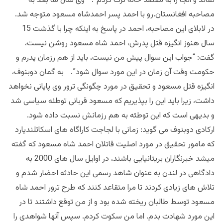
نماند و آنجا را به مقصد خانه ترک کردم”. وی سال ها بعد به
مصاحبه افغانستان.رو با احمد پسر احمدشاه مسعود متوجه شد.
در لابلای این مصاحبه، احمد در پاسخ به اینکه چرا با گذشت 15
سال هنوز انگیزه قتل پدرش، احمد شاه مسعود روشن نیست،
گفت: “جواب این سوال پیش من نیست، باید از هم رزمان پدرم و
حکومت وقت آن زمان در این مورد سوال شود”. به گمان دوبنوف،
انگیزه قتل مسعود و تحقیق در مورد چگونگی ترور وی پایانی نخواهد
داشت، زیرا باید این را بپذیریم که مسعود قربانی توطئه سیاسی شد
و بدیهی است که این توطئه به هم رزمانش نسبت داده شود.
ارکادی دوبنوف می گوید: زمانی با لجاجت کاراگاه های اسکاتلندیارد
که مامور تحقیق در مورد اصلیت قاتلان احمد شاه مسعود که گفته
میشد خبرنگاران بریتانیایی باشند، در اوایل سال های 2000 به
دادگاهی در لندن به عنوان شاهد رسمی این حادثه احضار شدم و
تلاش های زیادی کردند تا مرا متقاعد کنند که طرح ترور احمد شاه
مسعود توسط طالبان ریخته شده بود و از من توقع داشتند تا در
این مورد شهادت بدم. اما من سکوت کردم. سپس آنها شواهدی را