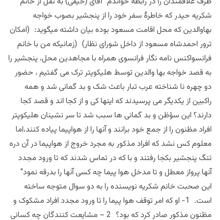
طرف علاقمندان را در رابطه خواندم آقای (حیفی) به نقل از خانم
شکریه حیدر که خاطرۀ سفر خود را از پنجشیر بصوب خواجه
بهاوالدین که محل اقامت مسعود بوده بیان داشته میگوید: (امکان
ترور احمدشاه مسعود از داخل شورای نظار) (زمانیکه من با خانم
فرانسواکنس نامه نگار فرانسوی همراه با مجاهدین محل، پنجشیر را
به قصد خواجه بها والدین توسط هلیکوپتر ترک می گفتیم ، حضور
دو چهره نا شناخته عرب تبار باعث شک و بد گمانی شد و همه
راکبین از یکدیگر می پرسیدند که اینها کی و از کجا اند و قصد کجا
دارند؟ این سؤظن و بد گمانی ها سبب شد تا سر نشینان هلیکوپتر
افراد مظنون را از جمع خود برانند و آنها را از هواپیما پیاده کنند،اما
معلوم کس نشد که افراد مذکور به مجرد خروج از هواپیما در آن دره
تنگ پنجشیر بکجا رفتند و با که در تماس شدند که تا ورود مجدد
آنها پرواز معطل و تا مدخل هوا پیما چه کسی آنها را بدرقه نمود”
این صحبت خانم شکریه نویسنده را به دو سوال متوجه ساخته
است. 1- او که امر توقف هوا پیما را تا ورود مجدد افراد مشکوک و
مظنون مذکور صادر کرد که بود؟ 2 – مشایعت کنندگان چه کسانی