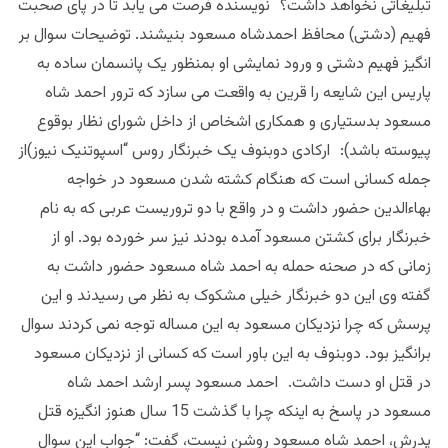
تبلیغاتی نخواهد داشت؟ نویسنده فرصت می یابد تا در پای صحبت
فهیم (دشتی) محافظ احمدشاه مسعود بنیشند. توضیحات سوال بر
انگیز فهیم دشتی و ورود نمایشی او بمنظور یک پانسمان ساده به
پاریس این شایعه را قرین به واقعت می سازد که ترور احمد شاه
مسعود بدستیاری و همکاری اشخاص از داخل شورای نظار بوقوع
پیوسته باشد): ارکادی دوبنوف یک خبرنگار روس “اسپوتنیک نیوز)از
جمله کسانی است که هنگام کشته شدن مسعود در خواجه
بهاءالدین حضور داشت و در واقع با دو تروریست عربی که به نام
خبرنگار برای کشتن مسعود آمده بودند نیز سر خورده بود. او از
زمانی که در صحنه حمله به احمد شاه مسعود حضور داشت به
گفته وی این دو خبرنگار خیلی مشکوک به نظر می رسیدند و این
پرسش که چرا نزدیکان مسعود به این مساله توجه نمی کردند سوال
برانگیز بود. دوبنوف به این باور است که کسانی از نزدیکان مسعود
در قتل او دست داشت. احمد مسعود پسر ارشد احمد شاه
مسعود در پاسخ به اینکه چرا با گذشت 15 سال هنوز انگیزه قتل
پدرش، احمد شاه مسعود روشن نیست، گفت: “جواب این سوال