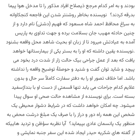
بودند و به امر کدام مرجع ذیصلاح افراد مذکور را تا مدخل هوا پیما
بدرقه کردند؟ نویسنده بخاطر روشنتر شدن این فاجعه کنجکاوانه
به سراغ محافظ احمد شاه مسعود که فهیم (دشتی) نام دارد و از
چنین حادثه مهیب جان بسلامت برده و جهت تداوی به پاریس
آمده به عیادتش میرود تا از زبان او بحیث شاهد محل واقعه بشنود
.نویسنده یقین داشته که او را به بستر یکی از بیمارستانها خواهد
یافت که بعد از عمل جراحی بیک حالت زار از شدت درد بخود می
پیچد و شاید توان گفت و شنید و حوصلۀ توضیح واقعه را نداشته
باشد. اما خلاف تصور او را به دفتر سفارت کاملآ سر حال و بدون
علایم کدام جراحات می یابد تنها قسمتی از دست او با بنداژسفید
بسته است. برای نویسنده از مشاهده حالت صحی او سوال پیدا
میشود. چه امکان خواهد داشت که در شرایط دشوار محیطی یک
شخص این همه راه دور و دراز را با صرف یک مبلغ درشت محض به
منظور یک پانسمان عادی بپیماید؟ آیا نظربه سؤظن و تردید هاییکه
از گفته های شکریه حیدر ایجاد شده این سفر جنبه نمایشی و