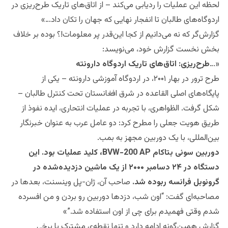
لحظه این عملیات را ردیابی می‌کند – از اتاق‌های تاریک طرح‌ریزی در
اردوگاه‌های طالبان تا انفجار نهایی که جهان را تکان داد…»
گزارش‌گر که نه می‌دانیم از کجا این‌قدر پر معلومات!؟ بوده بر خلاف
بخش نخست گزارش خود، می‌نویسد:
«…
طرح‌ریزی: اتاق‌های تاریک اردوگاه دارونته
طرح ترور در بهار ۲۰۰۱، در اردوگاه آموزشی دارونته – یکی از
پایگاه‌های اصلی القاعده در شرق افغانستان تحت کنترل طالبان –
شکل گرفت. الظواهری، با تجربه در عملیات انتحاری، ایده نفوذ از
طریق هویت جعلی را مطرح کرد: دو عامل عرب به عنوان خبرنگار
بین‌المللی، با یک دوربین مجهز به بمب.
دوربین سونی بتاکام BVW-200 AP، کلید عملیات بود. این
دستگاه در ۲۴ دسامبر ۲۰۰۰ از یک ماشین دزدیده‌شده در
گرونوبل فرانسه ربوده شد.
صاحب آن، ژان-پل وینسنت، بعدها در
مصاحبه‌ای گفت: “اون شب، دزدها دوربین رو بردن و من افسرده
شدم وقتی فهمیدم برای چی از اون استفاده شد.”»
گزارش همین‌گونه ادامه دارد و تنها نقطه‌ی مشترک با برخی