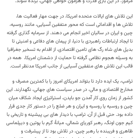
مرموز، در این بازی قدرت و هژمون خواهی جهانی، برنده شوند.
این تلاش های ایالات متحده امریکا، در جهت مهار فعالیت ها،
تلاش ها و اقداماتی است که محور متفقین آسیایی، مانند روسیه،
چین و ایران در سالیان اخیر انجام می دهند. از سرمایه گذاری گرفته
تا ایجاد ارتباطات راهبردی با دنیا، از پیمان های دفاعی و امنیتی تا
بدیل های شاه رگ های تامین اقتصادی، از اقدام به تسخیر جغرافیا
به وسیله هجوم نظامی گرفته تا حمایت از دشمنان امریکا، همه در
قالب این تلاش های متفقین آسیایی از جانب امریکا مدنظر است.
ترامپ، یک ایده دارد تا بتواند امریکای امروز را با کمترین مصرف و
مخارج اقتصادی و مالی، در صدر سیاست های جهانی، نگهدارند. این
کشور از زمان روی کار آمدن جو بایدن، استراتیژی ایجاد شکاف میان
چین و روسیه یا روسیه و ایران و هر ضلع را در دستور کار جدی قرار
داده بود. حتی قبل از آن، ترامپ با دیدار های بی پیشینه و تاریخی با
کیم جون اونگ، رهبر کوریای شمالی، میانۀ گرم با پوتین و دیپلماسی
ظاهری و فریبنده با رهبر چین، در تلاش بود تا از پیشرفت و