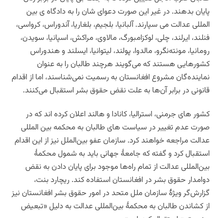
پایان بدهند. در غیر این صورت دعوای شان را به دادگاه ی بین
المللی عدالت می سپارند. آلبانیا، بلجیم، بلغاریا، آندوراس، کرواسی،
فنلند، ایرلند، چلی، لوکزامبورگ، مالاوی، مراکش، اسپانیا، سویدن،
رومانیا، مونته‌نگرو، مالدوا، پولند، لیتوانیا، ایسلند و هندوراس
کشورهایی هستند که می‌گویند هرچند طالبان را به عنوان
نماینده‌گان مشروع افغانستان به رسمیت نمی‌شناسند، اما از اقدام
قانونی در برابر آن‌ها به علت نقض حقوق بشر استقبال می‌کنند.
کشور های جرمنی، استرالیا، کانادا و هالند اعلان کرده اند که در
صورت عدم تغییر در سیاست های طالبان به محکمه بین المللی
عدالت مراجعه خواهند کرد. سازمان عفو بین‌الملل نیز از این اقدام
استقبال کرد و گفته که جامعهٔ جهانی باید به شمول محکمهٔ
بین‌المللی عدالت از تمام راه‌ها موجود برای پایان دادن به نقض
دوامدار حقوق بشر در افغانستان استفاده کند. ریچارد بنت،
گزارش‌گر ویژهٔ سازمان ملل متحد در امور حقوق بشر افغانستان نیز
از کشاندن طالبان به محکمهٔ بین‌المللی عدالت به دلیل «تبعیض