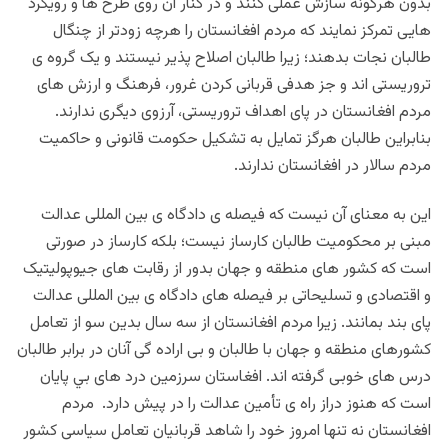
بدون هرگونه سازش عملی کنند و در کنار آن روی طرح ها و رویکرد
هایی تمرکز نمایند که مردم افغانستان را هرچه زودتر از چنگال
طالبان نجات بدهند؛ زیرا طالبان اصلاح پذیر نیستند و یک گروه ی
تروریستی اند و جز هدفی قربانی کردن غرور، فرهنگ و ارزش های
مردم افغانستان در پای اهداف تروریستی، آرزوی دیگری ندارند.
بنابراین طالبان هرگز تمایل به تشکیل حکومت قانونی و حاکمیت
مردم سالار در افغانستان ندارند.
این به معنای آن نیست که فیصله ی دادگاه ی بین المللی عدالت
مبنی بر محکومیت طالبان کارساز نیست؛ بلکه کارساز در صورتی
است که کشور های منطقه و جهان بدور از رقابت های جیوپولیتیک
و اقتصادی و تسلیحاتی بر فیصله های دادگاه ی بین المللی عدالت
پای بند بمانند. زیرا مردم افغانستان از سه سال بدین سو از تعامل
کشورهای منطقه و جهان با طالبان و بی اراده گی آنان در برابر طالبان
درس های خوبی گرفته اند. افغاستان سرزمین درد های بي پایان
است که هنوز دراز راه ی تأمین عدالت را در پیش دارد. مردم
افغانستان نه تنها امروز خود را شاهد قربانیان تعامل سیاسی کشور